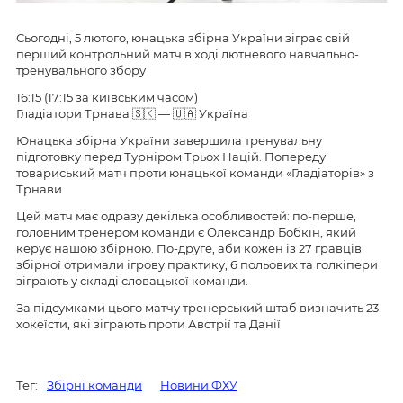
Сьогодні, 5 лютого, юнацька збірна України зіграє свій
перший контрольний матч в ході лютневого навчально-
тренувального збору
16:15 (17:15 за київським часом)
Гладіатори Трнава 🇸🇰 — 🇺🇦 Україна
Юнацька збірна України завершила тренувальну
підготовку перед Турніром Трьох Націй. Попереду
товариський матч проти юнацької команди «Гладіаторів» з
Трнави.
Цей матч має одразу декілька особливостей: по-перше,
головним тренером команди є Олександр Бобкін, який
керує нашою збірною. По-друге, аби кожен із 27 гравців
збірної отримали ігрову практику, 6 польових та голкіпери
зіграють у складі словацької команди.
За підсумками цього матчу тренерський штаб визначить 23
хокеїсти, які зіграють проти Австрії та Данії
Тег:
Збірні команди
Новини ФХУ