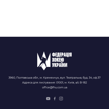
3960, Полтавська обл., м. Кременчук, вул. Театральна, буд. 34, оф.37
Адреса для листування: 01001, м. Київ, а/с В-182
office@fhu.com.ua