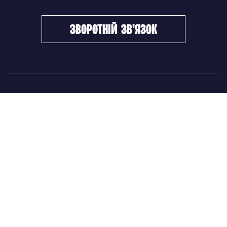
зворотній зв’язок
ФХУ
НОВИНИ
Керівництво
Головні новини
Підрозділи
Збірні команди
Документи
Чемпіонат України
Контакти
Дитячо-юнацький хокей
НОВИНИ
Головні новини
Збірні команди
Чемпіонат України
Дитячо-юнацький хокей
Новини ФХУ
Новини IIHF