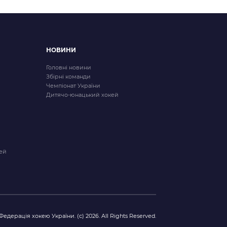
НОВИНИ
Головні новини
Збірні команди
Чемпіонат України
Дитячо-юнацький хокей
ей
Федерація хокею України. (с) 2026. All Rights Reserved.