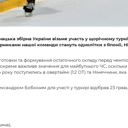
ацька збірна України візьме участь у щорічному турні
рниками нашої команди стануть однолітки з Японії, Н
отовки та формування остаточного складу перед чемпіонат
ь окреме важливе значення для майбутнього ЧС, оскільки
о року поступились в овертаймі (1:2 ОТ) та Німеччини, як
сандром Бобкіним для участі у турнірі відібрав 23 гравців
ина),