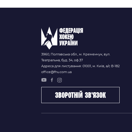
202
3960, Полтавська обл., м. Кременчук, вул.
Театральна, буд. 34, оф.37
Адреса для листування: 01001, м. Київ, а/с В-182
office@fhu.com.ua
зворотній зв’язок