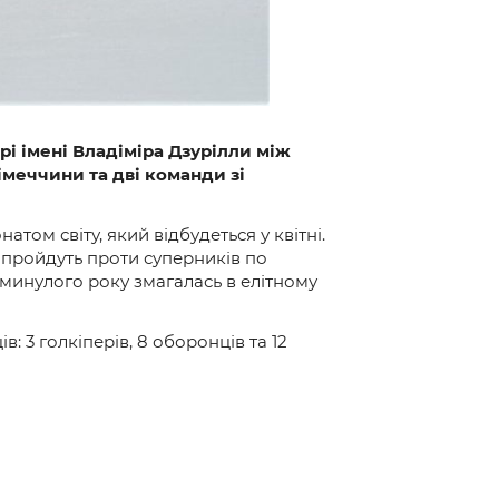
рі імені Владіміра Дзурілли між
імеччини та дві команди зі
ом світу, який відбудеться у квітні.
 пройдуть проти суперників по
а минулого року змагалась в елітному
: 3 голкіперів, 8 оборонців та 12