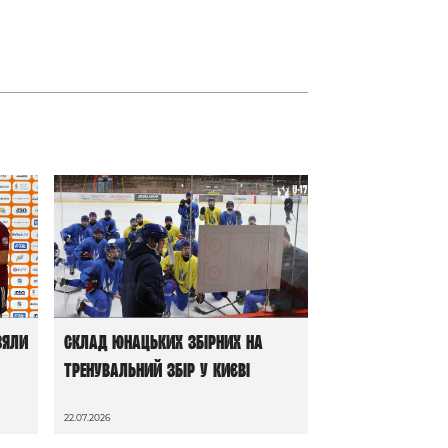
зяли
Склад юнацьких збірних на
тренувальний збір у Києві
22.07.2026