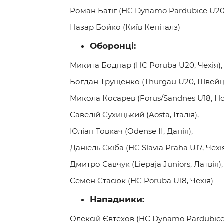
Роман Батіг (HC Dynamo Pardubice U20,
Назар Бойко (Київ Кепіталз)
Оборонці:
Микита Боднар (HC Poruba U20, Чехія),
Богдан Трущенко (Thurgau U20, Швейца
Микола Косарев (Forus/Sandnes U18, Но
Савелій Сухицький (Aosta, Італія),
Юліан Товкач (Odense ІІ, Данія),
Даніель Скіба (HC Slavia Praha U17, Чехія
Дмитро Савчук (Liepaja Juniors, Латвія),
Семен Стасюк (HC Poruba U18, Чехія)
Нападники:
Олексій Євтехов (HC Dynamo Pardubice 