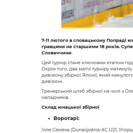
7-11 лютого в словацькому Попраді юн
гравцями не старшими 18 років. Супе
Словаччини
.
Цей турнір стане ключовим етапом підг
Окрім того, два матчі турніру матимут
дивізіону збірної Японії, який минулог
дивізіоні.
Тренерський штаб збірної на чолі з Олек
нападників.
Склад юнацької збірної
Воротарі:
Ілля Семеха (Dunaújváros AC U21, Угорщ