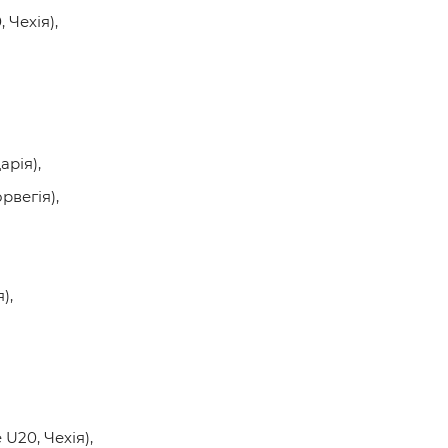
 Чехія),
рія),
рвегія),
),
U20, Чехія),