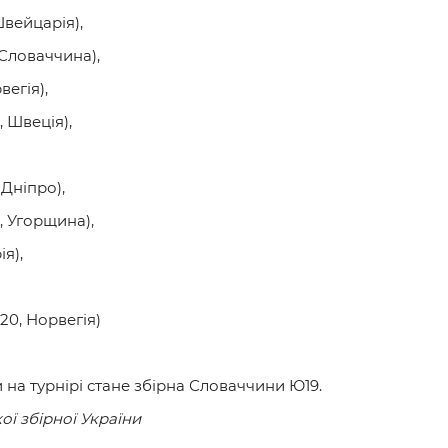
вейцарія),
 Словаччина),
егія),
 Швеція),
Дніпро),
 Угорщина),
я),
20, Норвегія)
на турнірі стане збірна Словаччини Ю19.
ї збірної України