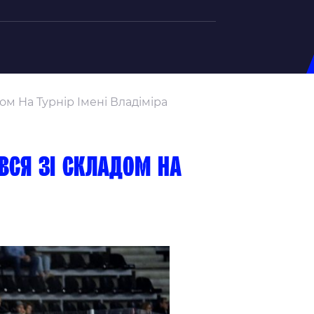
на U-20
м На Турнір Імені Владіміра
д Збірної
ерський Штаб
ндар Матчів
вся зі складом на
на (ж)
д Збірної
ерський Штаб
ндар Матчів