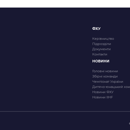
6/27
ФХУ
Керівництво
Підрозділи
Документи
Контакти
НОВИНИ
Головні новини
Збірні команди
Чемпіонат України
Дитячо-юнацький хок
Новини ФХУ
Новини IIHF