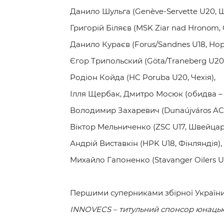
Данило Шульга (Genève-Servette U20, Ш
Григорій Біляєв (MSK Ziar nad Hronom,
Данило Кураєв (Forus/Sandnes U18, Норв
Єгор Трипольский (Göta/Traneberg U20,
Родіон Койда (HC Poruba U20, Чехія),
Ілля Щербак, Дмитро Мосюк (обидва – 
Володимир Захаревич (Dunaújváros AC,
Віктор Мельниченко (ZSC U17, Швейцарі
Андрій Виставкін (HPK U18, Фінляндія),
Михайло Гапоненко (Stavanger Oilers U
Першими суперниками збірної України 
INNOVECS – титульний спонсор юнацько