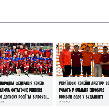
народна федерація хокею
Українські хокейні арбітри в
алила остаточне рішення
участь у Summer Exposure
о допуску росії та білорусі
Combine 2026 у Будапешті
2026
24.07.2026
чемпіонатів світу сезону