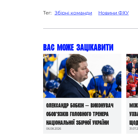
Тег:
Збірні команди
Новини ФХУ
Вас може зацікавити
Олександр Бобкін — виконувач
Між
обов’язків головного тренера
ухв
національної збірної України
щод
06.08.2026
31.07.
до 