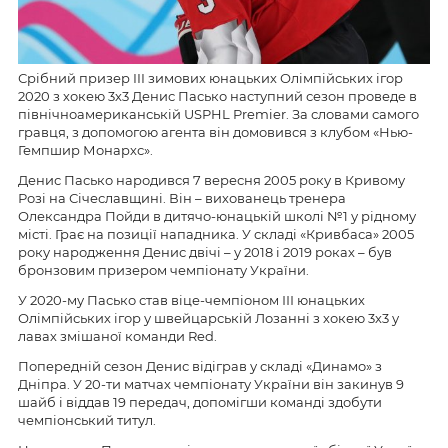
Срібний призер III зимових юнацьких Олімпійських ігор
2020 з хокею 3х3 Денис Пасько наступний сезон проведе в
північноамериканській USPHL Premier. За словами самого
гравця, з допомогою агента він домовився з клубом «Нью-
Гемпшир Монархс».
Денис Пасько народився 7 вересня 2005 року в Кривому
Розі на Січеславщині. Він – вихованець тренера
Олександра Пойди в дитячо-юнацькій школі №1 у рідному
місті. Грає на позиції нападника. У складі «Кривбаса» 2005
року народження Денис двічі – у 2018 і 2019 роках – був
бронзовим призером чемпіонату України.
У 2020-му Пасько став віце-чемпіоном ІІІ юнацьких
Олімпійських ігор у швейцарській Лозанні з хокею 3х3 у
лавах змішаної команди Red.
Попередній сезон Денис відіграв у складі «Динамо» з
Дніпра. У 20-ти матчах чемпіонату України він закинув 9
шайб і віддав 19 передач, допомігши команді здобути
чемпіонський титул.