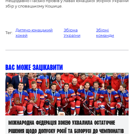
Нещодавно Пасько провів у лавах юнацької збірної України
збір у словацькому Кошице.
Дитячо-юнацький
Збірна
Збірні
Тег:
хокей
України
команди
Вас може зацікавити
Міжнародна федерація хокею ухвалила остаточне
рішення щодо допуску росії та білорусі до чемпіонатів