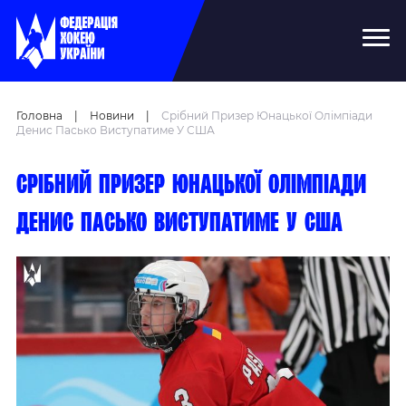
Головна
|
Новини
|
Срібний Призер Юнацької Олімпіади
Денис Пасько Виступатиме У США
Срібний призер юнацької Олімпіади
Денис Пасько виступатиме у США