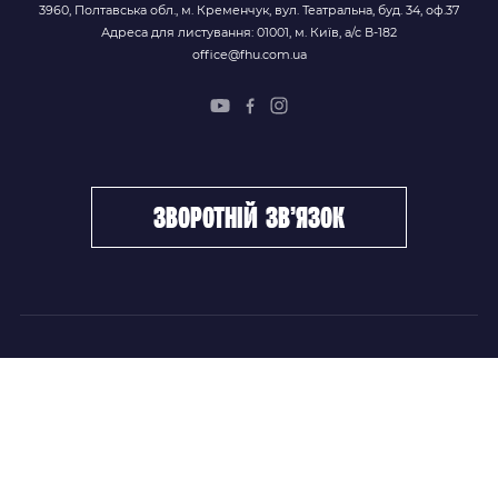
3960, Полтавська обл., м. Кременчук, вул. Театральна, буд. 34, оф.37
Адреса для листування: 01001, м. Київ, а/с В-182
office@fhu.com.ua
зворотній зв’язок
ФХУ
НОВИНИ
Керівництво
Головні новини
Підрозділи
Збірні команди
Документи
Чемпіонат України
Контакти
Дитячо-юнацький хокей
НОВИНИ