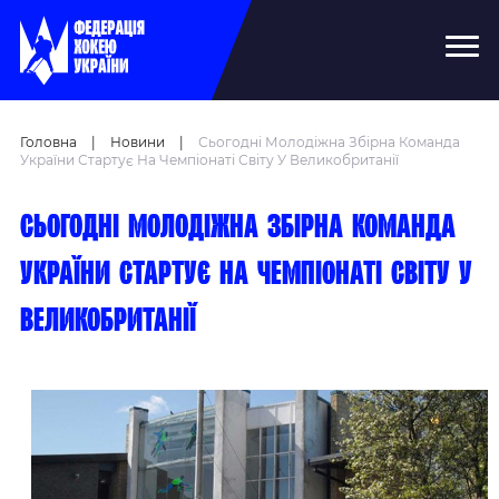
Головна
|
Новини
|
Сьогодні Молодіжна Збірна Команда
України Стартує На Чемпіонаті Світу У Великобританії
Сьогодні молодіжна збірна команда
України стартує на чемпіонаті світу у
Великобританії