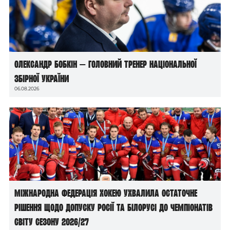
Олександр Бобкін — головний тренер національної
збірної України
06.08.2026
Міжнародна федерація хокею ухвалила остаточне
рішення щодо допуску росії та білорусі до чемпіонатів
світу сезону 2026/27