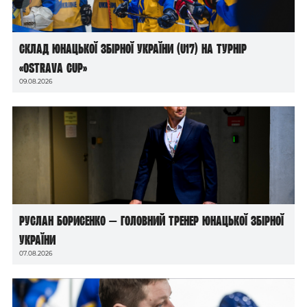
Склад юнацької збірної України (U17) на турнір
«Ostrava Cup»
09.08.2026
Руслан Борисенко — головний тренер юнацької збірної
України
07.08.2026