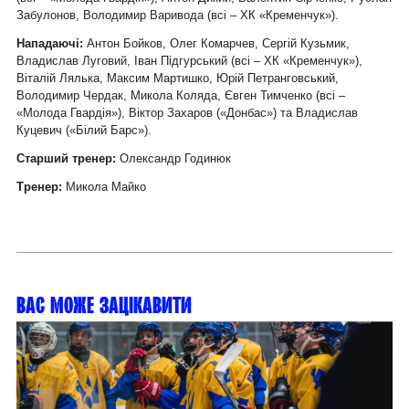
Забулонов, Володимир Варивода (всі – ХК «Кременчук»).
Нападаючі:
Антон Бойков, Олег Комарчев, Сергій Кузьмик,
Владислав Луговий, Іван Підгурський (всі – ХК «Кременчук»),
Віталій Лялька, Максим Мартишко, Юрій Петранговський,
Володимир Чердак, Микола Коляда, Євген Тимченко (всі –
«Молода Гвардія»), Віктор Захаров («Донбас») та Владислав
Куцевич («Білий Барс»).
Старший тренер:
Олександр Годинюк
Тренер:
Микола Майко
Вас може зацікавити