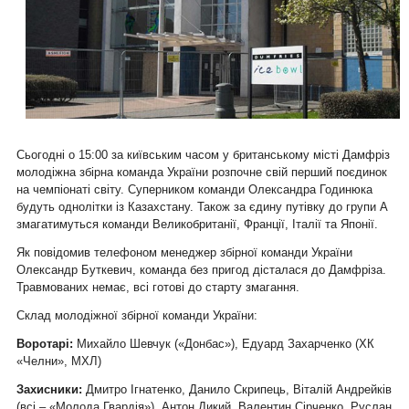
Сьогодні о 15:00 за київським часом у британському місті Дамфріз
молодіжна збірна команда України розпочне свій перший поєдинок
на чемпіонаті світу. Суперником команди Олександра Годинюка
будуть однолітки із Казахстану. Також за єдину путівку до групи А
змагатимуться команди Великобританії, Франції, Італії та Японії.
Як повідомив телефоном менеджер збірної команди України
Олександр Буткевич, команда без пригод дісталася до Дамфріза.
Травмованих немає, всі готові до старту змагання.
Склад молодіжної збірної команди України:
Воротарі
:
Михайло Шевчук («Донбас»), Едуард Захарченко (ХК
«Челни», МХЛ)
Захисники:
Дмитро Ігнатенко, Данило Скрипець, Віталій Андрейків
(всі – «Молода Гвардія»), Антон Дикий, Валентин Сірченко, Руслан