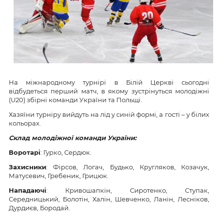
На міжнародному турнірі в Білій Церкві сьогодні
відбудеться перший матч, в якому зустрінуться молодіжні
(U20) збірні команди України та Польщі.
Хазяїни турніру вийдуть на лід у синій формі, а гості – у білих
кольорах.
Склад молодіжної команди України:
Воротарі
: Гурко, Сердюк.
Захисники
: Фірсов, Логач, Будько, Кругляков, Козачук,
Матусевич, Гребеник, Грицюк.
Нападаючі
: Кривошапкін, Сиротенко, Ступак,
Середницький, Болотін, Халін, Шевченко, Ланін, Лесніков,
Дурдиєв, Бородай.