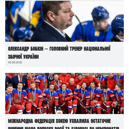
Олександр Бобкін — головний тренер національної
збірної України
06.08.2026
Міжнародна федерація хокею ухвалила остаточне
рішення щодо допуску росії та білорусі до чемпіонатів