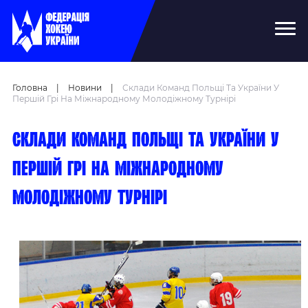
Головна
|
Новини
|
Склади Команд Польщі Та України У
Першій Грі На Міжнародному Молодіжному Турнірі
Склади команд Польщі та України у
першій грі на міжнародному
молодіжному турнірі