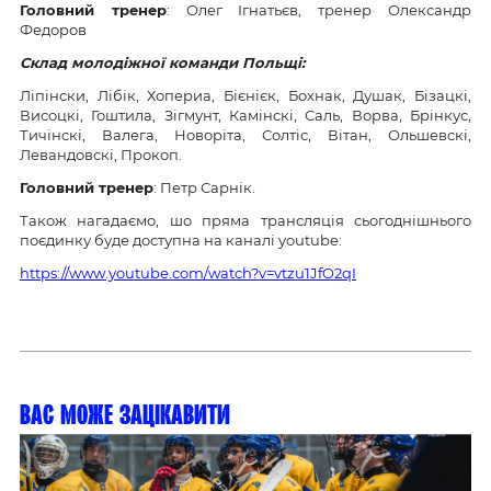
Головний тренер
: Олег Ігнатьєв, тренер Олександр
Федоров
Склад молодіжної команди Польщі:
Ліпінски, Лібік, Хопериа, Бієнієк, Бохнак, Душак, Бізацкі,
Висоцкі, Гоштила, Зігмунт, Камінскі, Саль, Ворва, Брінкус,
Тичінскі, Валега, Новоріта, Солтіс, Вітан, Ольшевскі,
Левандовскі, Прокоп.
Головний тренер
: Петр Сарнік.
Також нагадаємо, шо пряма трансляція сьогоднішнього
поєдинку буде доступна на каналі youtube:
https://www.youtube.com/watch?v=vtzu1JfO2qI
Вас може зацікавити