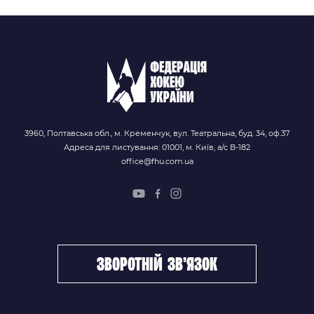
3960, Полтавська обл., м. Кременчук, вул. Театральна, буд. 34, оф.37
Адреса для листування: 01001, м. Київ, а/с В-182
office@fhu.com.ua
зворотній зв’язок