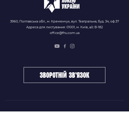
3960, Полтавська обл., м. Кременчук, вул. Театральна, буд. 34, оф.37
Адреса для листування: 01001, м. Київ, а/с В-182
office@fhu.com.ua
зворотній зв’язок
ФХУ
НОВИНИ
Керівництво
Головні новини