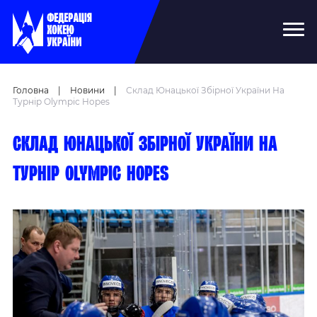
Головна
|
Новини
|
Склад Юнацької Збірної України На
Турнір Olympic Hopes
Склад юнацької збірної України на
турнір Olympic Hopes