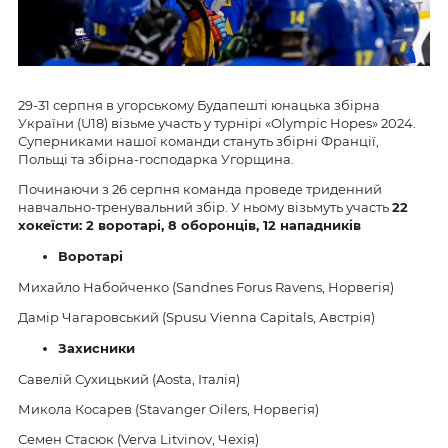
29-31 серпня в угорському Будапешті юнацька збірна
України (U18) візьме участь у турнірі «Olympic Hopes» 2024.
Суперниками нашої команди стануть збірні Франції,
Польщі та збірна-господарка Угорщина.
Починаючи з 26 серпня команда проведе триденний
навчально-тренувальний збір. У ньому візьмуть участь
22
хокеїсти: 2 воротарі, 8 оборонців, 12 нападників
Воротарі
Михайло Набойченко (Sandnes Forus Ravens, Норвегія)
Дамір Чагаровський (Spusu Vienna Capitals, Австрія)
Захисники
Савелій Сухицький (Aosta, Італія)
Микола Косарев (Stavanger Oilers, Норвегія)
Семен Cтасюк (Verva Litvinov, Чехія)