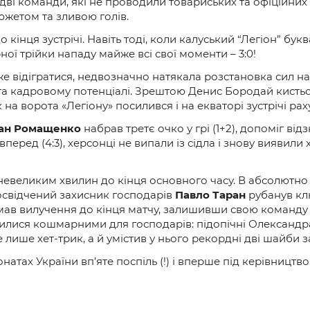
идві команди, які не проводили товариських та офіційних 
жетом та зливою голів.
до кінця зустрічі. Навіть тоді, коли калуський “Легіон” б
ої трійки нападу майже всі свої моменти – 3:0!
же відігратися, недвозначно натякала розстановка сил н
сі та кадровому потенціалі. Зрештою Денис Бородай кис
к на ворота «Легіону» посилився і на екваторі зустрічі рах
ан Ромащенко
набрав третє очко у грі (1+2), допоміг в
 вперед (4:3), херсонці не випали із сідла і знову виявил
з невеликим хвилин до кінця основного часу. В абсолютно н
досвідчений захисник господарів
Павло Таран
рубанув клю
мав вилучення до кінця матчу, залишивши свою команду в
илися кошмарними для господарів: підопічні Олександр
лише хет-трик, а й умістив у нього рекордні дві шайби за
натах України вп’яте поспіль (!) і вперше під керівництв