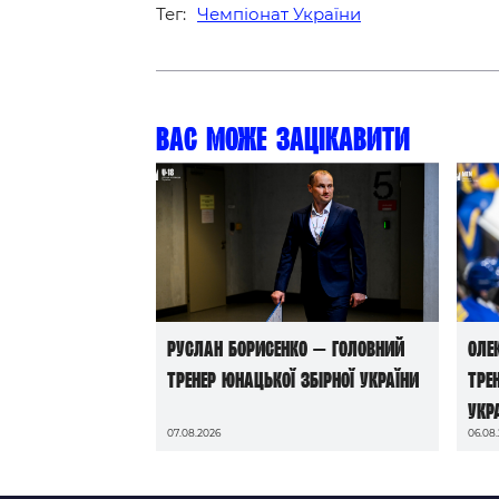
Тег:
Чемпіонат України
Вас може зацікавити
Руслан Борисенко — головний
Оле
тренер юнацької збірної України
тре
Укр
07.08.2026
06.08