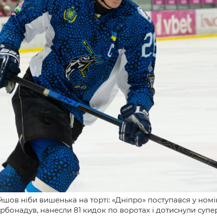
и
шов ніби вишенька на торті: «Дніпро» поступався у номіна
урбонадув, нанесли 81 кидок по воротах і дотиснули супе