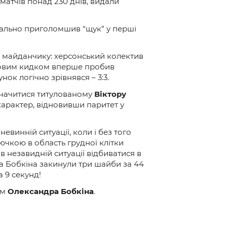
матчів понад 230 днів, видали
уквально приголомшив “щук” у перші
а майданчику: херсонський колектив
тьовим кидком вперше пробив
унок логічно зрівнявся – 3:3.
ідзначитися титулованому
Віктору
и характер, відновивши паритет у
евинній ситуації, коли і без того
чкою в область грудної клітки
 незавидній ситуації відбиватися в
а Бобкіна закинули три шайби за 44
 9 секунд!
ом
Олександра Бобкіна
.