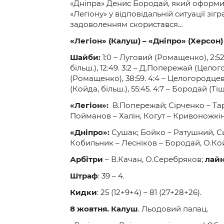
«Дніпра» Денис Бородай, який оформив 
«Легіону» у відповідальній ситуації зі
задоволенням скористався…
«
Легіон
»
(Калуш)
– «
Дніпро
»
(Херсон
Шайби:
1:0 – Луговий (Ромащенко), 2:52.
більш.), 12:49. 3:2 – Д.Попережай (Цело
(Ромащенко), 38:59. 4:4 – Целогородцев 
(Койда, більш.), 55:45. 4:7 – Бородай (Тіщ
«
Легіон
»:
В.Попережай; Сірченко – Тар
Пойманов – Халін, Когут – Кривоножкін
«
Дніпро
»:
Сушак; Бойко – Ратушний, С
Кобильник – Лесніков – Бородай, О.Ко
Арбіт
р
и
– В.Качан, О.Серебряков;
л
ай
Штраф
: 39 – 4.
Кидки
: 25 (12+9+4) – 81 (27+28+26).
8
жовтня. К
алуш
. Льодовий палац.