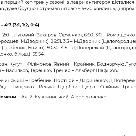
перший хет-трик у сезоні, а лаври антигероя дісталися 
грав дуже брудно і отримав штраф – 5+20 хвилин. «Дніпро
)
–
4
:
7
(
3
:
1
,
1
:
2
,
0
:
4
)
 2:0 – Луговий (Захаров, Сірченко), 6:50. 3:0 – Ромащенко 
городцев, М.Дворник), 26:51. 3:3 – М.Дворник (Целогородцев
(Гребеник, Бойко), 50:30. 4:5 – Д.Попережай (Целогородцев
енко, більш.), 55:54.
ан, Кугут – Філімонов, Явний – Крайник, Боднарчук; Луг
 – Васильєв, Терешко. Тренер – Альберт Шафіков.
ичинський – Гребеник, Портной – Д.Гриценко; Д.Попереж
йда – Тищенко – Ревука, Щербак – Цюра – Олійник. Трене
нсмени
– Ан-й. Кузьминський, А.Береговенко.