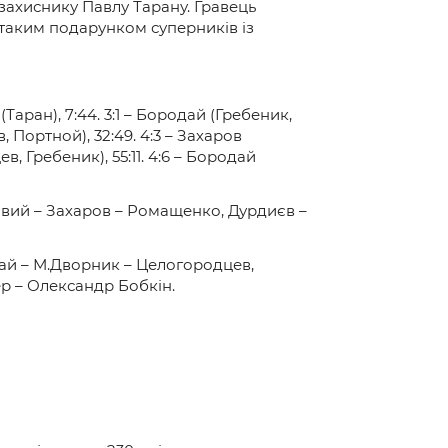
захиснику Павлу Тарану. Гравець
» таким подарунком суперників із
(Таран), 7:44. 3:1 – Бородай (Гребеник,
, Портной), 32:49. 4:3 – Захаров
, Гребеник), 55:11. 4:6 – Бородай
овий – Захаров – Ромащенко, Дурдиєв –
ай – М.Дворник – Целогородцев,
р – Олександр Бобкін.