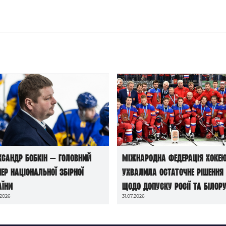
ксандр Бобкін — головний
Міжнародна федерація хоке
нер національної збірної
ухвалила остаточне рішення
аїни
щодо допуску росії та білору
.2026
31.07.2026
до чемпіонатів світу сезону
2026/27