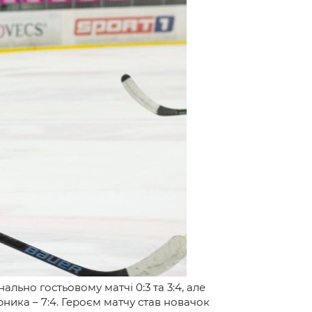
льно гостьовому матчі 0:3 та 3:4, але
рника – 7:4. Героєм матчу став новачок