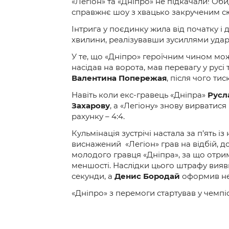
«Легіон» та «Дніпро» не підкачали! Об
справжнє шоу з хвацько закрученим сю
Інтрига у поєдинку жила від початку і 
хвилини, реалізувавши зусиллями ударн
У те, що «Дніпро» героїчним чином мо
насідав на ворота, мав перевагу у ру
Валентина Попережая
, після чого тис
Навіть коли екс-гравець «Дніпра»
Русл
Захарову
, а «Легіону» знову вирватися
рахунку – 4:4.
Кульмінація зустрічі настала за п’ять і
виснажений «Легіон» грав на відбій, 
молодого гравця «Дніпра», за що отри
меншості. Наслідки цього штрафу вияв
секунди, а
Денис Бородай
оформив не 
«Дніпро» з перемоги стартував у чемпіо