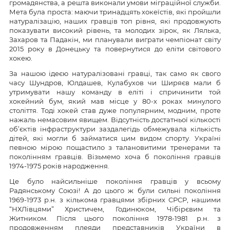
громадянства, а решта виконали умови міграційної служби.
Мета була проста: маючи тринадцять хокеїстів, які пройшли
натуралізацію, наших гравців топ рівня, які продовжують
показувати високий рівень, та молодих зірок, як Лялька,
Захаров та Падакін, ми планували виграти чемпіонат світу
2015 року в Донецьку та повернутися до еліти світового
хокею.
За нашою ідеєю натуралізовані гравці, так само як свого
часу Шундров, Юлдашев, Кулабухов чи Ширяєв мали б
утримувати нашу команду в еліті і спричинити той
хокейний бум, який мав місце у 80-х роках минулого
століття. Тоді хокей став дуже популярним, модним, проте
нажаль немасовим явищем. Відсутність достатньої кількості
об’єктів інфраструктури заздалегідь обмежувала кількість
дітей, які могли б займатися цим видом спорту. Україні
певною мірою пощастило з талановитими тренерами та
поколінням гравців. Візьмемо хоча б покоління гравців
1974-1975 років народження.
Це було найсильніше покоління гравців у всьому
Радянському Союзі! А до цього ж були сильні покоління
1969-1973 р.н. з кількома гравцями збірних СРСР, нашими
“НХЛівцями” Христичем, Годинюком, Чібірєвим та
Житником. Після цього покоління 1978-1981 р.н. з
продовженням плеяди представників України в