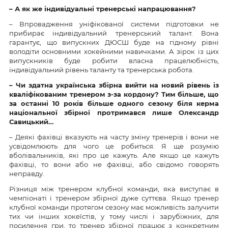
– А як же індивідуальні тренерські напрацювання?
– Впровадження уніфікованої системи підготовки не
прибирає індивідуальний тренерський талант. Вона
гарантує, що випускних ДЮСШ буде на гідному рівні
володіти основними хокейними навичками. А зірок із цих
випускників буде робити власна працелюбність,
індивідуальний рівень таланту та тренерська робота.
– Чи здатна українська збірна вийти на новий рівень із
кваліфікованим тренером з-за кордону? Тим більше, що
за останні 10 років більше одного сезону біля керма
національної збірної протримався лише Олександр
Савицький…
– Деякі фахівці вказують на часту зміну тренерів і вони не
усвідомлюють для чого це робиться. Я ще розумію
вболівальників, які про це кажуть. Але якщо це кажуть
фахівці, то вони або не фахівці, або свідомо говорять
неправду.
Різниця між тренером клубної команди, яка виступає в
чемпіонаті і тренером збірної дуже суттєва. Якщо тренер
клубної команди протягом сезону має можливість залучити
тих чи інших хокеїстів, у тому числі і зарубіжних, для
посилення гри, то тренер збірної працює з конкретним