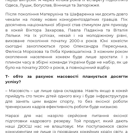
Одеса, Луцьк, Богуслав, Вінниця та Запоріжжя.
Після покоління Матерухіна та Шафаренка ми досить довго
чекали на появу нових конкурентоздатних гравців. Пік
досягнень національної збірної став стимулом для приходу
в хокей Віктора Захарова, Павла Падакіна та Віталія
Ляльки. На їх успіхах, нехай і на молодіжному рівні,
виховане покоління початку 2000-х років. Юні хокеїсти
сьогодні захоплюються грою Олександра Пересунька,
Фелікса Морозова та Гліба Кривошапкіна. З кожним роком
охоплення населення хокеєм буде лише зростати. І з
плином часу в збірні команди України буде не набір, як це
було на початку 2000-х років, а повноцінний відбір.
Т- обто за рахунок масовості планується досягти
успіху?
– Масовість – це лише одна складова. Навіть якщо в хокей
прийдуть сто тисяч дітей одного віку і буде інфраструктура
для занять цим видом спорту, то без якісної роботи
тренерських кадрів ефективність роботи буде низькою.
Наразі для нас назріло серйозне питання якісної
підготовки кадрового резерву. Той продукт, який дають
наші ДЮСШ нас не влаштовує. Ми поступаємося своїм
конкурентам не лише із провідних хокейних країн світу, а