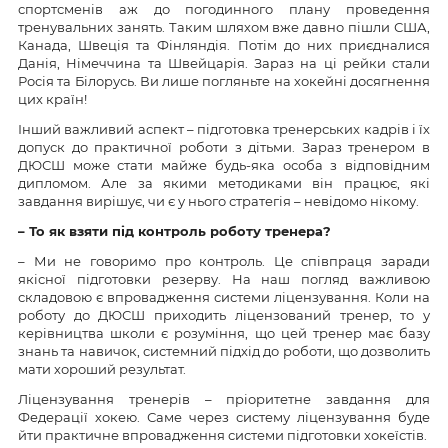
спортсменів аж до погодинного плану проведення
тренувальних занять. Таким шляхом вже давно пішли США,
Канада, Швеція та Фінляндія. Потім до них приєдналися
Данія, Німеччина та Швейцарія. Зараз на ці рейки стали
Росія та Білорусь. Ви лише погляньте на хокейні досягнення
цих країн!
Інший важливий аспект – підготовка тренерських кадрів і їх
допуск до практичної роботи з дітьми. Зараз тренером в
ДЮСШ може стати майже будь-яка особа з відповідним
дипломом. Але за якими методиками він працює, які
завдання вирішує, чи є у нього стратегія – невідомо нікому.
– То як взяти під контроль роботу тренера?
– Ми не говоримо про контроль. Це співпраця заради
якісної підготовки резерву. На наш погляд важливою
складовою є впровадження системи ліцензування. Коли на
роботу до ДЮСШ приходить ліцензований тренер, то у
керівництва школи є розуміння, що цей тренер має базу
знань та навичок, системний підхід до роботи, що дозволить
мати хороший результат.
Ліцензування тренерів – пріоритетне завдання для
Федерації хокею. Саме через систему ліцензування буде
йти практичне впровадження системи підготовки хокеїстів.