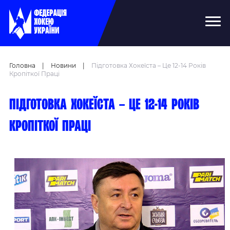
Головна
|
Новини
|
Підготовка Хокеїста – Це 12-14 Років
Кропіткої Праці
Підготовка хокеїста – це 12-14 років
кропіткої праці