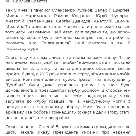
чи “Крильєв Совєтов”.
Так у Києві з’явилися Олександр Куліков, Валерій Ширяєв,
Микола Нариманов, Раміль Юлдашев, Юрій Шундров,
Анатолій Степанищев, Сергій Давидов, Анатолій Дьомін,
Михайло Татаринов та інші молоді зірки радянського хокею
того часу. Резюмуючи цей етап, слід зауважити, що ядром
розвитку хокею була команда майстрів, під потреби та
розвиток якої “підганялися” інші фактори в т.ч. й
інфраструктура
Свого часу ми намагалися піти таким шляхом знову. Як ви
пам’ятаєте, донецький ХК “Донбас” виступав у КХЛ. Команда
дійшла до ¼ фіналу та за сприятливих обставин могли
пройти й далі, а 2013 року вперше серед вітчизняних клубів
виграв Континентальний кубок. Гравці, які виступали у
“Донбасі” були дуже хорошого рівня і у нас була
домовленість з президентом клубу Борисом Вікторовичем
Колесніковим: він взяв на себе відповідальну місію
залучати до клубу гравців, які в майбутньому могли б
виступати за національну збірну. Ним була проведена
архіважлива робота і тринадцять хокеїстів дали згоду стати
до лав першої команди країни.
Один гравець – Євгеній Бєлухін – отримав громадянство, ще
шість чекали Указу Президента України про надання