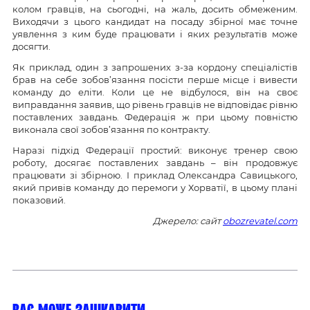
колом гравців, на сьогодні, на жаль, досить обмеженим.
Виходячи з цього кандидат на посаду збірної має точне
уявлення з ким буде працювати і яких результатів може
досягти.
Як приклад, один з запрошених з-за кордону спеціалістів
брав на себе зобов’язання посісти перше місце і вивести
команду до еліти. Коли це не відбулося, він на своє
виправдання заявив, що рівень гравців не відповідає рівню
поставлених завдань. Федерація ж при цьому повністю
виконала свої зобов’язання по контракту.
Наразі підхід Федерації простий: виконує тренер свою
роботу, досягає поставлених завдань – він продовжує
працювати зі збірною. І приклад Олександра Савицького,
який привів команду до перемоги у Хорватії, в цьому плані
показовий.
Джерело: сайт
obozrevatel.com