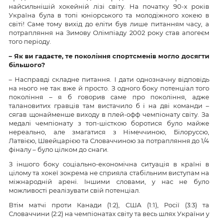
найсильнішій хокейній лізі світу. На початку 90-х років
Україна була в топі юніорського та молодіжного хокею в
світі! Саме тому вихід до еліти був лише питанням часу, а
потрапляння на Зимову Олімпіаду 2002 року став апогеєм
того періоду.
– Як ви гадаєте, те покоління спортсменів могло досягти
більшого?
– Насправді складне питання. І дати однозначну відповідь
на нього не так вже й просто. З одного боку потенціал того
покоління – я б говорив саме про покоління, адже
талановитих гравців там вистачило б і на дві команди –
сягав щонайменше виходу в плей-офф чемпіонату світу. За
медалі чемпіонату з топ-шісткою боротися було майже
нереально, але змагатися з Німеччиною, Білоруссю,
Латвією, Швейцарією та Словаччиною за потрапляння до 1/4
фіналу – було цілком до снаги.
З іншого боку соціально-економічна ситуація в країні в
цілому та хокеї зокрема не сприяла стабільним виступам на
міжнародній арені. Іншими словами, у нас не було
можливості реалізувати свій потенціал.
Втім матчі проти Канади (1:2), США (1:1), Росії (3:3) та
Словаччини (2:2) на чемпіонатах світу та весь шлях України у