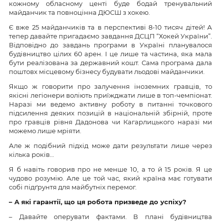
кожному обласному центі буде бодай тренувальний
майданчик та повноцінна ДЮСШ з хокею.
Є вже 25 майданчиків та в перспективі 8-10 тисяч дітей! А
тепер давайте пригадаємо завдання ДСЦП “Хокей України”.
Відповідно до завдань програми в Україні планувалося
будівництво цілих 60 арен. І це лише та частина, яка мала
бути реалізована за державний кошт. Сама програма дала
поштовх місцевому бізнесу будувати льодові майданчики.
Якщо ж говорити про залучення іноземних гравців, то
якісні легіонери воліють приїжджати лише в топ-чемпіонат.
Наразі ми ведемо активну роботу в питанні точкового
підсилення деяких позицій в національній збірній, проте
про гравців рівня Дадонова чи Кагарлицького наразі ми
можемо лише мріяти.
Але ж подібний підхід може дати результати лише через
кілька років…
Я б навіть говорив про не менше 10, а то й 15 років. Я це
чудово розумію. Але це той час, який країна має готувати
собі підґрунтя для майбутніх перемог.
– А які гарантії, що ця робота призведе до успіху?
– Давайте оперувати фактами. В плані будівництва