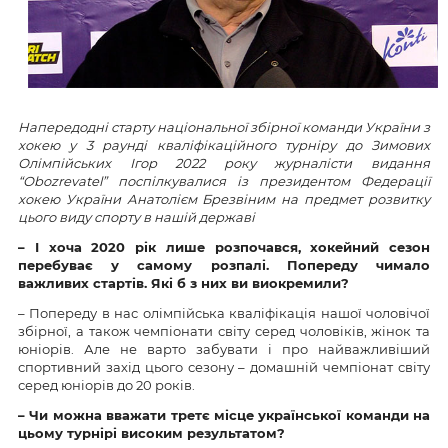
Напередодні старту національної збірної команди України з
хокею у 3 раунді кваліфікаційного турніру до Зимових
Олімпійських Ігор 2022 року журналісти видання
“Obozrevatel” поспілкувалися із президентом Федерації
хокею України Анатолієм Брезвіним на предмет розвитку
цього виду спорту в нашій державі
– І хоча 2020 рік лише розпочався, хокейний сезон
перебуває у самому розпалі. Попереду чимало
важливих стартів. Які б з них ви виокремили?
– Попереду в нас олімпійська кваліфікація нашої чоловічої
збірної, а також чемпіонати світу серед чоловіків, жінок та
юніорів. Але не варто забувати і про найважливіший
спортивний захід цього сезону – домашній чемпіонат світу
серед юніорів до 20 років.
– Чи можна вважати третє місце української команди на
цьому турнірі високим результатом?