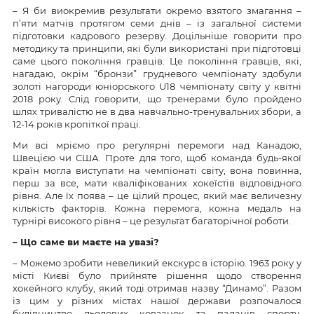
– Я би виокремив результати окремо взятого змагання –
п’яти матчів протягом семи днів – із загальної системи
підготовки кадрового резерву. Доцільніше говорити про
методику та принципи, які були використані при підготовці
саме цього покоління гравців. Це покоління гравців, які,
нагадаю, окрім “бронзи” грудневого чемпіонату здобули
золоті нагороди юніорського U18 чемпіонату світу у квітні
2018 року. Слід говорити, що тренерами було пройдено
шлях тривалістю не в два навчально-тренувальних збори, а
12-14 років кропіткої праці.
Ми всі мріємо про регулярні перемоги над Канадою,
Швецією чи США. Проте для того, щоб команда будь-якої
країн могла виступати на чемпіонаті світу, вона повинна,
перш за все, мати кваліфікованих хокеїстів відповідного
рівня. Але їх поява – це цілий процес, який має величезну
кількість факторів. Кожна перемога, кожна медаль на
турнірі високого рівня – це результат багаторічної роботи.
– Що саме ви маєте на увазі?
– Можемо зробити невеликий екскурс в історію. 1963 року у
місті Києві було прийняте рішення щодо створення
хокейного клубу, який тоді отримав назву “Динамо”. Разом
із цим у різних містах нашої держави розпочалося
будівництво льодових ковзанок та палаців спорту.