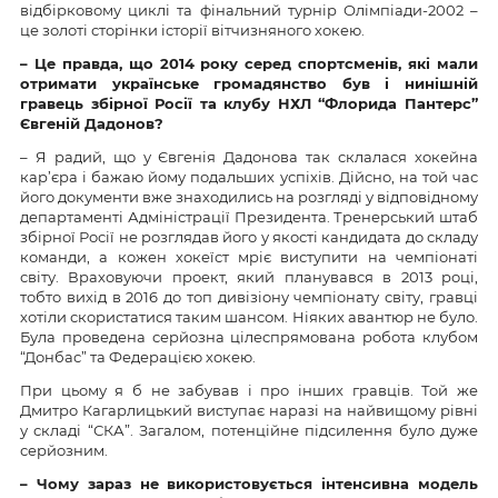
відбірковому циклі та фінальний турнір Олімпіади-2002 –
це золоті сторінки історії вітчизняного хокею.
– Це правда, що 2014 року серед спортсменів, які мали
отримати українське громадянство був і нинішній
гравець збірної Росії та клубу НХЛ “Флорида Пантерс”
Євгеній Дадонов?
– Я радий, що у Євгенія Дадонова так склалася хокейна
кар’єра і бажаю йому подальших успіхів. Дійсно, на той час
його документи вже знаходились на розгляді у відповідному
департаменті Адміністрації Президента. Тренерський штаб
збірної Росії не розглядав його у якості кандидата до складу
команди, а кожен хокеїст мріє виступити на чемпіонаті
світу. Враховуючи проект, який планувався в 2013 році,
тобто вихід в 2016 до топ дивізіону чемпіонату світу, гравці
хотіли скористатися таким шансом. Ніяких авантюр не було.
Була проведена серйозна цілеспрямована робота клубом
“Донбас” та Федерацією хокею.
При цьому я б не забував і про інших гравців. Той же
Дмитро Кагарлицький виступає наразі на найвищому рівні
у складі “СКА”. Загалом, потенційне підсилення було дуже
серйозним.
– Чому зараз не використовується інтенсивна модель