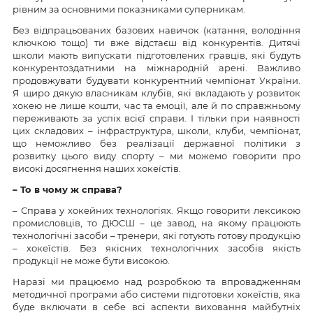
рівним за основними показниками суперникам.
Без відпрацьованих базових навичок (катання, володіння
ключкою тощо) ти вже відстаєш від конкурентів. Дитячі
школи мають випускати підготовлених гравців, які будуть
конкурентоздатними на міжнародній арені. Важливо
продовжувати будувати конкурентний чемпіонат України.
Я щиро дякую власникам клубів, які вкладають у розвиток
хокею не лише кошти, час та емоції, але й по справжньому
переживають за успіх всієї справи. І тільки при наявності
цих складових – інфраструктура, школи, клуби, чемпіонат,
що неможливо без реалізації державної політики з
розвитку цього виду спорту – ми можемо говорити про
високі досягнення наших хокеїстів.
– То в чому ж справа?
– Справа у хокейних технологіях. Якщо говорити лексикою
промисловців, то ДЮСШ – це завод, на якому працюють
технологічні засоби – тренери, які готують готову продукцію
– хокеїстів. Без якісних технологічних засобів якість
продукції не може бути високою.
Наразі ми працюємо над розробкою та впровадженням
методичної програми або системи підготовки хокеїстів, яка
буде включати в себе всі аспекти виховання майбутніх