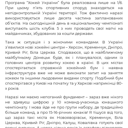
Програма “Хокей України” була реалізована лише на 1/6.
При цьому п’ять спортивних споруд знаходяться на
непідконтрольній Україні території. Тож фактично наразі
використовується лише десята частина запланованих
об’єктів. На сьогоднішній день в національному чемпіонаті
виступають шість клубів. 5 з них проводять свої матчі на
майданчиках, збудованих за кошти держави.
Така ж ситуація і з жіночими командами. В Україні
з’явилися нові хокейні центри – Херсон, Кременчук, Дніпро,
Кривий Ріг, Біла Церква. Сподіваюся, що в найближчому
майбутньому Донецьк буде, як і планувалося, одним із
головних центрів розвитку хокею в країні. В цих містах
спостерігається справжній хокейний бум і наявна
інфраструктура вже не може виконати запит на заняття
хокеєм та іншими льодовими видами спорту. Подібний бум
спостерігався у Києві на початку та у Харкові наприкінці 80-
х років.
Наразі ми маємо непоганий фундамент – зараз вже нікого
не здивуєш цифрою у 10 команд-учасниць юнацького
чемпіонату. І мова йде не про групи набору, де традиційно
більше команд, а про 15-16-річних юнаків! Я тішуся від того,
що зараз такі міста як Новояворівськ, Кременчук, Біла
Церква, Кривий Ріг, Дніпро, Калуш, Ковалівка готують свої
перші випуски. А через кілька років їх естафету підхоплять