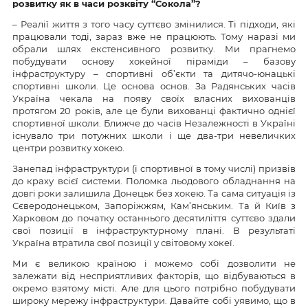
розвитку як в часи розквіту “Сокола”?
– Реалії життя з того часу суттєво змінилися. Ті підходи, які
працювали тоді, зараз вже не працюють. Тому наразі ми
обрали шлях екстенсивного розвитку. Ми прагнемо
побудувати основу хокейної піраміди – базову
інфраструктуру – спортивні об’єкти та дитячо-юнацькі
спортивні школи. Це основа основ. За Радянських часів
Україна чекала на появу своїх власних вихованців
протягом 20 років, але це були вихованці фактично однієї
спортивної школи. Ближче до часів Незалежності в Україні
існувало три потужних школи і ще два-три невеличких
центри розвитку хокею.
Занепад інфраструктури (і спортивної в тому числі) призвів
до краху всієї системи. Поломка льодового обладнання на
довгі роки залишила Донецьк без хокею. Та сама ситуація із
Сєверодонецьком, Запоріжжям, Кам’янським. Та й Київ з
Харковом до початку останнього десятиліття суттєво здали
свої позиції в інфраструктурному плані. В результаті
Україна втратила свої позиції у світовому хокеї.
Ми є великою країною і можемо собі дозволити не
залежати від несприятливих факторів, що відбуваються в
окремо взятому місті. Але для цього потрібно побудувати
широку мережу інфраструктури. Давайте собі уявимо, що в