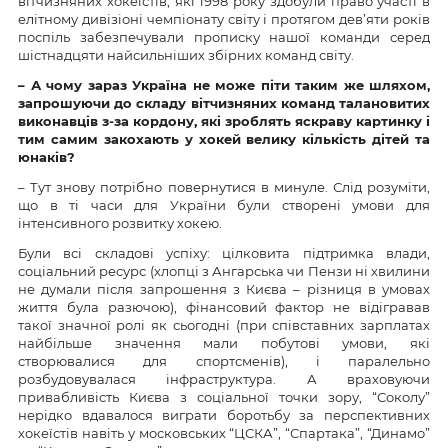
вітчизняних хокеїстів, які 1998 року здобули право участі в
елітному дивізіоні чемпіонату світу і протягом дев’яти років
поспіль забезпечували прописку нашої команди серед
шістнадцяти найсильніших збірних команд світу.
– А чому зараз Україна не може піти таким же шляхом,
запрошуючи до складу вітчизняних команд талановитих
виконавців з-за кордону, які зроблять яскраву картинку і
тим самим закохають у хокей велику кількість дітей та
юнаків?
– Тут знову потрібно повернутися в минуле. Слід розуміти,
що в ті часи для України були створені умови для
інтенсивного розвитку хокею.
Були всі складові успіху: цілковита підтримка влади,
соціальний ресурс (хлопці з Ангарська чи Пензи ні хвилини
не думали після запрошення з Києва – різниця в умовах
життя була разючою), фінансовий фактор не відігравав
такої значної ролі як сьогодні (при співставних зарплатах
найбільше значення мали побутові умови, які
створювалися для спортсменів), і паралельно
розбудовувалася інфраструктура. А враховуючи
привабливість Києва з соціальної точки зору, “Соколу”
нерідко вдавалося виграти боротьбу за перспективних
хокеїстів навіть у московських “ЦСКА”, “Спартака”, “Динамо”