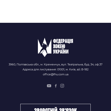
3960, Полтавська обл., м. Кременчук, вул. Театральна, буд. 34, оф.37
Адреса для листування: 01001, м. Київ, а/с В-182
office@fhu.com.ua
зворотній зв’язок