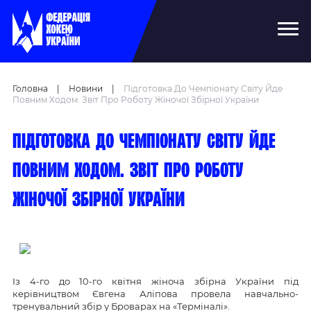
Головна
|
Новини
|
Підготовка До Чемпіонату Світу Йде
Повним Ходом. Звіт Про Роботу Жіночої Збірної України
Підготовка до чемпіонату світу йде
повним ходом. Звіт про роботу
жіночої збірної України
Із 4-го до 10-го квітня жіноча збірна України під
керівництвом Євгена Аліпова провела навчально-
тренувальний збір у Броварах на «Терміналі».