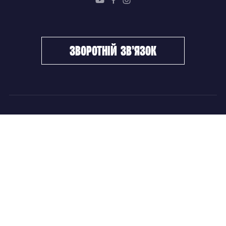
зворотній зв’язок
ФХУ
НОВИНИ
Керівництво
Головні новини
Підрозділи
Збірні команди
Документи
Чемпіонат України
Контакти
Дитячо-юнацький хокей
НОВИНИ
Головні новини
Збірні команди
Чемпіонат України
Дитячо-юнацький хокей