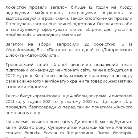
Хокеїстки провели загалом більше 12 годин на льоду,
відточуючи майстерність, покращуючи зіграність та
відпрацьовуючи ігрові схеми. Також спортсменки провели
11 тренувань загальної фізичної підготовки. Все для того, аби
в майбутньому сформувати склад збірної для участі в
прийдешніх міжнародних змаганях.
Загалом на збори запросили 22 хокеїстки: 15 із
«Україночки», 5 із «Пантер» та по одній із «Дніпровських
Білок» та «Автомобіліста».
Тренерський штаб збірної визначив подальший план
підготовки команди до чемпіонату світу, який відбудеться в
2022-му році. Хокеїстки здобуватимуть практику та досвід у
рамках жіночого чемпіонату України та товариських матчах
із іншими збірними.
Також будуть організовані ще 4 збори, зокрема, у листопаді
2021-го, у грудні 2021-го, у лютому 2022-го. Ще один збір
проведуть безпосередньо перед самим початком жіночого
чемпіонату світу.
Нагадаємо, що чемпіонат світу у Дивізіоні ІІІ має відбутися в
квітні 2022-го року. Суперницями команди Євгена Аліпова
стануть: Бельгія, Боснія та Герцеговина, Литва, Болгарія,