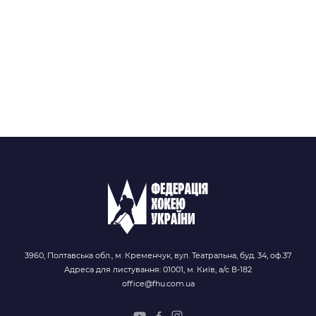
3960, Полтавська обл., м. Кременчук, вул. Театральна, буд. 34, оф.37
Адреса для листування: 01001, м. Київ, а/с В-182
office@fhu.com.ua