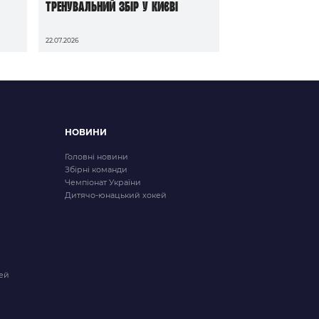
тренувальний збір у Києві
22.07.2026
НОВИНИ
Головні новини
Збірні команди
Чемпіонат України
Дитячо-юнацький хокей
ей