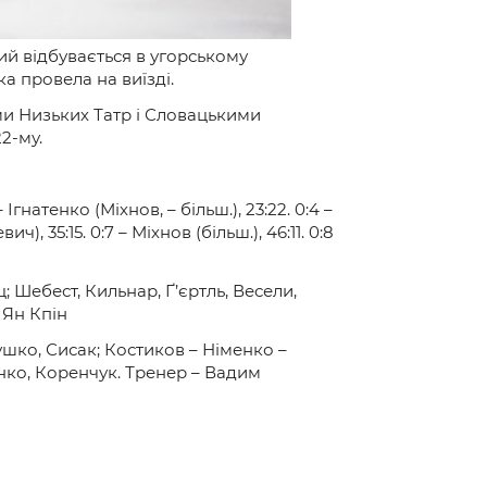
ий відбувається в угорському
а провела на виїзді.
ми Низьких Татр і Словацькими
2-му.
Ігнатенко (Міхнов, – більш.), 23:22. 0:4 –
, 35:15. 0:7 – Міхнов (більш.), 46:11. 0:8
; Шебест, Кильнар, Ґ’єртль, Весели,
 Ян Кпін
шко, Сисак; Костиков – Німенко –
нко, Коренчук. Тренер – Вадим