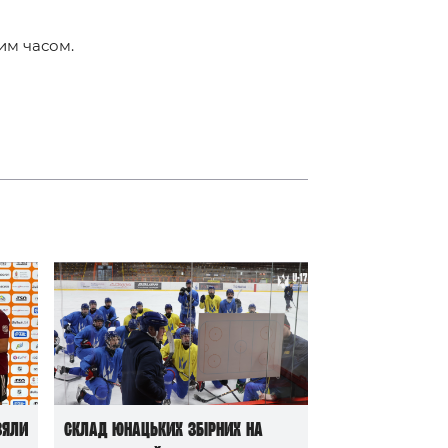
ким часом.
зяли
Склад юнацьких збірних на