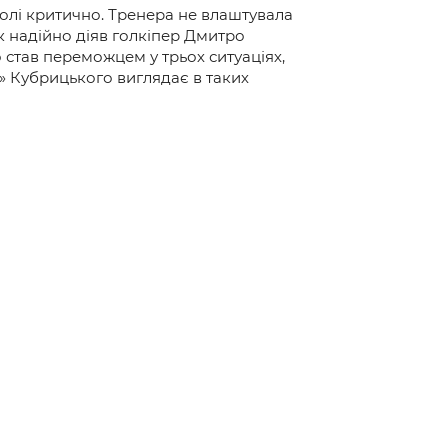
олі критично. Тренера не влаштувала
к надійно діяв голкіпер Дмитро
о став переможцем у трьох ситуаціях,
т» Кубрицького виглядає в таких