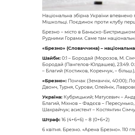
Національна збірна України впевнено 
Мішкольці. Поєдинок проти клубу перш
Брезно – місто в Баньско-Бистрицькому
Рудними Горами. Саме там національна
«Брезно» (Словаччина) – національна зб
Шайби:
0:1 – Бородай (Морозов, М. Сімчук
Бородай (Пангелов-Юлдашев), 23:49. 0:5 – 
– Благий (Костиков, Коренчук, – більш.)
«Брезно»:
Пончак (Земанчік, 40:00); Ло
Двонч, Турня, Сурови, Олейнік, Лавровс
Україна:
Кубрицький; Матусевич – Андр
Благий, Міхнов – Фадєєв – Пересунько,
Шахрайчук; асистент – Костянтин Сімч
Штраф:
16 (4+6+6) – 8 (0+6+2)
6 квітня. Брезно. «Арена Брезно». 110 г