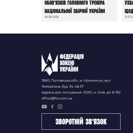
обов’язків головного тренера
ухв
національної збірної України
щод
06.08.2026
31.07.
до 
202
3960, Полтавська обл., м. Кременчук, вул.
Театральна, буд. 34, оф.37
Адреса для листування: 01001, м. Київ, а/с В-182
office@fhu.com.ua
зворотній зв’язок