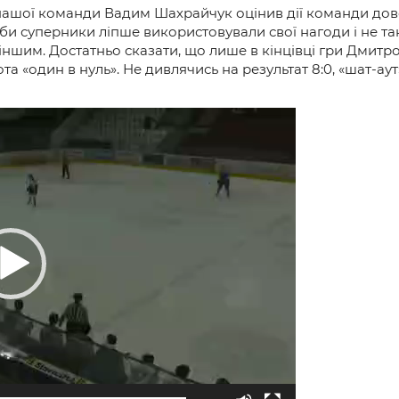
нашої команди Вадим Шахрайчук оцінив дії команди дов
кби суперники ліпше використовували свої нагоди і не та
 іншим. Достатньо сказати, що лише в кінцівці гри Дмитр
а «один в нуль». Не дивлячись на результат 8:0, «шат-ау