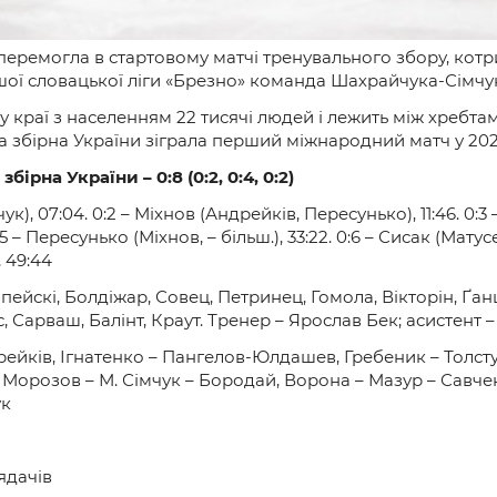
перемогла в стартовому матчі тренувального збору, котр
ої словацької ліги «Брезно» команда Шахрайчука-Сімчук
 краї з населенням 22 тисячі людей і лежить між хребта
 збірна України зіграла перший міжнародний матч у 202
ірна України – 0:8 (0:2, 0:4, 0:2)
), 07:04. 0:2 – Міхнов (Андрейків, Пересунько), 11:46. 0:3 – 
Пересунько (Міхнов, – більш.), 33:22. 0:6 – Сисак (Матусевич)
, 49:44
пейскі, Болдіжар, Совец, Петринец, Гомола, Вікторін, Ґанц
, Сарваш, Балінт, Краут. Тренер – Ярослав Бек; асистент –
ейків, Ігнатенко – Пангелов-Юлдашев, Гребеник – Толсту
 Морозов – М. Сімчук – Бородай, Ворона – Мазур – Савче
ук
лядачів