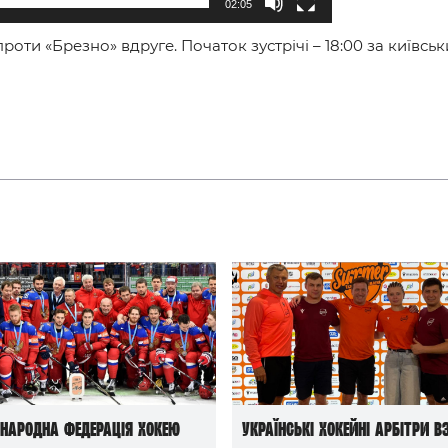
02:05
 проти «Брезно» вдруге. Початок зустрічі – 18:00 за київсь
народна федерація хокею
Українські хокейні арбітри в