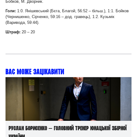
Бобков, М. Дворник.
Голи:
1:0. Янішевський (Бєга, Благой, 56:52 – більш.), 1:1. Бойков
(Чернишенко, Сірченко, 59:16 – дод. гравець), 1:2. Кузьмік
(Варивода, 59:44).
Штраф:
20 – 20
Вас може зацікавити
Руслан Борисенко — головний тренер юнацької збірної
України