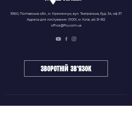
3960, Полтавська обл., м. Кременчук, вул. Театральна, буд. 34, оф.37
Адреса для листування: 01001, м. Київ, а/с В-182
office@fhu.com.ua
зворотній зв’язок
ФХУ
НОВИНИ
Керівництво
Головні новини
Підрозділи
Збірні команди
Документи
Чемпіонат України