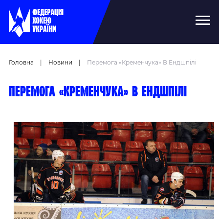
Головна
|
Новини
|
Перемога «Кременчука» В Ендшпілі
Перемога «Кременчука» в ендшпілі