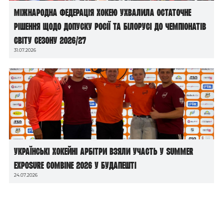
Міжнародна федерація хокею ухвалила остаточне
рішення щодо допуску росії та білорусі до чемпіонатів
світу сезону 2026/27
31.07.2026
Українські хокейні арбітри взяли участь у Summer
Exposure Combine 2026 у Будапешті
24.07.2026