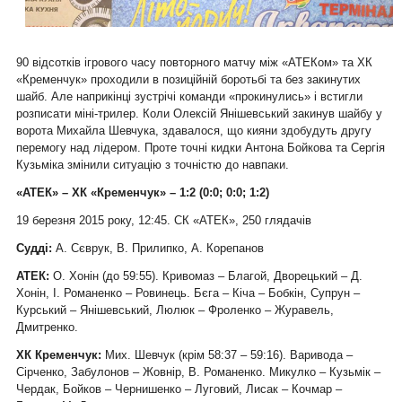
90 відсотків ігрового часу повторного матчу між «АТЕКом» та ХК
«Кременчук» проходили в позиційній боротьбі та без закинутих
шайб. Але наприкінці зустрічі команди «прокинулись» і встигли
розписати міні-трилер. Коли Олексій Янішевський закинув шайбу у
ворота Михайла Шевчука, здавалося, що кияни здобудуть другу
перемогу над лідером. Проте точні кидки Антона Бойкова та Сергія
Кузьміка змінили ситуацію з точністю до навпаки.
«АТЕК» – ХК «Кременчук» – 1:2 (0:0; 0:0; 1:2)
19 березня 2015 року, 12:45. СК «АТЕК», 250 глядачів
Судді:
А. Сєврук, В. Прилипко, А. Корепанов
АТЕК:
О. Хонін (до 59:55). Кривомаз – Благой, Дворецький – Д.
Хонін, І. Романенко – Ровинець. Бєга – Кіча – Бобкін, Супрун –
Курський – Янішевський, Люлюк – Фроленко – Журавель,
Дмитренко.
ХК Кременчук:
Мих. Шевчук (крім 58:37 – 59:16). Варивода –
Сірченко, Забулонов – Жовнір, В. Романенко. Микулко – Кузьмік –
Чердак, Бойков – Чернишенко – Луговий, Лисак – Кочмар –