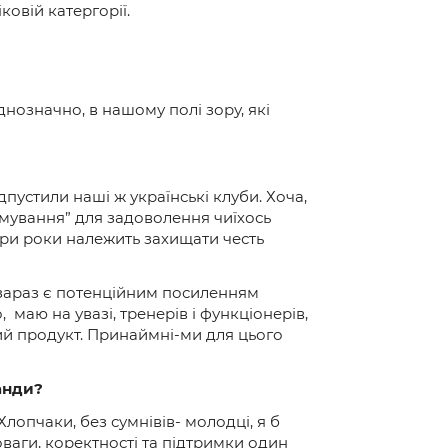
ковій катергорії.
 однозначно, в нашому полі зору, які
дпустили наші ж українські клуби. Хоча,
мування” для задоволення чиїхось
 три роки належить захищати честь
е зараз є потенційним посиленням
, маю на увазі, тренерів і функціонерів,
ий продукт. Принаймні-ми для цього
анди?
лопчаки, без сумнівів- молодці, я б
оваги, коректності та підтримки один