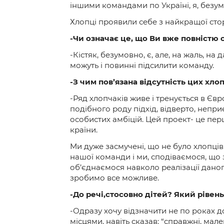
іншими командами по Україні, я, безумов
Хлопці проявили себе з найкращої стор
-Чи означає це, що Ви вже повністю
-Кістяк, безумовно, є, але, на жаль, на 
можуть і повинні підсилити команду.
-З чим пов’язана відсутність цих хло
-Ряд хлопчаків живе і тренується в Євро
подібного роду підхід, відверто, неп
особистих амбіцій. Цей проект- це пер
країни.
Ми дуже засмучені, що не було хлопців
нашої команди і ми, сподіваємося, що зд
об’єднаємося навколо реалізації дано
зробимо все можливе.
-До речі,стосовно дітей? Який рівен
-Одразу хочу відзначити не по роках до
місцями, навіть сказав: “справжні, ма