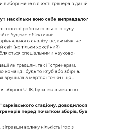
и виборі мене в якості тренера в даній
оду? Наскільки воно себе виправдало?
ідготовчої роботи спільного пулу
айте будемо об’єктивні:
рівняльного аналізу-це, аж ніяк, не
 світ (не тільки хокейний)
робляються спеціальними науково-
ції як гравцям, так і їх тренерам.
о команді: будь то клуб або збірна.
 зрушила з мертвої точки і що ,
ня збірної U-18, бути максимально
” харківського стадіону, доводилося
 тренерів перед початком зборів, був
зігравши велику кількість ігор з