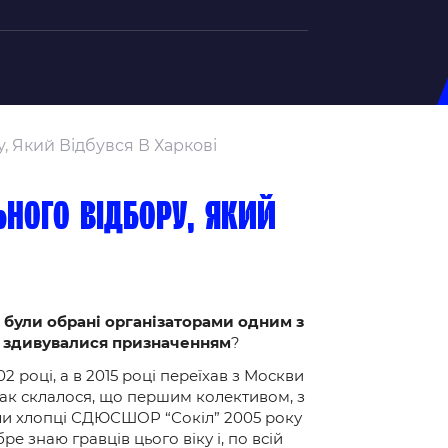
на U-20
, Який Відбувся В Харкові
д Збірної
ерський Штаб
ьного відбору, який
ндар Матчів
на (ж)
д Збірної
ерський Штаб
и були обрані організаторами одним з
Не здивувалися призначенням
?
ндар Матчів
2 році, а в 2015 році переїхав з Москви
 Так склалося, що першим колективом, з
ли хлопці СДЮСШОР “Сокіл” 2005 року
 знаю гравців цього віку і, по всій