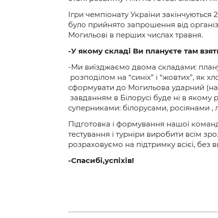
Ігри чемпіонату України закінчуються 2
було прийнято запрошення від організат
Могильові в перших числах травня.
-У якому складі Ви плануєте там взят
-Ми виїзджаємо двома складами: планує
розподілом на “синіх” і “жовтих”, як хл
сформувати до Могильова ударний (нас
завданням в Білорусі буде ні в якому р
суперниками: білорусами, росіянами ,
Підготовка і формування нашої команд
тестування і турніри виробити всім зро
розраховуємо на підтримку всієї, без в
-Спасибі,успіхів!