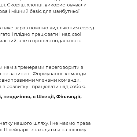
ціі. Скоріш, хлопці, використовували
ва і міцний базіс для майбутньої
які вже зараз помітно виділяються серед
агато і плідно працювати і над свої
авильний, але в процесі подальшого
вши нам з тренерами переговорити з
го не зачинені. Формування команди-
и повноправними членами команди.
в розвитку і працювати над собою.
 неодмінно, в Швеції, Фінляндії,
очатку нашого шляху, і не маємо права
 в Швейцарії знаходяться на іншому