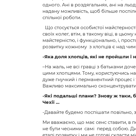
одного. Ані в роздягальнях, ані на льо
надану можливість, щоб більше поспілк
спільної роботи.
Що стосується особистої майстерності т
своїх колег, втім, в такому віці, в цьом
майстерністю, і функціонально, і, прос
розвитку кожному з хлопців є над чи
-Яка доля хлопців, які не пройшли і н
–На жаль, не всі гравці з батьками до
цими хлопцями. Тому, користуючись наг
дуже гнучкий і перманентний процес і 
Важливо максимально сконцентруватис
-Які подальші плани? Знову ж таки, б
Чехії …
-Давайте будемо поспішати повільно, з 
Ми вважаємо, що має сенс ставити, в пе
не бути чесними самі перед собою. Дит
етапі розвитку і ми не готові скласти