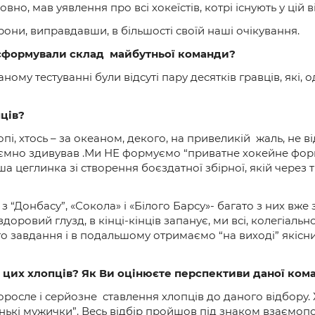
но, мав уявлення про всі хокеїстів, котрі існують у цій ві
они, виправдавши, в більшості своїй наші очікування.
 сформували склад майбутньої команди?
даному тестуванні були відсуті пару десятків гравців, які,
пців?
пі, хтось – за океаном, декого, на привеликій жаль, не ві
риємно здивував .Ми НЕ формуємо “приватне хокейне фор
ша цеглинка зі створення боєздатної збірної, якій через
 з “Донбасу”, «Сокола» і «Білого Барсу»- багато з них вж
оровий глузд, в кінці-кінців запанує, ми всі, колегіально
го завдання і в подальшому отримаємо “на виході” якісн
ь цих хлопців? Як Ви оцінюєте перспективи даної ком
росле і серйозне ставлення хлопців до даного відбору. Х
ленькі мужички”. Весь відбір пройшов під знаком взаємоп