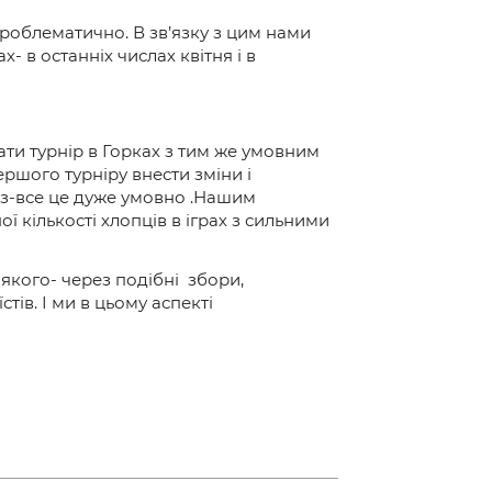
 проблематично. В зв’язку з цим нами
- в останніх числах квітня і в
ати турнір в Горках з тим же умовним
першого турніру внести зміни і
аз-все це дуже умовно .Нашим
ї кількості хлопців в іграх з сильними
якого- через подібні збори,
тів. І ми в цьому аспекті