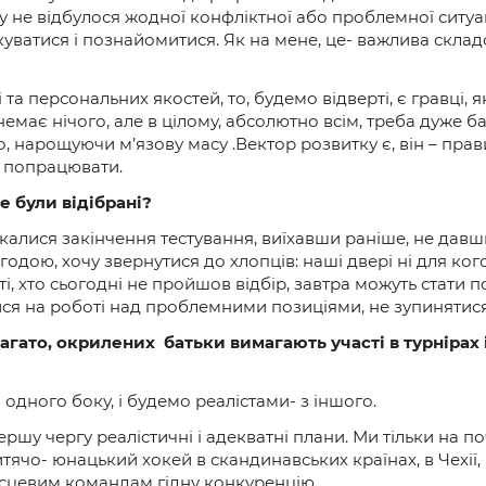
ду не відбулося жодної конфліктної або проблемної ситуа
уватися і познайомитися. Як на мене, це- важлива складо
а персональних якостей, то, будемо відверті, є гравці, 
у немає нічого, але в цілому, абсолютно всім, треба дуже б
то, нарощуючи м’язову масу .Вектор розвитку є, він – пр
м попрацювати.
е були відібрані?
чекалися закінчення тестування, виїхавши раніше, не да
одою, хочу звернутися до хлопців: наші двері ні для ко
ті, хто сьогодні не пройшов відбір, завтра можуть стат
я на роботі над проблемними позиціями, не зупинятися 
агато, окрилених батьки вимагають участі в турнірах і,
одного боку, і будемо реалістами- з іншого.
ршу чергу реалістичні і адекватні плани. Ми тільки на п
ячо- юнацький хокей в скандинавських країнах, в Чехії,
 місцевим командам гідну конкуренцію.