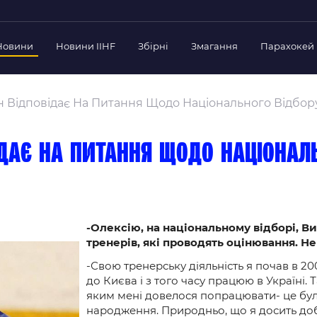
Новини
Новини IIHF
Збірні
Змагання
Парахокей
Україна
Украї
дерації
н Відповідає На Питання Щодо Національного Відбору
Склад Збірної
Скла
нт Федерації
Тренерський Штаб
Трен
й президент
ідає на питання щодо націонал
Календар Матчів
Кале
езиденти Федерації
дерації
Україна U-18
Украї
іли
Склад Збірної
Скла
Тренерський Штаб
Трен
 Діяльність
-Олексію, на національному відборі, В
тренерів, які проводять оцінювання. 
Календар Матчів
Кале
нтні документи
-Свою тренерську діяльність я почав в 200
 Ради Федерації
до Києва і з того часу працюю в Україні.
в експерименті
яким мені довелося попрацювати- це бу
народження. Природньо, що я досить добре