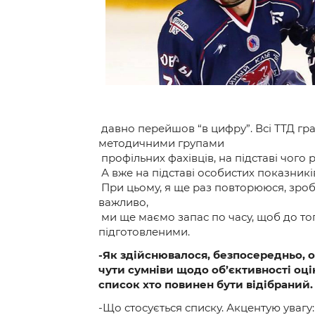
Контакт
давно перейшов “в цифру”. Всі ТТД гра
методичними групами
профільних фахівців, на підставі чого р
А вже на підставі особистих показників
При цьому, я ще раз повторююся, зроб
важливо,
ми ще маємо запас по часу, щоб до то
підготовленими.
-Як здійснювалося, безпосередньо, о
чути сумніви щодо об’єктивності оцін
список хто повинен бути відібраний.
-Що стосується списку. Акцентую увагу: