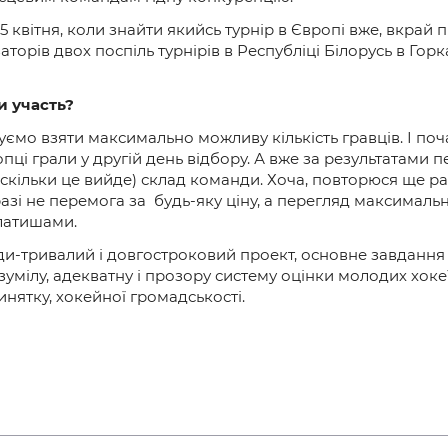
5 квітня, коли знайти якийсь турнір в Європі вже, вкрай
орів двох поспіль турнірів в Республіці Білорусь в Горках
и участь?
мо взяти максимально можливу кількість гравців. І поч
опці грали у другій день відбору. А вже за результатами 
кільки це вийде) склад команди. Хоча, повторюся ще р
азі не перемога за будь-яку ціну, а перегляд максимально
 латишами.
и-тривалий і довгостроковий проект, основне завдання 
зумілу, адекватну і прозору систему оцінки молодих хокеїс
инятку, хокейної громадськості.