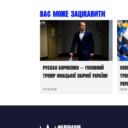
Вас може зацікавити
Руслан Борисенко — головний
Оле
тренер юнацької збірної України
тре
Укр
07.08.2026
06.08