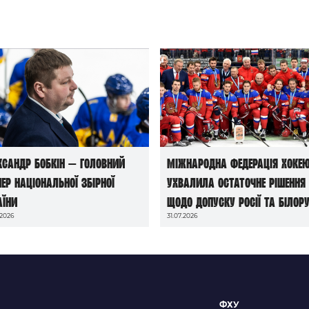
ксандр Бобкін — головний
Міжнародна федерація хоке
нер національної збірної
ухвалила остаточне рішення
аїни
щодо допуску росії та білору
.2026
31.07.2026
до чемпіонатів світу сезону
2026/27
ФХУ