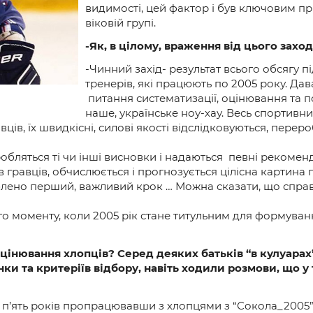
и
видимості, цей фактор і був ключовим пр
віковій групі.
-Як, в цілому, враження від цього зах
-Чинний захід- результат всього обсягу п
тренерів, які працюють по 2005 року. Дав
питання систематизації, оцінювання та по
наше, українське ноу-хау. Весь спортивний
вців, їх швидкісні, силові якості відслідковуються, пере
обляться ті чи інші висновки і надаються певні рекоменда
 гравців, обчислюється і прогнозується цілісна картина п
лено перший, важливий крок … Можна сказати, що справа
го моменту, коли 2005 рік стане титульним для формуван
цінювання хлопців? Серед деяких батьків “в кулуарах
ки та критеріїв відбору, навіть ходили розмови, що у
 п’ять років пропрацювавши з хлопцями з “Сокола_2005”, 