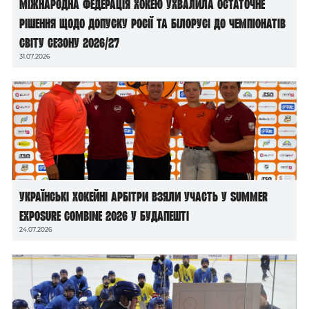
Міжнародна федерація хокею ухвалила остаточне
рішення щодо допуску росії та білорусі до чемпіонатів
світу сезону 2026/27
31.07.2026
Українські хокейні арбітри взяли участь у Summer
Exposure Combine 2026 у Будапешті
24.07.2026