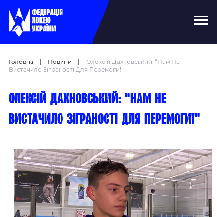
Головна
|
Новини
|
Олексій Дахновський: “Нам Не
Вистачило Зіграності Для Перемоги!”
Олексій Дахновський: “Нам не
вистачило зіграності для перемоги!”