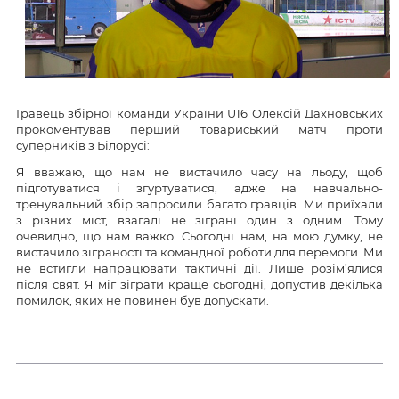
Гравець збірної команди України U16 Олексій Дахновських
прокоментував перший товариський матч проти
суперників з Білорусі:
Я вважаю, що нам не вистачило часу на льоду, щоб
підготуватися і згуртуватися, адже на навчально-
тренувальний збір запросили багато гравців. Ми приїхали
з різних міст, взагалі не зіграні один з одним. Тому
очевидно, що нам важко. Сьогодні нам, на мою думку, не
вистачило зіграності та командної роботи для перемоги. Ми
не встигли напрацювати тактичні дії. Лише розім’ялися
після свят. Я міг зіграти краще сьогодні, допустив декілька
помилок, яких не повинен був допускати.