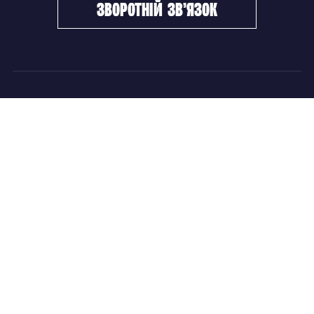
зворотній зв’язок
ФХУ
НОВИНИ
Керівництво
Головні новини
Підрозділи
Збірні команди
Документи
Чемпіонат України
Контакти
Дитячо-юнацький хокей
НОВИНИ
Головні новини
Збірні команди
Чемпіонат України
Дитячо-юнацький хокей
Новини ФХУ
Новини IIHF