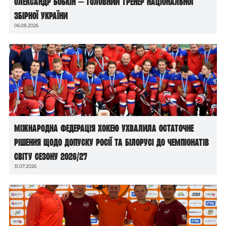
Олександр Бобкін — головний тренер національної
збірної України
06.08.2026
Міжнародна федерація хокею ухвалила остаточне
рішення щодо допуску росії та білорусі до чемпіонатів
світу сезону 2026/27
31.07.2026