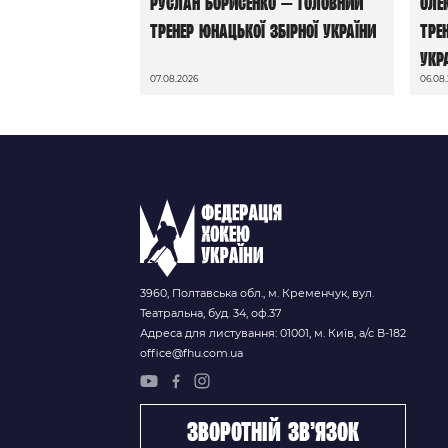
Руслан Борисенко — головний
Оле
тренер юнацької збірної України
тре
Укр
07.08.2026
06.08
3960, Полтавська обл., м. Кременчук, вул.
Театральна, буд. 34, оф.37
Адреса для листування: 01001, м. Київ, а/с В-182
office@fhu.com.ua
зворотній зв’язок