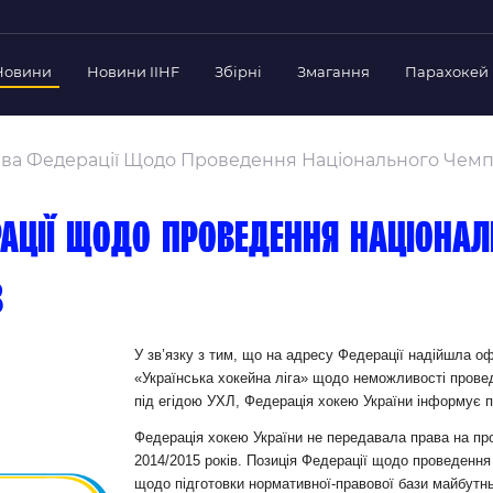
Новини
Новини IIHF
Збірні
Змагання
Парахокей
Україна
Украї
дерації
ва Федерації Щодо Проведення Національного Чемпіо
Склад Збірної
Скла
нт Федерації
Тренерський Штаб
Трен
й президент
ації щодо проведення націонал
Календар Матчів
Кале
езиденти Федерації
дерації
в
Україна U-18
Украї
іли
Склад Збірної
Скла
Тренерський Штаб
Трен
 Діяльність
У зв’язку з тим, що на адресу Федерації надійшла офі
«Українська хокейна ліга» щодо неможливості провед
Календар Матчів
Кале
нтні документи
під егідою УХЛ, Федерація хокею України інформує п
 Ради Федерації
Федерація хокею України не передавала права на про
в експерименті
2014/2015 років. Позиція Федерації щодо проведення
щодо підготовки нормативної-правової бази майбутн