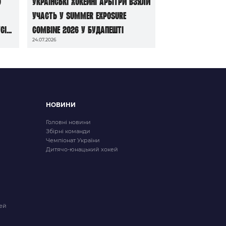
ю
Українські хокейні арбітри взяли
участь у Summer Exposure
сі
Combine 2026 у Будапешті
24.07.2026
НОВИНИ
Головні новини
Збірні команди
Чемпіонат України
Дитячо-юнацький хокей
ей