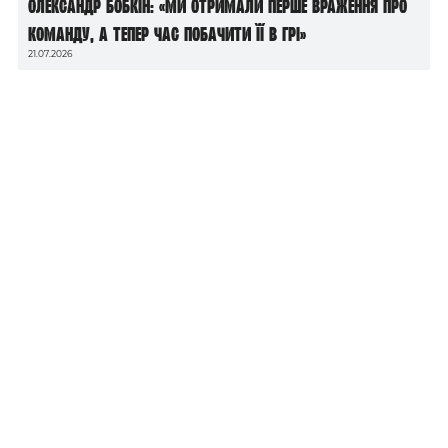
Олександр Бобкін: «Ми отримали перше враження про
команду, а тепер час побачити її в грі»
21.07.2026