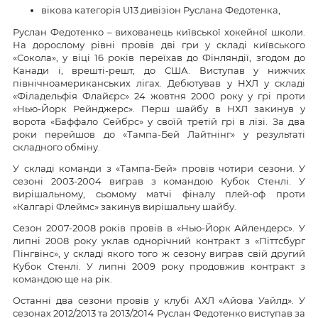
вікова категорія U13 дивізіон Руслана Федотенка,
Руслан Федотенко – вихованець київської хокейної школи.
На дорослому рівні провів дві гри у складі київського
«Сокола», у віці 16 років переїхав до Фінляндії, згодом до
Канади і, врешті-решт, до США. Виступав у нижчих
північноамериканських лігах. Дебютував у НХЛ у складі
«Філадельфія Флайєрс» 24 жовтня 2000 року у грі проти
«Нью-Йорк Рейнджерс». Перш шайбу в НХЛ закинув у
ворота «Баффало Сейбрс» у своїй третій грі в лізі. За два
роки перейшов до «Тампа-Бей Лайтнінг» у результаті
складного обміну.
У складі команди з «Тампа-Бей» провів чотири сезони. У
сезоні 2003-2004 виграв з командою Кубок Стенлі. У
вирішальному, сьомому матчі фіналу плей-оф проти
«Калгарі Флеймс» закинув вирішальну шайбу.
Сезон 2007-2008 років провів в «Нью-Йорк Айлендерс». У
липні 2008 року уклав однорічний контракт з «Піттсбург
Пінгвінс», у складі якого того ж сезону виграв свій другий
Кубок Стенлі. У липні 2009 року продовжив контракт з
командою ще на рік.
Останні два сезони провів у клубі АХЛ «Айова Уайлд». У
сезонах 2012/2013 та 2013/2014 Руслан Федотенко виступав за