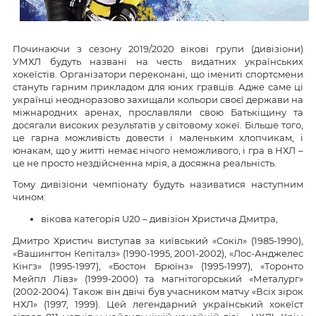
Починаючи з сезону 2019/2020 вікові групи (дивізіони)
УМХЛ будуть названі на честь видатних українських
хокеїстів. Організатори переконані, що імениті спортсмени
стануть гарним прикладом для юних гравців. Адже саме ці
українці неодноразово захищали кольори своєї держави на
міжнародних аренах, прославляли свою Батькіщину та
досягали високих результатів у світовому хокеї. Більше того,
це гарна можливість довести і маленьким хлопчикам, і
юнакам, що у житті немає нічого неможливого, і гра в НХЛ –
це не просто нездійсненна мрія, а досяжна реальність.
Тому дивізіони чемпіонату будуть називатися наступним
чином:
вікова категорія U20 – дивізіон Христича Дмитра,
Дмитро Христич виступав за київський «Сокіл» (1985-1990),
«Вашингтон Кепіталз» (1990-1995, 2001-2002), «Лос-Анджелес
Кінгз» (1995-1997), «Бостон Брюїнз» (1995-1997), «Торонто
Мейпл Лівз» (1999-2000) та магнітогорський «Металург»
(2002-2004). Також він двічі був учасником матчу «Всіх зірок
НХЛ» (1997, 1999). Цей легендарний український хокеїст