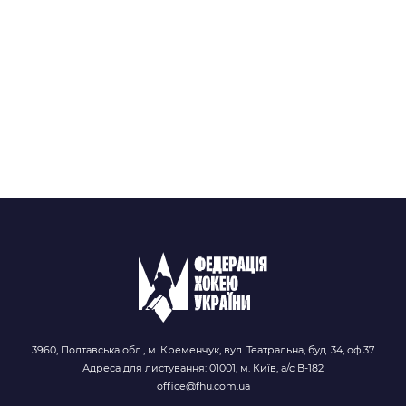
3960, Полтавська обл., м. Кременчук, вул. Театральна, буд. 34, оф.37
Адреса для листування: 01001, м. Київ, а/с В-182
office@fhu.com.ua