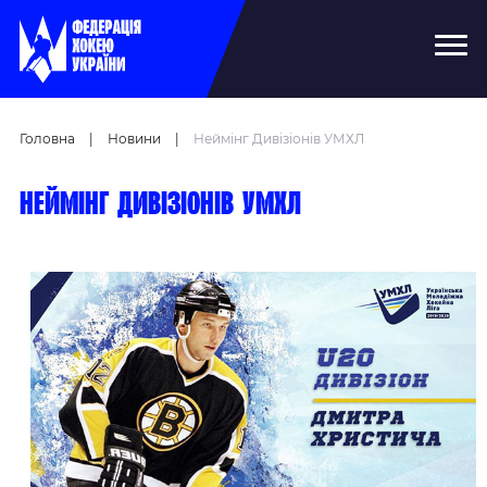
Головна
|
Новини
|
Неймінг Дивізіонів УМХЛ
Неймінг дивізіонів УМХЛ