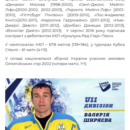
«Динамо» Москва (1998-2000), «Сент-Джонс Мейпл-
Ліфс»(2000-2002, 2002-2003), «Торонто Мейпл-Ліфс» (2001-
2010), «Піттсбург Пінгвінс» (2009-2010), «Лос-Анджелес
Кінгс»(2010-2011), «Кароліна Гаррікейнс» (2011-2012), «Нью-
Джерсі Девілс» (2011-2012), «Донбас» Донецьк (2012-2013),
«Вінніпег Джетс» (2012-2013). У серпні 2016 року підписав
контракт з дебютантом КХЛ «Куньлунь Ред Стар» Пекін.
У чемпіонатах НХЛ – 678 матчів (139+184), у турнірах Кубка
Стенлі – 61 матч (4+15).
У складі національної збірної України учасник зимових
Олімпійських ігор 2002 (чотири матчі, 1+1).