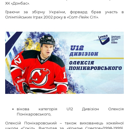
ХК «Донбас».
Граючи за збірну України, форвард брав участь в
Олімпійських Іграх 2002 року в «Солт-Лейк Сіті».
вікова категорія U12 Дивізіон Олексія
Понікаровського,
Олексій Понікаровський – також вихованець хокейної
школи «Сокіл». Виступав за «Крилья Совєтов»(1998-1999),