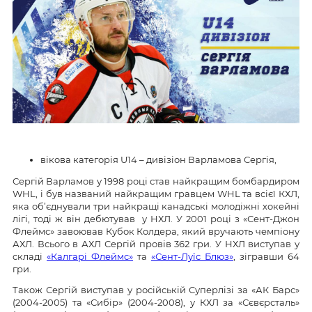
вікова категорія U14 – дивізіон Варламова Сергія,
Сергій Варламов у 1998 році став найкращим бомбардиром
WHL, і був названий найкращим гравцем WHL та всієї КХЛ,
яка об’єднували три найкращі канадські молодіжні хокейні
лігі, тоді ж він дебютував у НХЛ. У 2001 році з «Сент-Джон
Флеймс» завоював Кубок Колдера, який вручають чемпіону
АХЛ. Всього в АХЛ Сергій провів 362 гри. У НХЛ виступав у
складі
«Калгарі Флеймс»
та
«Сент-Луїс Блюз»
, зігравши 64
гри.
Також Сергій виступав у російській Суперлізі за «АК Барс»
(2004-2005) та «Сибір» (2004-2008), у КХЛ за «Сєвєрсталь»