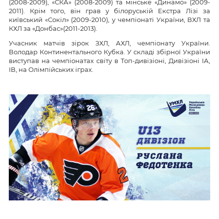
(2008-2009), «СКА» (2008-2009) та мінське «Динамо» (2009-
2011). Крім того, він грав у білоруській Екстра Лізі за
київський «Сокіл» (2009-2010), у чемпіонаті України, ВХЛ та
КХЛ за «Донбас»(2011-2013).
Учасник матчів зірок ЗХЛ, АХЛ, чемпіонату України.
Володар Континентального Кубка. У складі збірної України
виступав на чемпіонатах світу в Топ-дивізіоні, Дивізіоні ІА,
ІВ, на Олімпійських іграх.