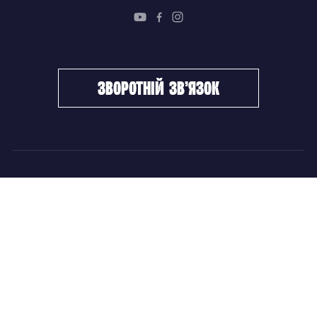
зворотній зв’язок
ФХУ
НОВИНИ
Керівництво
Головні новини
Підрозділи
Збірні команди
Документи
Чемпіонат України
Контакти
Дитячо-юнацький хокей
НОВИНИ
Головні новини
Збірні команди
Чемпіонат України