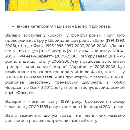
вікова категорія U11 Дивізіон Валерія Ширяєва.
Валерій виступав у «Соколі» у 1981-1991 роках. Після того
продовжив кар’єру у Швейцарії, де грав за «Біль» (1991-1993,
2006), «Шо-де-Фон» (1993-1996, 1997-2003, 2006-2008), «Давос»
(1996-1997), «Цуґ» (2003), «Берн» (2003-2004), «Ланґнау» (2004-
2005), «Женеву-Серветт» (2005-2006). Кар’єру завершив у 45
років, а ще до того, у 2005-2007-му працював асистентом
тренера національної збірної України. У 2008-2008 був
помічником головного тренера у «Шо-де-Фоні», потім — у
2009-2010 у «Невшатель Янґ Спринтерсі». У сезоні-2010/2011
розпочав самостійну тренерську діяльність з клубу
«Івердон-ле-Бен». З 2012 року і понині тренує швейцарський
клуб «Фльор’є».
Валерій – чемпіон світу 1989 року, бронзовий призер
чемпіонату СРСР 1985 року та чемпіон Швейцарії 2004 року.
Варто зазначити, що усі гравці, на честь яких названо
дивізіони, з радістю підтримали ідею неймінгу.