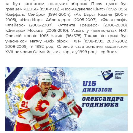
та був капітаном юнацьких збірних. Після цього був
гравцем «ЦСКА» (1991-1992), «Лос-Анджелес Кінгс» (1992-1995),
«Баффало Сейбрс» (1994-2004), «Ак Барс» Казань (2004-
2005), «Нью-Йорк Айлендерс» (2005-2007), «Філадельфія
Флайєрс» (2006-2007), «Атланта Трешерс» (2006-2008),
«Динамо» Москва (2008-2010). Усього у чемпіонатах НХЛ
Олексій провів 1085 матчів (96+375). Також він тричі був
учасником матчу «Всіх зірок НХЛ» (1998-1999, 2001-2002,
2008-2009). У 1992 році Олексій став золотим медалістом
XVII зимових Олімпійських ігор , а у 1998 році – срібним.