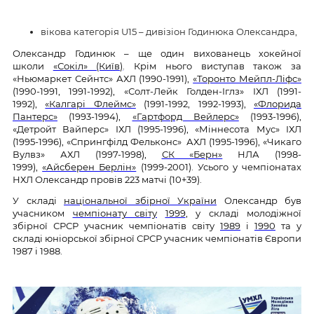
вікова категорія U15 – дивізіон Годинюка Олександра,
Олександр Годинюк – ще один вихованець хокейної
школи
«Сокіл» (Київ)
. Крім нього виступав також за
«Ньюмаркет Сейнтс» АХЛ (1990-1991),
«Торонто Мейпл-Ліфс»
(1990-1991, 1991-1992), «Солт-Лейк Голден-Іглз» ІХЛ (1991-
1992),
«Калгарі Флеймс»
(1991-1992, 1992-1993),
«Флорида
Пантерс»
(1993-1994),
«Гартфорд Вейлерс»
(1993-1996),
«Детройт Вайперс» ІХЛ (1995-1996), «Міннесота Мус» ІХЛ
(1995-1996), «Спрингфілд Фельконс» АХЛ (1995-1996), «Чикаго
Вулвз» АХЛ (1997-1998),
СК «Берн»
НЛА (1998-
1999),
«Айсберен Берлін»
(1999-2001). Усього у чемпіонатах
НХЛ Олександр провів 223 матчі (10+39).
У складі
національної збірної України
Олександр був
учасником
чемпіонату світу
1999
, у складі молодіжної
збірної СРСР учасник чемпіонатів світу
1989
і
1990
та у
складі юніорської збірної СРСР учасник чемпіонатів Європи
1987 і 1988.