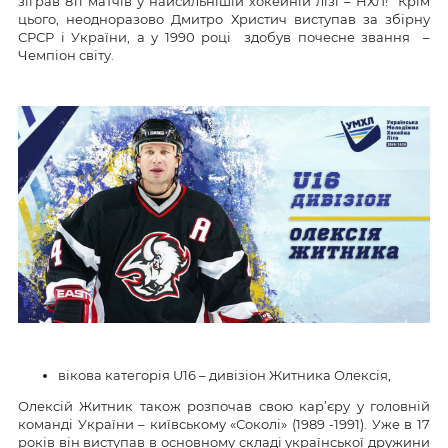
зіграв 811 матчів у найсильнішій хокейній лізі – НХЛ! Крім
цього, неодноразово Дмитро Христич виступав за збірну
СРСР і України, а у 1990 році здобув почесне звання –
Чемпіон світу.
вікова категорія U16 – дивізіон Житника Олексія,
Олексій Житник також розпочав свою кар’єру у головній
команді України – київському «Соколі» (1989 -1991). Уже в 17
років він виступав в основному складі української дружини