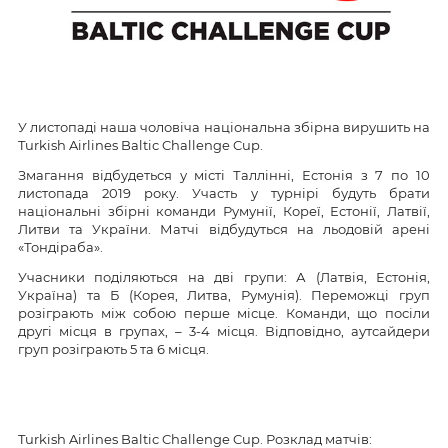
У листопаді наша чоловіча національна збірна вирушить на
Turkish Airlines Baltic Challenge Cup.
Змагання відбудеться у місті Таллінні, Естонія з 7 по 10
листопада 2019 року. Участь у турнірі будуть брати
національні збірні команди Румунії, Кореї, Естонії, Латвії,
Литви та України. Матчі відбудуться на льодовій арені
«Тондіраба».
Учасники поділяються на дві групи: А (Латвія, Естонія,
Україна) та Б (Корея, Литва, Румунія). Переможці груп
розіграють між собою перше місце. Команди, що посіли
другі місця в групах, – 3-4 місця. Відповідно, аутсайдери
груп розіграють 5 та 6 місця.
Turkish Airlines Baltic Challenge Cup. Розклад матчів: