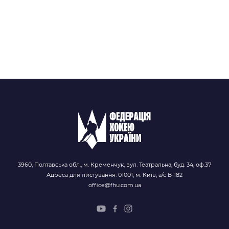
3960, Полтавська обл., м. Кременчук, вул. Театральна, буд. 34, оф.37
Адреса для листування: 01001, м. Київ, а/с В-182
office@fhu.com.ua