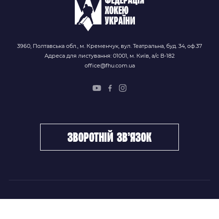
3960, Полтавська обл., м. Кременчук, вул. Театральна, буд. 34, оф.37
Адреса для листування: 01001, м. Київ, а/с В-182
office@fhu.com.ua
зворотній зв’язок
ФХУ
НОВИНИ