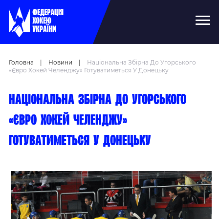
Головна
|
Новини
|
Національна Збірна До Угорського
«Євро Хокей Челенджу» Готуватиметься У Донецьку
Національна збірна до угорського
«Євро хокей челенджу»
готуватиметься у Донецьку