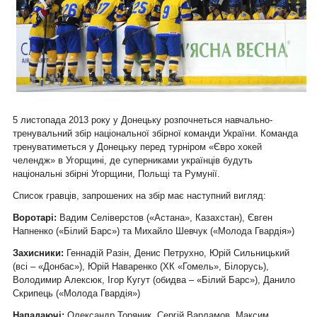
5 листопада 2013 року у Донецьку розпочнеться навчально-
тренувальний збір національної збірної команди України. Команда
тренуватиметься у Донецьку перед турніром «Євро хокей
челендж» в Угорщині, де суперниками українців будуть
національні збірні Угорщини, Польщі та Румунії.
Список гравців, запрошених на збір має наступний вигляд:
Воротарі:
Вадим Селіверстов («Астана», Казахстан), Євген
Напненко («Білий Барс») та Михайло Шевчук («Молода Гвардія»)
Захисники:
Геннадій Разін, Денис Петрухно, Юрій Сильницький
(всі – «Донбас»), Юрій Наваренко (ХК «Гомель», Білорусь),
Володимир Алексюк, Ігор Кугут (обидва – «Білий Барс»), Данило
Скрипець («Молода Гвардія»)
Нападаючі:
Олександр Торяник, Сергій Варламов, Максим