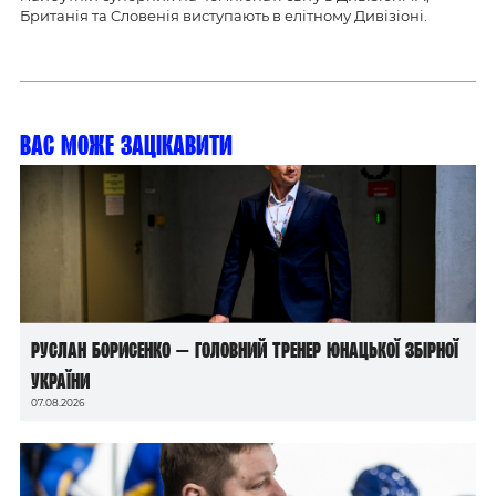
Британія та Cловенія виступають в елітному Дивізіоні.
Вас може зацікавити
Руслан Борисенко — головний тренер юнацької збірної
України
07.08.2026