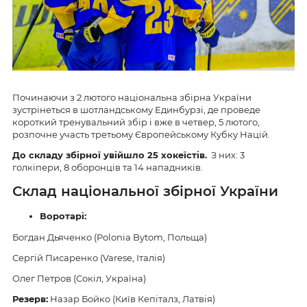
Починаючи з 2 лютого національна збірна України
зустрінеться в шотландському Единбурзі, де проведе
короткий тренувальний збір і вже в четвер, 5 лютого,
розпочне участь третьому Європейському Кубку Націй.
До складу збірної увійшло 25 хокеїстів.
З них: 3
голкіпери, 8 оборонців та 14 нападників.
Склад національної збірної України
Воротарі:
Богдан Дьяченко (Polonia Bytom, Польща)
Сергій Писаренко (Varese, Італія)
Олег Петров (Сокіл, Україна)
Резерв:
Назар Бойко (Київ Кепіталз, Латвія)