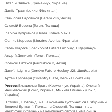
Віталій Лялька (Кременчук, Україна)
Данііл Трахт (Lukko, Фінляндія)
Станіслав Садовіков (Berani Zlin, Чехія)
Олексій Ворона (Torun, Польща)
Іларіон Купріянов (Dukla Jihlava, Чехія)
Фелікс Морозов (Morzine-Avoriaz, Франція)
Євген Фадєєв (Snackpoint Eaters Limburg, Нідерланди)
Андрій Денискін (Torun, Польща)
Олексій Євтєхов (Pardubice B, Чехія)
Даниїл Шульга (Genève Future Hockey U21, Швейцарія)
Артем Бузоверя (Coventry Blaze, Велика Британія)
Резерв:
Владислав Брага (Кременчук, Україна), Олексій
Янішевський (Сокіл, Україна), Микита Олійник (Сокіл,
Україна)
В столиці Шотландії наша команда зустрінеться зі збірними
Великої Британії, Польщі та Словенії. Польща – наш
майбутній суперник на чемпіонаті світу в Дивізіоні 1А,