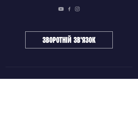
зворотній зв’язок
ФХУ
НОВИНИ
Керівництво
Головні новини
Підрозділи
Збірні команди
Документи
Чемпіонат України
Контакти
Дитячо-юнацький хокей
НОВИНИ
Головні новини
Збірні команди
Чемпіонат України