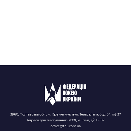
3960, Полтавська обл., м. Кременчук, вул. Театральна, буд. 34, оф.37
Адреса для листування: 01001, м. Київ, а/с В-182
office@fhu.com.ua