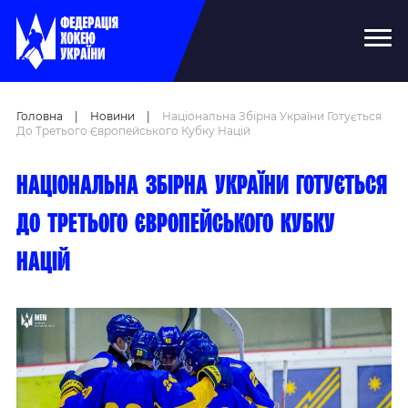
Головна
|
Новини
|
Національна Збірна України Готується
До Третього Європейського Кубку Націй
Національна збірна України готується
до третього Європейського Кубку
Націй