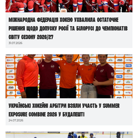
Міжнародна федерація хокею ухвалила остаточне
рішення щодо допуску росії та білорусі до чемпіонатів
світу сезону 2026/27
31.07.2026
Українські хокейні арбітри взяли участь у Summer
Exposure Combine 2026 у Будапешті
24.07.2026