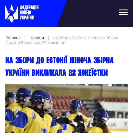
Головна
|
Новини
|
На Збори До Естонії Жіноча Збірна
України Викликала 22 Хокеїстки
На збори до Естонії жіноча збірна
України викликала 22 хокеїстки