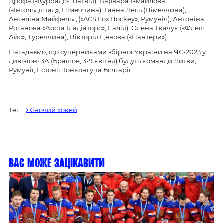
Дрофа («Курбадс», Латвія), Варвара Ізмайлова
(«Інгольдштад», Німеччина), Ганна Лесь (Німеччина),
Ангеліна Майфельд («ACS Fox Hockey», Румунія), Антоніна
Роганова «Аоста Гладіаторс», Італія), Олена Ткачук («Флеш
Айс», Туреччина), Вікторія Ценова («Пантери»).
Нагадаємо, що суперниками збірної України на ЧС-2023 у
дивізіоні 3А (Брашов, 3-9 квітня) будуть команди Литви,
Румунії, Естонії, Гонконгу та Болгарії.
Тег:
Жіночий хокей
Вас може зацікавити