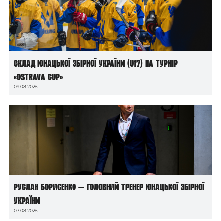
Склад юнацької збірної України (U17) на турнір
«Ostrava Cup»
09.08.2026
Руслан Борисенко — головний тренер юнацької збірної
України
07.08.2026