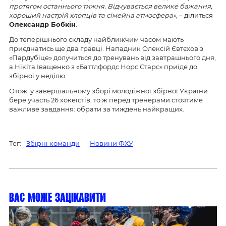
протягом останнього тижня. Відчувається велике бажання,
хороший настрій хлопців та сімейна атмосфера»
, – ділиться
Олександр Бобкін
.
До теперішнього складу найближчим часом мають
приєднатись ще два гравці. Нападник Олексій Євтєхов з
«Пардубіце» долучиться до тренувань від завтрашнього дня,
а Нікіта Іващенко з «Баттлфордс Норс Старс» приїде до
збірної у неділю.
Отож, у завершальному зборі молодіжної збірної України
бере участь 26 хокеїстів, то ж перед тренерами стоятиме
важливе завдання: обрати за тиждень найкращих.
Тег:
Збірні команди
Новини ФХУ
Вас може зацікавити