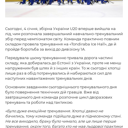
Сьогодні, 4 січня, збірна України U20 вперше вийшла на
лід, чим розпочала завершальний навчально-тренувальний
збір перед чемпіонатом світу. Команда практично повним
складом провела тренування на «Tondiraba Ice Hall», де й
пройде боротьба за вихід до дивізіону 1А.
Передувала цьому тренуванню тривала дорога частині
складу, яка добиралась до Естонії з України, проте не менш
напруженим був шлях й з інших країн. То ж сьогодні хлопці
лише раз в обід потренувались й набираються сил для
наступних навантажених тренувальних днів.
Основним завданням сьогоднішнього тренувального дня
було повернення технічних дій гравців. Вже від
завтрашнього дня команда розпочне цикл дворазових
тренувань та роботи над тактикою.
«Було дуже емоційне тренування. Хлопці давно не
бачились, тому команда підійшла дуже в піднесеному стані.
Не все виходило, браку було чимало, але це лише перше
тренування, окрім того, багато хто не мав льодової практики