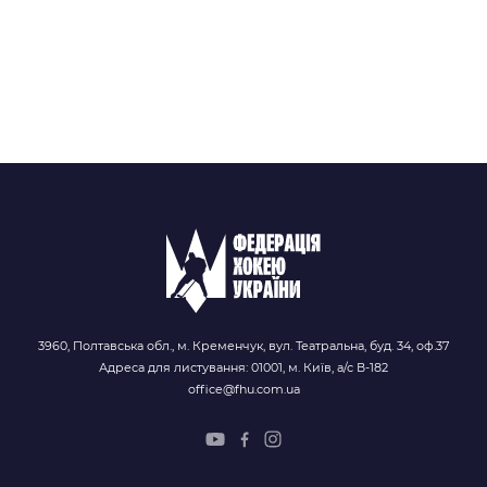
3960, Полтавська обл., м. Кременчук, вул. Театральна, буд. 34, оф.37
Адреса для листування: 01001, м. Київ, а/с В-182
office@fhu.com.ua