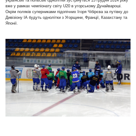
українські та польські однолітки зустрінуться 15 грудня 2014 року
вже у рамках чемпіонату світу U20 в угорському Дунайвароші.
Окрім поляків суперниками підопічних Ігоря Чібірєва за путівку до
Дивізіону ІА будуть однолітки з Угорщини, Франції, Казахстану та
Японії.