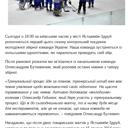
Сьогодні о 19:00 за київським часом у місті Ястшембе-Здруй
розпочнеться перший цього сезону контрольний поєдинок
молодіжної збірної команди України. Наша команда зустрінеться із
польськими однолітками, які паралельно проводять свій збір.
Після ранкової розкатки ми зв’язалися із начальником команди
Олександром Буткевичем, який розповів останні новини з табору
збірної.
«
Тренувальний процес йде за планом, тренерський штаб вже має
певне уявлення щодо можливостей своїх підопічних. На щастя
травмованих у нас немає. Активно допомагає «молодшим»
колегам і Олександр Годинюк, який бере участь у тренувальному
процесі. Що ж до сьогоднішнього матчу, то в ньому буде місце
для експериментів, але це не означає, що наша команда не
намагатиметься перемогти
», – повідомив Олександр Буткевич.
Нагадаємо, що після двох товариських матчів у Ястшембе-Здруй,