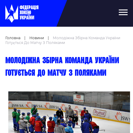
Головна
|
Новини
|
Молодіжна Збірна Команда України
Готується До Матчу З Поляками
Молодіжна збірна команда України
готується до матчу з поляками