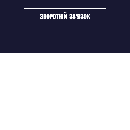
зворотній зв’язок
ФХУ
НОВИНИ
Керівництво
Головні новини
Підрозділи
Збірні команди
Документи
Чемпіонат України
Контакти
Дитячо-юнацький хокей
НОВИНИ
Головні новини
Збірні команди
Чемпіонат України
Дитячо-юнацький хокей
Новини ФХУ
Новини IIHF