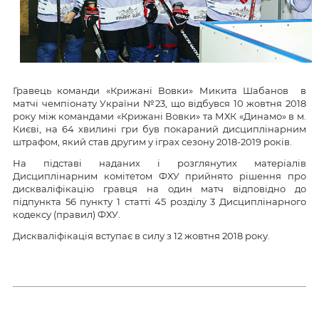
Гравець команди «Крижані Вовки» Микита Шабанов в
матчі чемпіонату України №23, що відбувся 10 жовтня 2018
року між командами «Крижані Вовки» та МХК «Динамо» в м.
Києві, на 64 хвилині гри був покараний дисциплінарним
штрафом, який став другим у іграх сезону 2018-2019 років.
На підставі наданих і розглянутих матеріалів
Дисциплінарним комітетом ФХУ прийнято рішення про
дискваліфікацію гравця на один матч відповідно до
підпункта 56 пункту 1 статті 45 розділу 3 Дисциплінарного
кодексу (правил) ФХУ.
Дискваліфікація вступає в силу з 12 жовтня 2018 року.