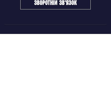
зворотній зв’язок
ФХУ
НОВИНИ
Керівництво
Головні новини
Підрозділи
Збірні команди
Документи
Чемпіонат України
Контакти
Дитячо-юнацький хокей
НОВИНИ
Головні новини
Збірні команди
Чемпіонат України
Дитячо-юнацький хокей
Новини ФХУ
Новини IIHF