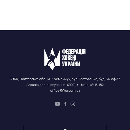
3960, Полтавська обл., м. Кременчук, вул. Театральна, буд. 34, оф.37
Адреса для листування: 01001, м. Київ, а/с В-182
office@fhu.com.ua