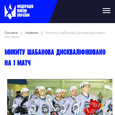
Головна
|
Новини
|
Микиту Шабанова Дискваліфіковано
На 1 Матч
Микиту Шабанова дискваліфіковано
на 1 матч