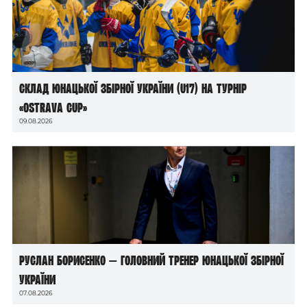
Склад юнацької збірної України (U17) на турнір
«Ostrava Cup»
09.08.2026
Руслан Борисенко — головний тренер юнацької збірної
України
07.08.2026