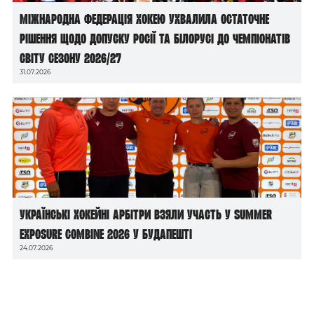
Міжнародна федерація хокею ухвалила остаточне
рішення щодо допуску росії та білорусі до чемпіонатів
світу сезону 2026/27
31.07.2026
Українські хокейні арбітри взяли участь у Summer
Exposure Combine 2026 у Будапешті
24.07.2026