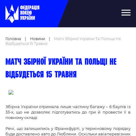
Головна
|
Новини
|
Матч Збірної України Та Польщі Не
Відбудеться 15 Травня
Матч збірної України та Польщі не
відбудеться 15 травня
Збірна України отримала лише частину багажу – 6 баулів із
33-х, що не дозволяє підготуватись до гри й провести її в
повному складі.
Речі, що залишились у Франкфурті, у терміновому порядку
буде доставлено авто до Любляни. Оскільки авіаперевізник