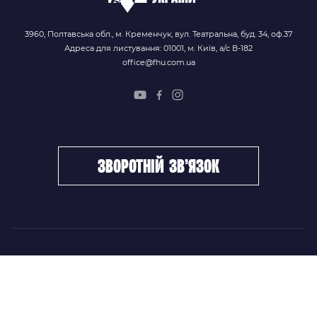
3960, Полтавська обл., м. Кременчук, вул. Театральна, буд. 34, оф.37
Адреса для листування: 01001, м. Київ, а/с В-182
office@fhu.com.ua
зворотній зв’язок
ФХУ
НОВИНИ
Керівництво
Головні новини
Підрозділи
Збірні команди
Документи
Чемпіонат України