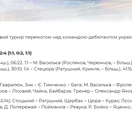
вий турнір перемогою над командою-дебютантом українс
(1:1, 0:2, 1:1)
), 06:22. 1:1 – М. Васильєв (Росляков, Черемнов, – більш.), 
.), 30:10. 1:4 – Стецюра (Ратушний, Крикля, – більш.), 41:1
Гаврилюк, Зик – Є. Тимченко – Бега; М. Васильєв – Фрол
єров – Лісовий; Чайка, Байбарза. Тренер – Олександр Як
5:14); Стоцький – Ратушний, Щербак – Цюра – Курах; Лєсн
в, Д. Попережай – Пойманов – Ревука; Р. Бойко – Яценк