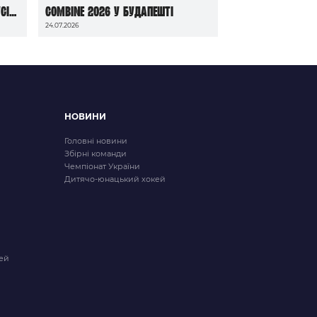
сі
Combine 2026 у Будапешті
24.07.2026
НОВИНИ
Головні новини
Збірні команди
Чемпіонат України
Дитячо-юнацький хокей
ей