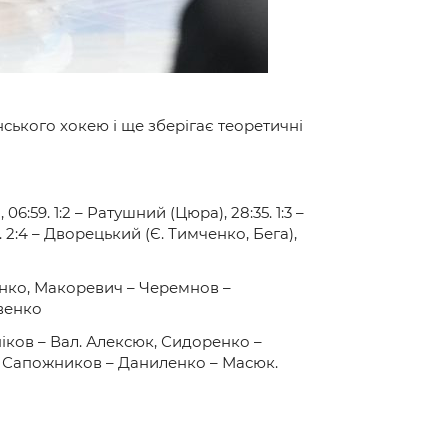
ького хокею і ще зберігає теоретичні
06:59. 1:2 – Ратушний (Цюра), 28:35. 1:3 –
5. 2:4 – Дворецький (Є. Тимченко, Бега),
енко, Макоревич – Черемнов –
овенко
іков – Вал. Алексюк, Сидоренко –
о, Сапожников – Даниленко – Масюк.