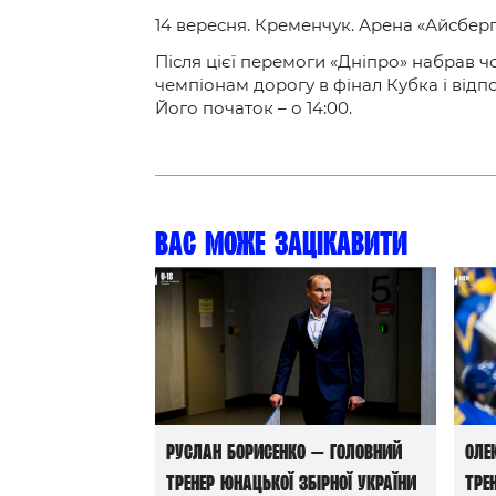
14 вересня. Кременчук. Арена «Айсберг»
Після цієї перемоги «Дніпро» набрав ч
чемпіонам дорогу в фінал Кубка і відп
Його початок – о 14:00.
Вас може зацікавити
Руслан Борисенко — головний
Оле
тренер юнацької збірної України
тре