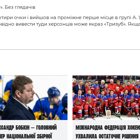
. Без глядачів
отири очки і вийшов на проміжне перше місце в групі А.
овідно вивести туди херсонців може якраз «Тризуб». Якщ
ксандр Бобкін — головний
Міжнародна федерація хоке
нер національної збірної
ухвалила остаточне рішення