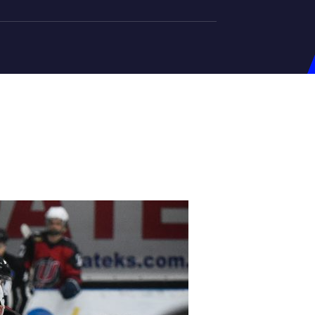
на U-20
д Збірної
ерський Штаб
ндар Матчів
на (ж)
д Збірної
ерський Штаб
ндар Матчів