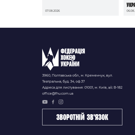
Укр
07.08.2026
06.08
3960, Полтавська обл., м. Кременчук, вул.
Театральна, буд. 34, оф.37
Адреса для листування: 01001, м. Київ, а/с В-182
office@fhu.com.ua
зворотній зв’язок