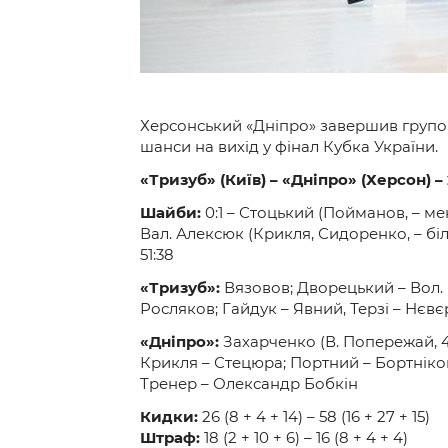
Херсонський «Дніпро» завершив групо
шанси на вихід у фінал Кубка України.
«Тризуб» (Київ) – «Дніпро» (Херсон) – 2:4 
Шайби:
0:1 – Стоцький (Пойманов, – менш.
Вал. Алексюк (Крикля, Сидоренко, – більш
51:38
«Тризуб»:
Вязовов; Дворецький – Вол. 
Росляков; Гайдук – Явний, Терзі – Нєв
«Дніпро»:
Захарченко (В. Попережай, 4
Крикля – Стецюра; Портний – Бортніко
Тренер – Олександр Бобкін
Кидки:
26 (8 + 4 + 14) – 58 (16 + 27 + 15)
Штраф:
18 (2 + 10 + 6) – 16 (8 + 4 + 4)