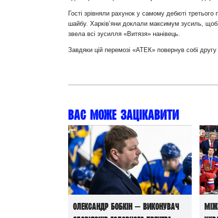
Гості зрівняли рахунок у самому дебюті третього
шайбу. Харків’яни доклали максимум зусиль, щоб з
звела всі зусилля «Витязя» нанівець.
Завдяки цій перемозі «АТЕК» повернув собі другу 
Вас може зацікавити
Олександр Бобкін — виконувач
Між