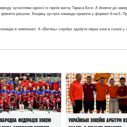
 періоду зусиллями одного із героїв матчу Тараса Бєги. А ближче до зав
рівняти рахунок. Кінцівку зустрічі команди провели у форматі 6-на-5. Пр
позицію в чемпіонаті. А «Витязь» спробує здобути перші очки в сезоні у
народна федерація хокею
Українські хокейні арбітри в