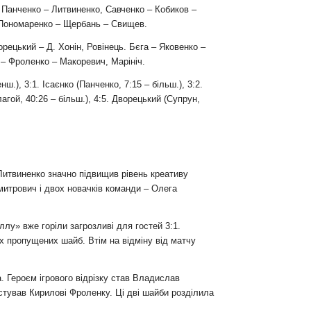
 Панченко – Литвиненко, Савченко – Кобиков –
 Пономаренко – Щербань – Свищев.
рецький – Д. Хонін, Ровінець. Бєга – Яковенко –
– Фроленко – Макоревич, Марініч.
ш.), 3:1. Ісаєнко (Панченко, 7:15 – більш.), 3:2.
лагой, 40:26
–
більш.), 4:5. Дворецький (Супрун,
Литвиненко значно підвищив рівень креативу
митрович і двох новачків команди – Олега
лу» вже горіли загрозливі для гостей 3:1.
ох пропущених шайб. Втім на відміну від матчу
а. Героєм ігрового відрізку став Владислав
стував Кирилові Фроленку. Ці дві шайби розділила