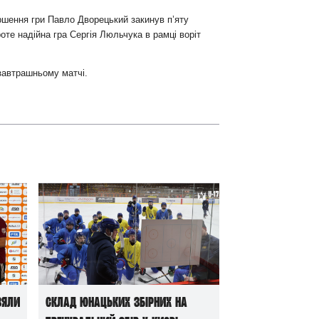
ершення гри Павло Дворецький закинув п’яту
оте надійна гра Сергія Люльчука в рамці воріт
 завтрашньому матчі.
зяли
Склад юнацьких збірних на