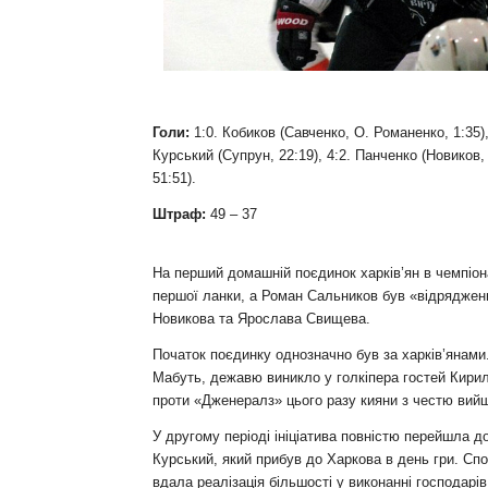
Контакт
Голи:
1:0. Кобиков (Савченко, О. Романенко, 1:35), 
Курський (Супрун, 22:19), 4:2. Панченко (Новиков, 
51:51).
Штраф:
49
–
37
На перший домашній поєдинок харків’ян в чемпіон
першої ланки, а Роман Сальников був «відряджени
Новикова та Ярослава Свищева.
Початок поєдинку однозначно був за харків’янами
Мабуть, дежавю виникло у голкіпера гостей Кирила
проти «Дженералз» цього разу кияни з честю вийш
У другому періоді ініціатива повністю перейшла д
Курський, який прибув до Харкова в день гри. Сп
вдала реалізація більшості у виконанні господарів