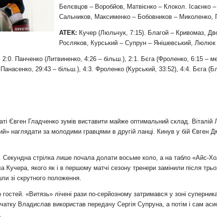
и
Белєвцов – Воробйов, Матвієнко – Клокол. Ісаєнко –
Сальников, Максименко – Бобовников – Миколенко,
АТЕК:
Кучер (Люльчук, 7:15). Благой – Кривомаз, Дво
Росляков, Курський – Супрун – Янішевський, Люлюк 
2:0. Панченко (Литвиненко, 4:26 – більш.), 2:1. Бєга (Фроленко, 6:15 – мен
Панасенко, 29:43 – більш.), 4:3. Фроленко (Курський, 33:52), 4:4. Бєга (Б
аті Євген Гладченко зумів виставити майже оптимальний склад. Віталій 
й» наглядати за молодими гравцями в другій ланці. Кинув у бій Євген Д
. Секундна стрілка лише почала долати восьме коло, а на табло «Айс-Хол
 Кучера, якого як і в першому матчі сезону тренери замінили після трь
ли зі скрутного положення.
о гостей. «Витязь» лічені рази по-серйозному затримався у зоні суперник
очатку Владислав використав передачу Сергія Супруна, а потім і сам аси
.