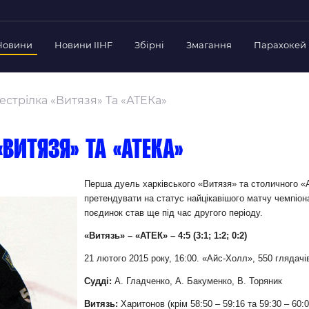
Новини
Новини IIHF
Збірні
Змагання
Парахокей
Україна
Украї
дерації
стрілка «Витязя» Та «АТЕКа»
Склад Збірної
Скла
нт Федерації
Тренерський Штаб
Трен
й президент
«Витязя» та «АТЕКа»
Календар Матчів
Кале
езиденти Федерації
дерації
Україна U-18
Украї
Перша дуель харківського «Витязя» та столичного 
іли
претендувати на статус найцікавішого матчу чемпіон
Склад Збірної
Скла
поєдинок став ще під час другого періоду.
Тренерський Штаб
Трен
 Діяльність
«Витязь» – «АТЕК» – 4:5 (3:1; 1:2; 0:2)
Календар Матчів
Кале
нтні документи
21 лютого 2015 року, 16:00. «Айс-Холл», 550 глядачі
 Ради Федерації
Судді:
А. Гладченко, А. Бакуменко, В. Торяник
в експерименті
Витязь:
Харитонов (крім 58:50
–
59:16 та 59:30
–
60:0