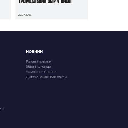
тренувальний збір у Києві
22.07.2026
НОВИНИ
Головні новини
Збірні команди
Чемпіонат України
Дитячо-юнацький хокей
ей