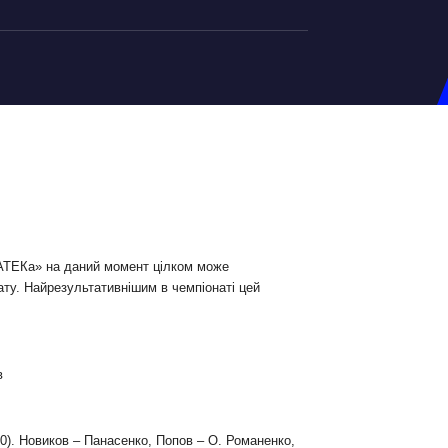
на U-20
д Збірної
ерський Штаб
ндар Матчів
на (ж)
«АТЕКа» на даний момент цілком може
ату. Найрезультативнішим в чемпіонаті цей
д Збірної
ерський Штаб
ндар Матчів
в
0). Новиков – Панасенко, Попов – О. Романенко,