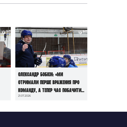
Олександр Бобкін: «Ми
отримали перше враження про
команду, а тепер час побачити
21.07.2026
її в грі»