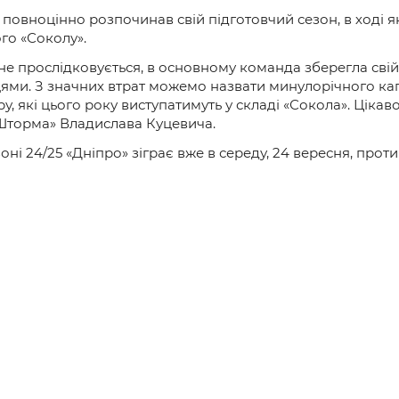
е повноцінно розпочинав свій підготовчий сезон, в ході
го «Соколу».
 не прослідковується, в основному команда зберегла сві
ми. З значних втрат можемо назвати минулорічного кап
, які цього року виступатимуть у складі «Сокола». Цікав
Шторма» Владислава Куцевича.
оні 24/25 «Дніпро» зіграє вже в середу, 24 вересня, про