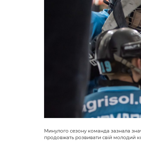
Контакт
Минулого сезону команда зазнала значн
продовжать розвивати свій молодий к