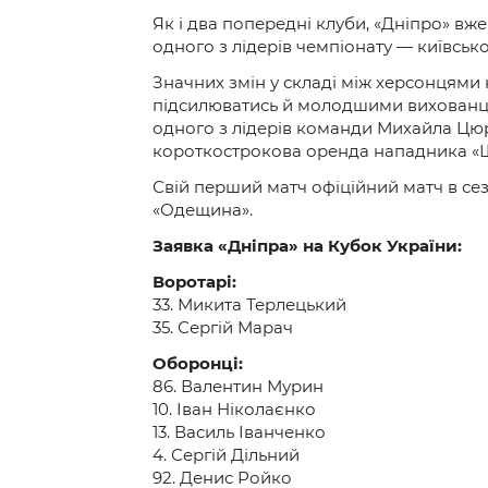
Як і два попередні клуби, «Дніпро» вж
одного з лідерів чемпіонату — київсько
Значних змін у складі між херсонцями
підсилюватись й молодшими вихованця
одного з лідерів команди Михайла Цюру
короткострокова оренда нападника «
Свій перший матч офіційний матч в сез
«Одещина».
Заявка «Дніпра» на Кубок України:
Воротарі:
33. Микита Терлецький
35. Сергій Марач
Оборонці:
86. Валентин Мурин
10. Іван Ніколаєнко
13. Василь Іванченко
4. Сергій Дільний
92. Денис Ройко