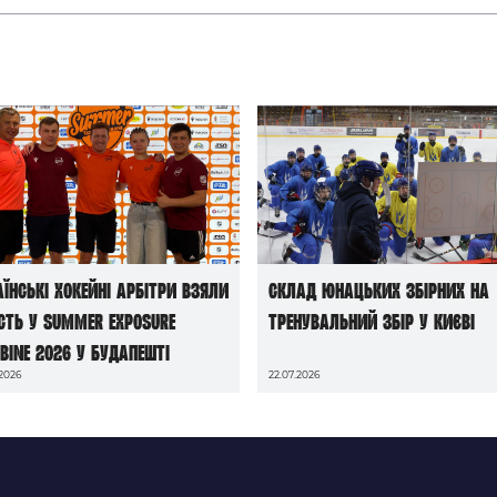
аїнські хокейні арбітри взяли
Склад юнацьких збірних на
сть у Summer Exposure
тренувальний збір у Києві
bine 2026 у Будапешті
.2026
22.07.2026