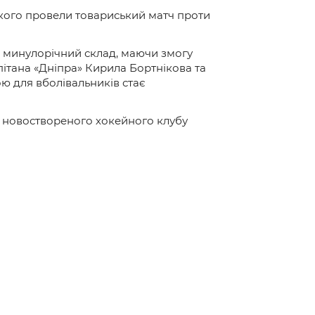
 якого провели товариський матч проти
й минулорічний склад, маючи змогу
ітана «Дніпра» Кирила Бортнікова та
ою для вболівальників стає
ти новоствореного хокейного клубу