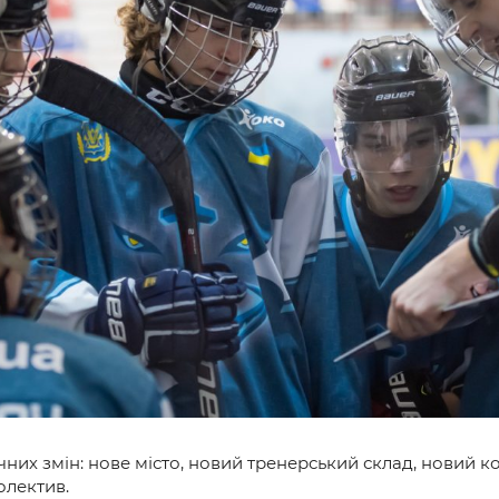
и
их змін: нове місто, новий тренерський склад, новий ко
олектив.