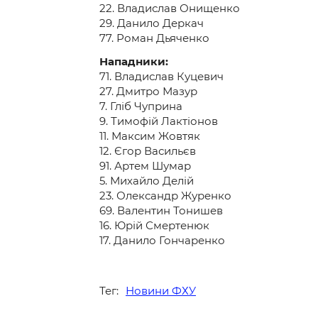
22. Владислав Онищенко
29. Данило Деркач
77. Роман Дьяченко
Нападники:
71. Владислав Куцевич
27. Дмитро Мазур
7. Гліб Чуприна
9. Тимофій Лактіонов
11. Максим Жовтяк
12. Єгор Васильєв
91. Артем Шумар
5. Михайло Делій
23. Олександр Журенко
69. Валентин Тонишев
16. Юрій Смертенюк
17. Данило Гончаренко
Тег:
Новини ФХУ