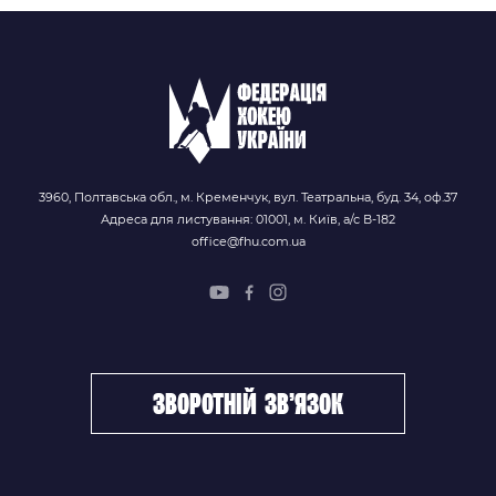
3960, Полтавська обл., м. Кременчук, вул. Театральна, буд. 34, оф.37
Адреса для листування: 01001, м. Київ, а/с В-182
office@fhu.com.ua
зворотній зв’язок