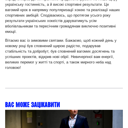
українську гостинність, а й високі спортивні результати. Це
вагомий крок в напрямку популяризації хокею та реалізації наших
спортивних амбіцій. Сподіваємось, що протягом усього року
результати українських хокеїстів даруватимуть усім
вболівлаьникам та пересічним громадянам виключно позитивні
емоції.
Вітаємо вас із зимовими святами. Бажаємо, щоб кожний день у
новому році був сповнений щирою радістю, подарував
стабільність та добробут, був сповнений вагомих досягнень та
успішних проектів, відкрив нові обрії. Невичерпної вам енергії,
великих перемог у житті та спорті, а також мирного неба над
головою!
Вас може зацікавити