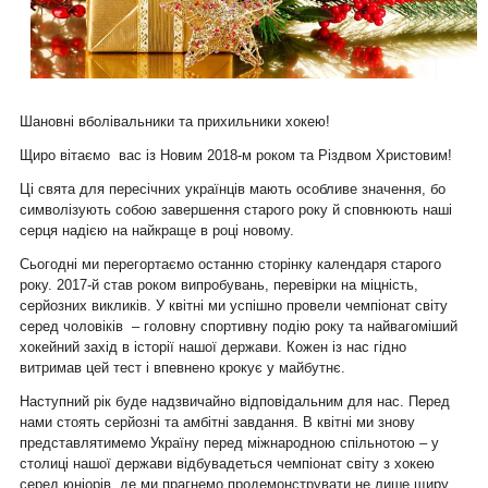
Шановні вболівальники та прихильники хокею!
Щиро вітаємо вас із Новим 2018-м роком та Різдвом Христовим!
Ці свята для пересічних українців мають особливе значення, бо
символізують собою завершення старого року й сповнюють наші
серця надією на найкраще в році новому.
Сьо
годні ми перегортаємо останню сторінку календаря старого
року. 2017-й став роком випробувань, перевірки на міцність,
серйозних викликів. У квітні ми успішно провели чемпіонат світу
серед чоловіків – головну спортивну подію року та найвагоміший
хокейний захід в історії нашої держави. Кожен із нас гідно
витримав цей тест і впевнено крокує у майбутнє.
Наступний рік буде надзвичайно відповідальним для нас. Перед
нами стоять серйозні та амбітні завдання. В квітні ми знову
представлятимемо Україну перед міжнародною спільнотою – у
столиці нашої держави відбувадеться чемпіонат світу з хокею
серед юніорів, де ми прагнемо продемонструвати не лише щиру