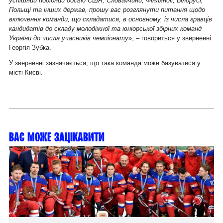
успішний подібний досвід США, Словаччини, Фінляндії, Білорусі,
Польщі та інших держав, прошу вас розглянути питання щодо
включення команди, що складатися, в основному, із числа гравців
кандидатів до складу молодіжної та юніорської збірних команд
України до числа учасників чемпіонату
», – говориться у зверненні
Георгія Зубка.
У зверненні зазначається, що така команда може базуватися у
місті Києві.
Вас може зацікавити