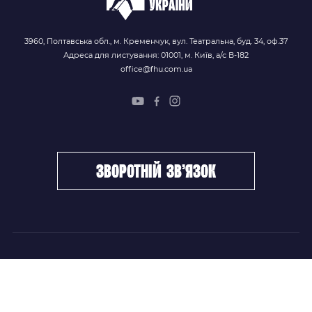
3960, Полтавська обл., м. Кременчук, вул. Театральна, буд. 34, оф.37
Адреса для листування: 01001, м. Київ, а/с В-182
office@fhu.com.ua
зворотній зв’язок
ФХУ
НОВИНИ
Керівництво
Головні новини
Підрозділи
Збірні команди