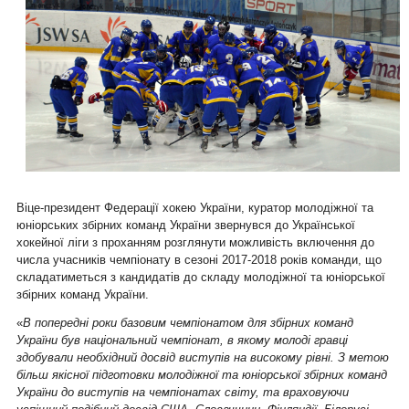
Віце-президент Федерації хокею України, куратор молодіжної та
юніорських збірних команд України звернувся до Української
хокейної ліги з проханням розглянути можливість включення до
числа учасників чемпіонату в сезоні 2017-2018 років команди, що
складатиметься з кандидатів до складу молодіжної та юніорської
збірних команд України.
«
В попередні роки базовим чемпіонатом для збірних команд
України був національний чемпіонат, в якому молоді гравці
здобували необхідний досвід виступів на високому рівні. З метою
більш якісної підготовки молодіжної та юніорської збірних команд
України до виступів на чемпіонатах світу, та враховуючи