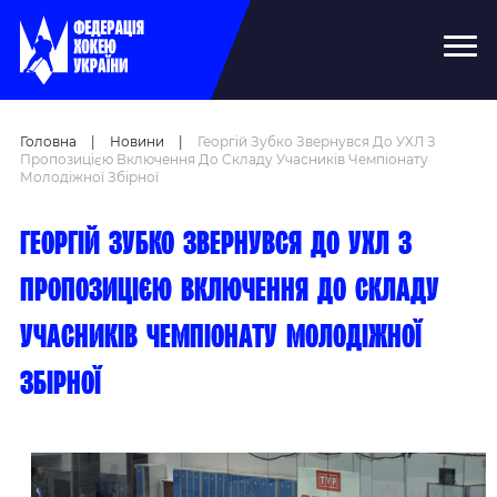
Головна
|
Новини
|
Георгій Зубко Звернувся До УХЛ З
Пропозицією Включення До Складу Учасників Чемпіонату
Молодіжної Збірної
Георгій Зубко звернувся до УХЛ з
пропозицією включення до складу
учасників чемпіонату молодіжної
збірної