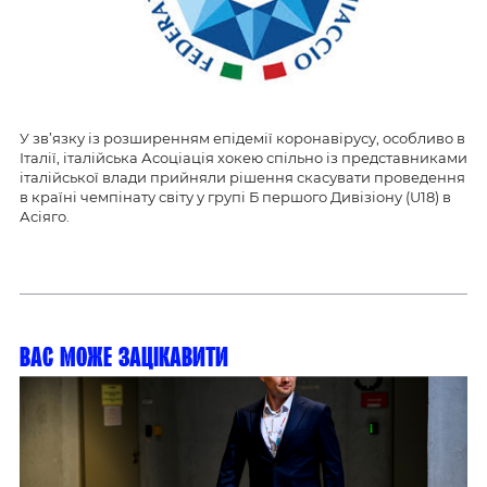
У зв’язку із розширенням епідемії коронавірусу, особливо в
Італії, італійська Асоціація хокею спільно із представниками
італійської влади прийняли рішення скасувати проведення
в країні чемпінату світу у групі Б першого Дивізіону (U18) в
Асіяго.
Вас може зацікавити