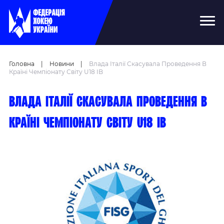
Головна
|
Новини
|
Влада Італії Cкасувала Проведення В
Країні Чемпіонату Світу U18 IB
Влада Італії cкасувала проведення в
країні чемпіонату світу U18 IB