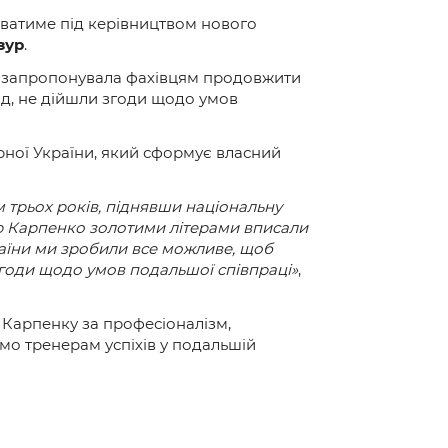
юватиме під керівництвом нового
зур
.
ія запропонувала фахівцям продовжити
ід, не дійшли згоди щодо умов
ної України, який сформує власний
 трьох років, піднявши національну
гор Карпенко золотими літерами вписали
раїни ми зробили все можливе, щоб
згоди щодо умов подальшої співпраці»
,
Карпенку за професіоналізм,
ємо тренерам успіхів у подальшій