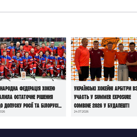
народна федерація хокею
Українські хокейні арбітри в
алила остаточне рішення
участь у Summer Exposure
о допуску росії та білорусі
Combine 2026 у Будапешті
2026
24.07.2026
чемпіонатів світу сезону
6/27