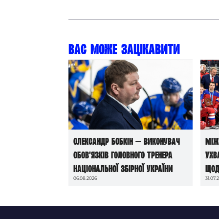
Вас може зацікавити
Олександр Бобкін — виконувач
Між
обов’язків головного тренера
ухв
національної збірної України
щод
06.08.2026
31.07.
до 
202