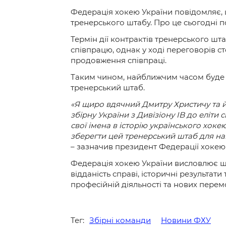
Федерація хокею України повідомляє, 
тренерського штабу. Про це сьогодні 
Термін дії контрактів тренерського ш
співпрацю, однак у ході переговорів с
продовження співпраці.
Таким чином, найближчим часом буде 
тренерський штаб.
«Я щиро вдячний Дмитру Христичу та й
збірну України з Дивізіону IB до еліт
свої імена в історію українського хок
зберегти цей тренерський штаб для на
– зазначив президент Федерації хокею
Федерація хокею України висловлює щ
відданість справі, історичні результат
професійній діяльності та нових перемо
Тег:
Збірні команди
Новини ФХУ