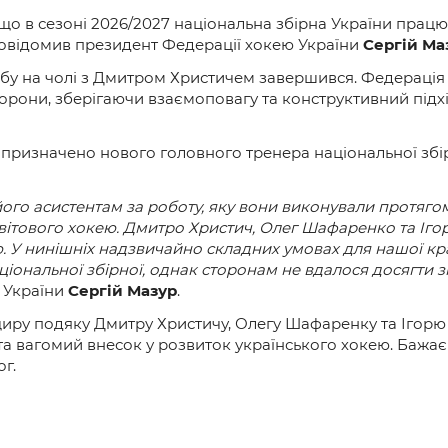
що в сезоні 2026/2027 національна збірна України прац
повідомив президент Федерації хокею України
Сергій Ма
табу на чолі з Дмитром Христичем завершився. Федерац
торони, зберігаючи взаємоповагу та конструктивний підх
призначено нового головного тренера національної збір
ого асистентам за роботу, яку вони виконували протягом
и світового хокею. Дмитро Христич, Олег Шафаренко та І
ею. У нинішніх надзвичайно складних умовах для нашої к
ціональної збірної, однак сторонам не вдалося досягти 
 України
Сергій Мазур
.
иру подяку Дмитру Христичу, Олегу Шафаренку та Ігорю 
и та вагомий внесок у розвиток українського хокею. Бажа
г.