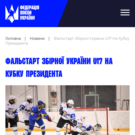
Головна
|
Новини
|
Фальстарт Збірної України U17 На Кубку
Президента
Фальстарт збірної України U17 на
Кубку Президента