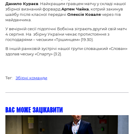
Данило Кураєв
. Найкращим гравцем матчу у складі нашої
збірної визнаний форвард
Артем Чайка
, котрий закинув
шайбу після класної передачі
Олексія Коваля
через пів
майданчика.
У вечірній сесії підопічні Бобкіна зіграють другий свій матч
4 серпня. На збірну України чекає протистояння з
господарями – чеським «Тршинцем» (19.30).
В іншій ранковій зустрічі нашої групи словацький «Слован»
здолав чеську «Спарту» (3:2).
Тег:
Збірні команди
Вас може зацікавити