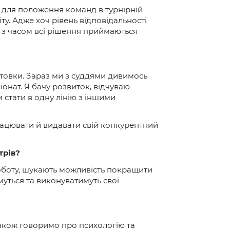
чу для положення команд в турнірній
ту. Адже хоч рівень відповідальності
 з часом всі рішення приймаються
отовки. Зараз ми з суддями дивимось
онат. Я бачу розвиток, відчуваю
 стати в одну лінію з іншими
 працювати й видавати свій конкурентний
трів?
 роботу, шукають можливість покращити
муться та виконуватимуть свої
 Також говоримо про психологію та