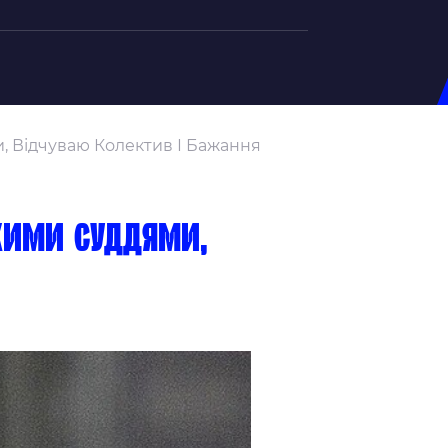
на U-20
, Відчуваю Колектив І Бажання
д Збірної
ерський Штаб
ндар Матчів
ькими суддями,
на (ж)
д Збірної
ерський Штаб
ндар Матчів