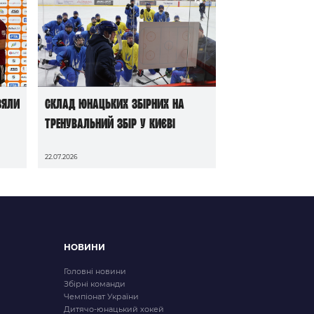
зяли
Склад юнацьких збірних на
тренувальний збір у Києві
22.07.2026
НОВИНИ
Головні новини
Збірні команди
Чемпіонат України
Дитячо-юнацький хокей