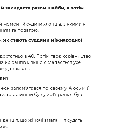
 й закидаєте разом шайби, а потім
й момент й судити хлопців, з якими я
нням та повагою.
ь. Як стають суддями міжнародної
едостатньо в 40. Потім твоє керівництво
жчих рангів і, якщо складається усе
му дивізіоні.
али?
жен запамʼятався по-своєму. А ось мій
 то останній був у 2017 році, я був
нденція, що жіночі змагання судять
рок.