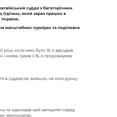
 латвійський суддя з багаторічним
рд Одіньш, який зараз працює в
 України.
 на масштабних турнірах та поділився
2 році, коли мені було 16, я відсудив
 і казав, судив з 16, а продовжував
тя в суддівстві, вийшло, на мою думку,
вень та завоював свій авторитет серед
них чемпіонатах.