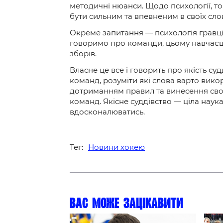
методичні нюанси. Щодо психології, то
бути сильним та впевненим в своїх слов
Окреме запитання — психологія гравців
говоримо про команди, цьому навчаєшся
зборів.
Власне це все і говорить про якість с
команд, розуміти які слова варто викор
дотриманням правил та винесення своїх
команд. Якісне суддівство — ціла наук
вдосконалюватись.
Тег:
Новини хокею
Вас може зацікавити