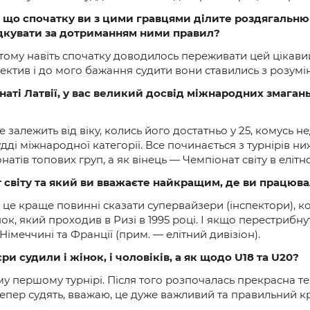
, що спочатку ви з цими гравцями ділите роздягальню
лідкувати за дотриманням ними правил?
 тому навіть спочатку доводилось переживати цей цікави
ектив і до мого бажання судити вони ставились з розумі
аті Латвії, у вас великий досвід міжнародних змаган
залежить від віку, колись його достатньо у 25, комусь н
дді міжнародної категорії. Все починається з турнірів ни
атів топових груп, а як вінець — Чемпіонат світу в елітно
т світу та який ви вважаєте найкращим, де ви працюв
це краще повинні сказати супервайзери (інспектори), ко
 який проходив в Ризі в 1995 році. І якщо перестрибнути,
еччині та Франції (прим. — елітний дивізіон). ­­­­­
и судили і жінок, і чоловіків, а як щодо U18 та U20?
му першому турнірі. Після того розпочалась прекрасна те
 тепер судять, вважаю, це дуже важливий та правильний к