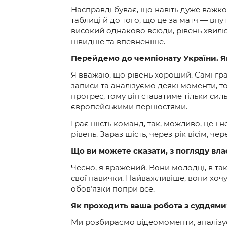
Насправді буває, що навіть дуже важко
таблиці й до того, що це за матч — вну
високий однаково всюди, рівень хвилю
швидше та впевненіше.
Перейдемо до чемпіонату України. Як
Я вважаю, що рівень хороший. Самі гра
записи та аналізуємо деякі моменти, т
прогрес, тому він ставатиме тільки си
європейськими першостями.
Грає шість команд, так, можливо, це і 
рівень. Зараз шість, через рік вісім, чере
Що ви можете сказати, з погляду влас
Чесно, я вражений. Вони молодці, в та
свої навички. Найважливіше, вони хочу
обовʼязки попри все.
Як проходить ваша робота з суддями
Ми розбираємо відеомоменти, аналізуєм