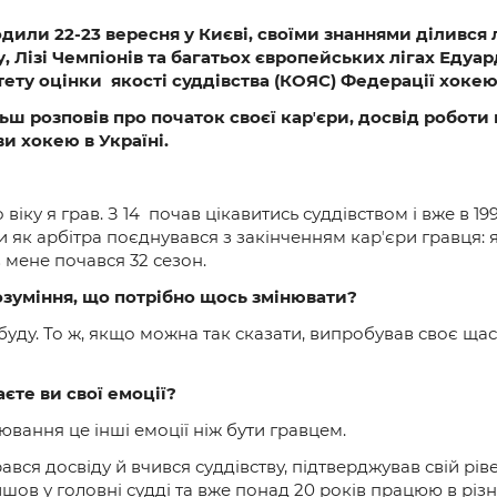
ходили 22-23 вересня у Києві, своїми знаннями ділився
, Лізі Чемпіонів та багатьох європейських лігах Едуа
ету оцінки якості суддівства (КОЯС) Федерації хокею
ш розповів про початок своєї карʼєри, досвід роботи
и хокею в Україні.
віку я грав. З 14 почав цікавитись суддівством і вже в 199
 як арбітра поєднувався з закінченням карʼєри гравця: як
в мене почався 32 сезон.
озуміння, що потрібно щось змінювати?
 буду. То ж, якщо можна так сказати, випробував своє щас
аєте ви свої емоції?
ювання це інші емоції ніж бути гравцем.
рався досвіду й вчився суддівству, підтверджував свій рі
ейшов у головні судді та вже понад 20 років працюю в різ