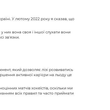
раїні. У лютому 2022 року я сказав, що
у них вона своя і іншої слухати вони
сі звʼязки.
мент, який дозволяє лізі розвиватись
ершення активної карʼєри на льоду це
оцінних матчів хокеїстів, оскільки ми
иманням всіх правил та часто приймати