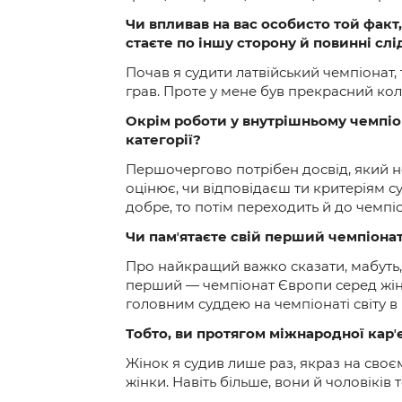
Чи впливав на вас особисто той факт
стаєте по іншу сторону й повинні с
Почав я судити латвійський чемпіонат,
грав. Проте у мене був прекрасний кол
Окрім роботи у внутрішньому чемпіон
категорії?
Першочергово потрібен досвід, який не 
оцінює, чи відповідаєш ти критеріям су
добре, то потім переходить й до чемпіон
Чи памʼятаєте свій перший чемпіона
Про найкращий важко сказати, мабуть, 
перший — чемпіонат Європи серед жінок,
головним суддею на чемпіонаті світу в Нім
Тобто, ви протягом міжнародної карʼєр
Жінок я судив лише раз, якраз на своє
жінки. Навіть більше, вони й чоловіків