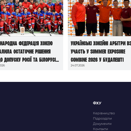
народна федерація хокею
Українські хокейні арбітри в
алила остаточне рішення
участь у Summer Exposure
о допуску росії та білорусі
Combine 2026 у Будапешті
2026
24.07.2026
чемпіонатів світу сезону
6/27
ФХУ
Керівництво
Підрозділи
Документи
Контакти