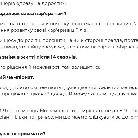
ніорів одразу на дорослих.
адалась ваша карʼєра там?
оменту її створення й початку повномасштабної війни в Ук
ня розвитку своєї карʼєри в цій лізі.
 щось до росіян, пояснити на чиїй стороні правда, проте 
з ними, хто війну засуджує, та станом на зараз я обірвав у
міна в житті після 14 сезонів.
ого рішення й можливості там залишитись.
ий чемпіонат.
 судді. Загалом чемпіонат дуже цікавий. Сильний менедж
працювати, цікавий досвід. Й можу сказати, що для зав
9 ігор в місяць. Можемо легко прирівняти це до 8-9 повн
рівні, тільки попри все, ми ще маємо слідкувати за дотр
уває їх приймати?