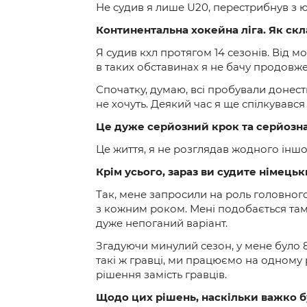
Не судив я лише U20, перестрибнув з ю
Континентальна хокейна ліга. Як скл
Я судив кхл протягом 14 сезонів. Від м
в таких обставинах я не бачу продовжен
Спочатку, думаю, всі пробували донести
не хочуть. Деякий час я ще спілкувався 
Це дуже серйозний крок та серйозна з
Це життя, я не розглядав жодного інш
Крім усього, зараз ви судите німецьк
Так, мене запросили на роль головного
з кожним роком. Мені подобається там 
дуже непоганий варіант.
Згадуючи минулий сезон, у мене було 8-
такі ж гравці, ми працюємо на одному 
рішення замість гравців.
Щодо цих рішень, наскільки важко б