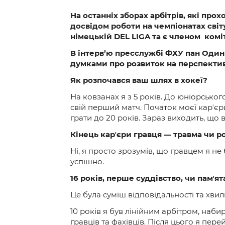
На останніх зборах арбітрів, які про
досвідом роботи на чемпіонатах світу
німецькій
DEL
LIGA
та є членом коміт
В інтерв’ю пресслужбі ФХУ пан Одинь
думками про розвиток на перспектив
Як розпочався ваш шлях в хокеї?
На ковзанах я з 5 років. До юніорського 
свій перший матч. Початок моєї карʼєри
грати до 20 років. Зараз виходить, що 
Кінець карʼєри гравця
—
травма чи р
Ні, я просто зрозумів, що гравцем я не
успішно.
16 років, перше суддівство, чи памʼят
Це була суміш відповідальності та хвил
10 років я був лінійним арбітром, наби
гравців та фахівців. Після цього я пер