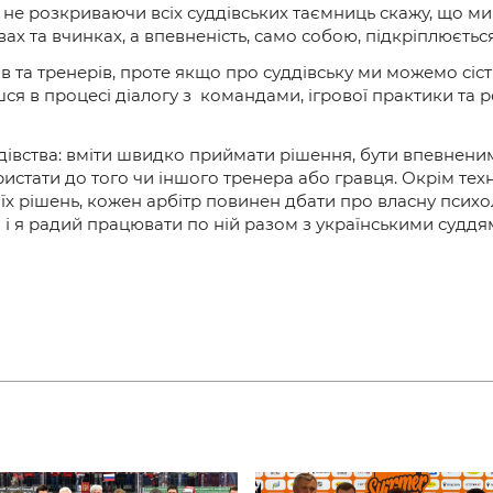
 не розкриваючи всіх суддівських таємниць скажу, що м
ах та вчинках, а впевненість, само собою, підкріплюєтьс
 та тренерів, проте якщо про суддівську ми можемо сіст
 в процесі діалогу з командами, ігрової практики та ро
уддівства: вміти швидко приймати рішення, бути впевнени
истати до того чи іншого тренера або гравця. Окрім техн
 рішень, кожен арбітр повинен дбати про власну психоло
а і я радий працювати по ній разом з українськими суддя