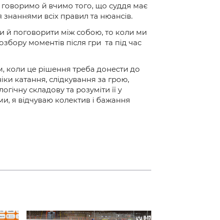
и говоримо й вчимо того, що суддя має
я знаннями всіх правил та нюансів.
и й поговорити між собою, то коли ми
збору моментів після гри та під час
м, коли це рішення треба донести до
іки катання, слідкування за грою,
гічну складову та розуміти її у
ми, я відчуваю колектив і бажання