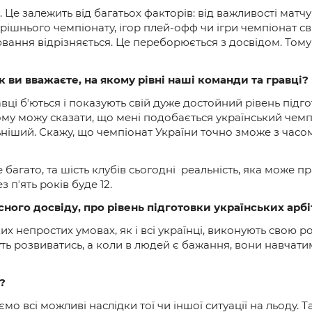
. Це залежить від багатьох факторів: від важливості мат
трішнього чемпіонату, ігор плей-офф чи ігри чемпіонат сві
вання відрізняється. Це переборюється з досвідом. Тому
 ви вважаєте, на якому рівні наші команди та гравці?
вці бʼються і показують свій дуже достойний рівень підг
ому можу сказати, що мені подобається український чемпі
льніший. Скажу, що чемпіонат України точно зможе з часом
не багато, та шість клубів сьогодні реальність, яка може
з пʼять років буде 12.
ного досвіду, про рівень підготовки українських арбі
ких непростих умовах, як і всі українці, виконують свою
ть розвиватись, а коли в людей є бажання, вони навчати
?
о всі можливі наслідки тої чи іншої ситуації на льоду.