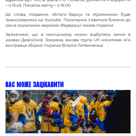
– о 15:45. Початок матчу – о 16:00.
До слова, поєдинок «Білого Барсу» та «Крижинки» буде
транслюватись на Youtube. Посилання з’явиться ближче до
гри в соціальних мережах Федерації хокею України.
Зазначимо, що в нинішньому сезоні відбулись зміни в
назвах Дивізіонів. Зокрема, вікова група U11 носитиме ім’я
ексгравця збірної України Віталія Литвиненка.
Вас може зацікавити