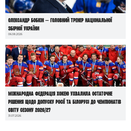
Олександр Бобкін — головний тренер національної
збірної України
06.08.2026
Міжнародна федерація хокею ухвалила остаточне
рішення щодо допуску росії та білорусі до чемпіонатів
світу сезону 2026/27
31.07.2026