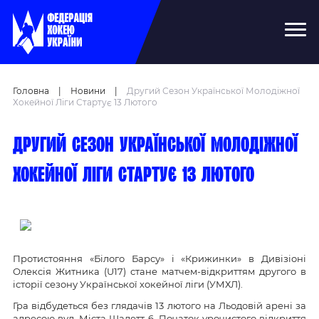
Головна
|
Новини
|
Другий Сезон Української Молодіжної
Хокейної Ліги Стартує 13 Лютого
Другий сезон Української молодіжної
хокейної ліги стартує 13 лютого
Протистояння «Білого Барсу» і «Крижинки» в Дивізіоні
Олексія Житника (U17) стане матчем-відкриттям другого в
історії сезону Української хокейної ліги (УМХЛ).
Гра відбудеться без глядачів 13 лютого на Льодовій арені за
адресою вул. Міста Шалетт, 6. Початок урочистого відкриття