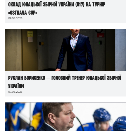
Склад юнацької збірної України (U17) на турнір
«Ostrava Cup»
09.08.2026
Руслан Борисенко — головний тренер юнацької збірної
України
07.08.2026