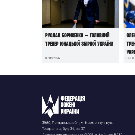
Руслан Борисенко — головний
Оле
тренер юнацької збірної України
тре
Укр
07.08.2026
06.08
3960, Полтавська обл., м. Кременчук, вул.
Театральна, буд. 34, оф.37
Адреса для листування: 01001, м. Київ, а/с В-182