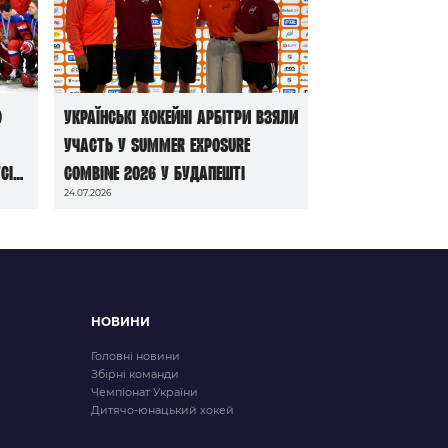
ю
Українські хокейні арбітри взяли
участь у Summer Exposure
сі
Combine 2026 у Будапешті
24.07.2026
НОВИНИ
Головні новини
Збірні команди
Чемпіонат України
Дитячо-юнацький хокей