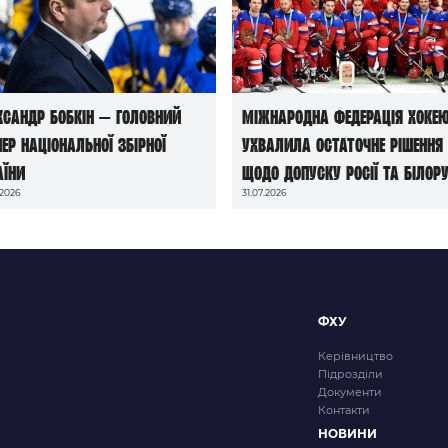
ксандр Бобкін — головний
Міжнародна федерація хоке
нер національної збірної
ухвалила остаточне рішення
аїни
щодо допуску росії та білору
.2026
31.07.2026
до чемпіонатів світу сезону
2026/27
ФХУ
Керівництво
Підрозділи
Документи
Контакти
НОВИНИ