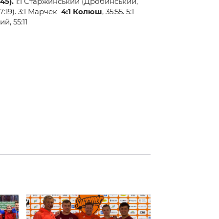
45).
1:1 Старжинський (Дробинський,
7:19). 3:1 Марчек
4
:1
Колюш
, 35:55. 5:1
й, 55:11