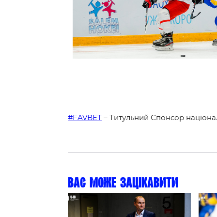
Контакт
#FAVBET
– Титульний Спонсор націонал
Вас може зацікавити