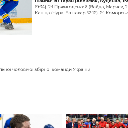
и
Шайби
:
1
:0
Таран (
Алексюк,
Буценко, 15:
19:34). 2:1 Пржигодський (Вайда, Марчек, 2
Капіца (Чура, Баттахар 52:16). 6:1 Коморськи
ьної чоловічої збірної команди України