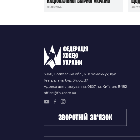
національної збірної України
щод
06.08.2026
31.07.
до 
202
3960, Полтавська обл., м. Кременчук, вул.
Театральна, буд. 34, оф.37
Адреса для листування: 01001, м. Київ, а/с В-182
office@fhu.com.ua
зворотній зв’язок