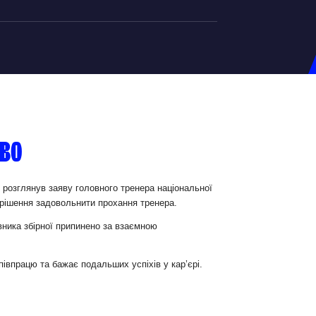
на U-20
д Збірної
ерський Штаб
ово
ндар Матчів
на (ж)
 розглянув заяву головного тренера національної
 рішення задовольнити прохання тренера.
д Збірної
ерський Штаб
вника збірної припинено за взаємною
ндар Матчів
івпрацю та бажає подальших успіхів у кар’єрі.