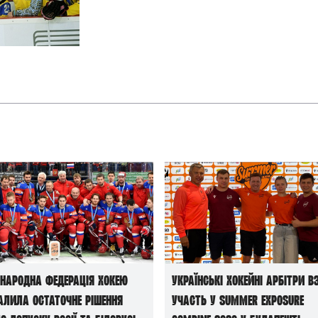
и
народна федерація хокею
Українські хокейні арбітри в
алила остаточне рішення
участь у Summer Exposure