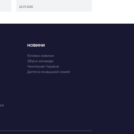
22.07.2026
НОВИНИ
Головні новини
Збірні команди
Чемпіонат України
Дитячо-юнацький хокей
ей