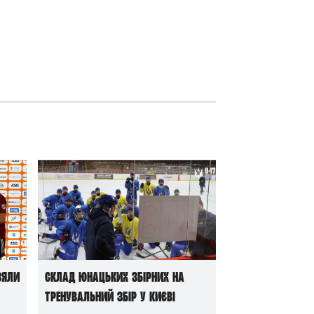
зяли
Склад юнацьких збірних на
тренувальний збір у Києві