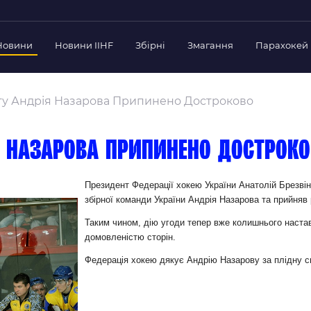
Новини
Новини IIHF
Збірні
Змагання
Парахокей
Україна
Украї
дерації
ту Андрія Назарова Припинено Достроково
Склад Збірної
Скла
нт Федерації
Тренерський Штаб
Трен
й президент
я Назарова припинено дострок
Календар Матчів
Кале
езиденти Федерації
дерації
Україна U-18
Украї
Президент Федерації хокею України Анатолій Брезвін
іли
збірної команди України Андрія Назарова та прийняв
Склад Збірної
Скла
Тренерський Штаб
Трен
 Діяльність
Таким чином, дію угоди тепер вже колишнього наста
домовленістю сторін.
Календар Матчів
Кале
нтні документи
Федерація хокею дякує Андрію Назарову за плідну сп
 Ради Федерації
в експерименті