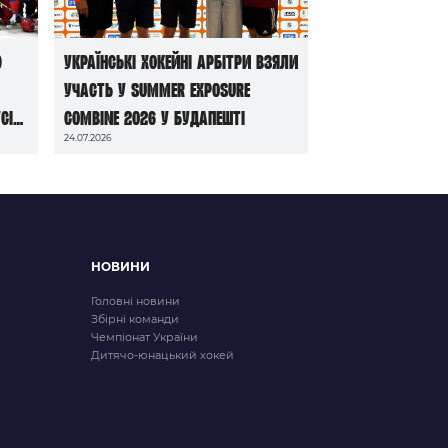
ю
Українські хокейні арбітри взяли
участь у Summer Exposure
сі
Combine 2026 у Будапешті
24.07.2026
НОВИНИ
Головні новини
Збірні команди
Чемпіонат України
Дитячо-юнацький хокей