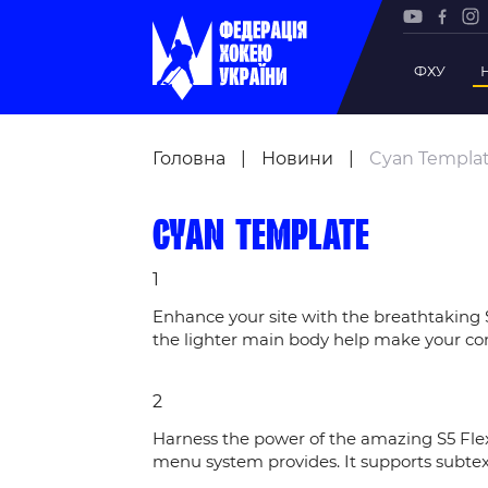
ФХУ
Рада Фе
Головна
|
Новини
|
Cyan Templa
Президе
Почесни
Cyan Template
Віце-пр
1
Офіс фе
Підрозд
Enhance your site with the breathtaking
the lighter main body help make your conte
Статутна
Регламе
2
Рішення
Harness the power of the amazing S5 Fle
Участь 
menu system provides. It supports subtext