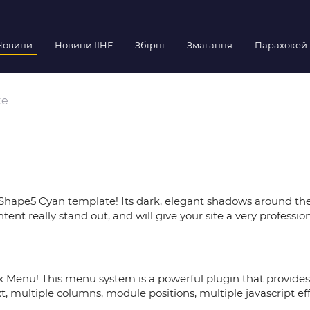
Новини
Новини IIHF
Збірні
Змагання
Парахокей
Україна
Украї
дерації
te
Склад Збірної
Скла
нт Федерації
Тренерський Штаб
Трен
й президент
Календар Матчів
Кале
езиденти Федерації
дерації
Україна U-18
Украї
іли
 Shape5 Cyan template! Its dark, elegant shadows around th
Склад Збірної
Скла
nt really stand out, and will give your site a very profession
Тренерський Штаб
Трен
 Діяльність
Календар Матчів
Кале
нтні документи
 Ради Федерації
x Menu! This menu system is a powerful plugin that provide
в експерименті
, multiple columns, module positions, multiple javascript ef