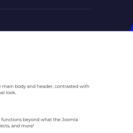
на U-20
д Збірної
ерський Штаб
ндар Матчів
на (ж)
e main body and header, contrasted with
д Збірної
al look.
ерський Штаб
ндар Матчів
s functions beyond what the Joomla
fects, and more!