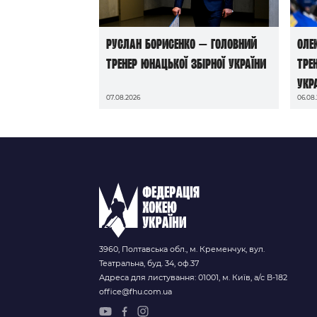
Руслан Борисенко — головний
Оле
тренер юнацької збірної України
тре
Укр
07.08.2026
06.08
3960, Полтавська обл., м. Кременчук, вул.
Театральна, буд. 34, оф.37
Адреса для листування: 01001, м. Київ, а/с В-182
office@fhu.com.ua