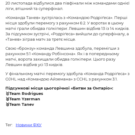
20 листопада відбулися два півфінали між командами однієї
ліги, втішний та суперфінал.
«Команда Танев» зустрілась з «Командою Родріґеса». Перші
місця здобули перемогу з рахунком 6:2. У воротах в цьому
матчі грали обидва голкіпери: Левшин відбив 13 із 14 кидків.
За підсумком зустрічі, «Родріґеса» вийшли до суперфіналу, а
«Танев» зіграв матч за третє місце.
Свою «бронзу» команда Левшина здобула, перемігши з
рахунком 5:1 «Команду Робінсона». Як і в попередньому
матчі, ворота захищали обидва голкіпери. Цього разу
Левшин відбив усі 13 кидків.
У фінальному матчі перемогу здобула «Команда Родріґеса» з
OJHL над «Командою Айземана» з CCHL з рахунком 3:1.
Підсумкові місця цьогорічної «Битви за Онтаріо»:
🥇Team Rodrigues
🥈Team Yzerman
🥉Team Tanev
Тег:
Новини ФХУ