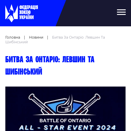
Головна
|
Новини
|
Битва За Онтаріо: Левшин Та
Шибінський
Битва за Онтаріо: Левшин та
Шибінський