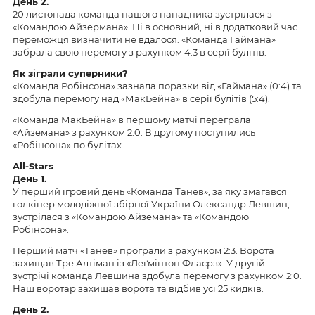
День 2.
20 листопада команда нашого нападника зустрілася з
«Командою Айзермана». Ні в основний, ні в додатковий час
переможця визначити не вдалося. «Команда Гаймана»
забрала свою перемогу з рахунком 4:3 в серії булітів.
Як зіграли суперники?
«Команда Робінсона» зазнала поразки від «Гаймана» (0:4) та
здобула перемогу над «МакБейна» в серії булітів (5:4).
«Команда МакБейна» в першому матчі переграла
«Айземана» з рахунком 2:0. В другому поступились
«Робінсона» по булітах.
All-Stars
День 1.
У перший ігровий день «Команда Танев», за яку змагався
голкіпер молодіжної збірної України Олександр Левшин,
зустрілася з «Командою Айземана» та «Командою
Робінсона».
Перший матч «Танев» програли з рахунком 2:3. Ворота
захищав Тре Алтіман із «Леґмінтон Флаєрз». У другій
зустрічі команда Левшина здобула перемогу з рахунком 2:0.
Наш воротар захищав ворота та відбив усі 25 кидків.
День 2.