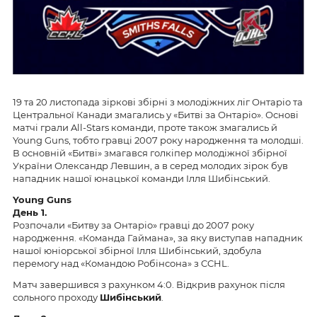
19 та 20 листопада зіркові збірні з молодіжних ліг Онтаріо та
Центральної Канади змагались у «Битві за Онтаріо». Основі
матчі грали All-Stars команди, проте також змагались й
Young Guns, тобто гравці 2007 року народження та молодші.
В основній «Битві» змагався голкіпер молодіжної збірної
України Олександр Левшин, а в серед молодих зірок був
нападник нашої юнацької команди Ілля Шибінський.
Young Guns
День 1.
Розпочали «Битву за Онтаріо» гравці до 2007 року
народження. «Команда Гаймана», за яку виступав нападник
нашої юніорської збірної Ілля Шибінський, здобула
перемогу над «Командою Робінсона» з CCHL.
Матч завершився з рахунком 4:0. Відкрив рахунок після
сольного проходу
Шибінський
.