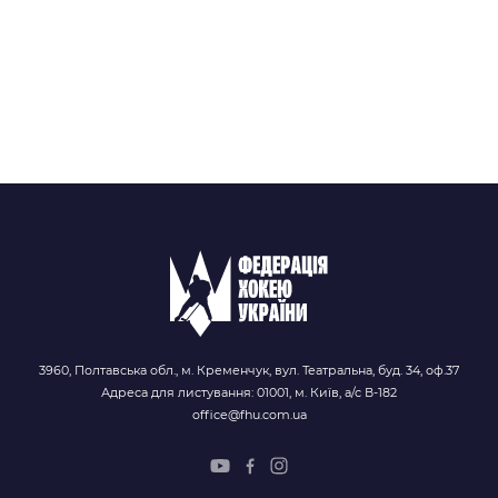
3960, Полтавська обл., м. Кременчук, вул. Театральна, буд. 34, оф.37
Адреса для листування: 01001, м. Київ, а/с В-182
office@fhu.com.ua