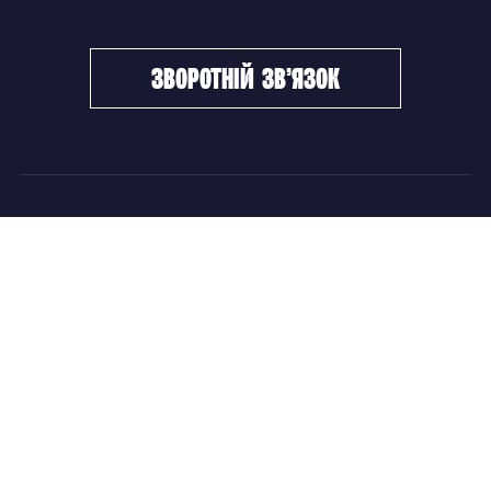
зворотній зв’язок
ФХУ
НОВИНИ
Керівництво
Головні новини
Підрозділи
Збірні команди
Документи
Чемпіонат України
Контакти
Дитячо-юнацький хокей
НОВИНИ
Головні новини
Збірні команди
Чемпіонат України
Дитячо-юнацький хокей
Новини ФХУ
Новини IIHF