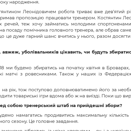
 року народження.
тянтином Леонідовичем робота триває вже дев’ятий рік.
 отримав пропозицію працювати тренером. Костянтин Ле
х речей, теж хочу займатись молодими спортсменами
ти на посаду помічника головного тренера, але обрав сам
що це дуже гарний шанс вчитись у нього, разом досягт
 авжеж, уболівальників цікавить, чи будуть збирати
 ми будемо збиратись на початку квітня в Броварах, 
кі матчі з ровесниками. Також у наших із Федераціє
на рік, тож поступово доповнюватимемо його за необх
одити товариські ігри вдома або ж на виїзді. Поки що ви
еред собою тренерський штаб на прийдешні збори?
удемо намагатись продивитись максимальну кількість 
ого сезону. Це головне завдання.
можемо зібратись із усіма хлопцями – як і з українськ