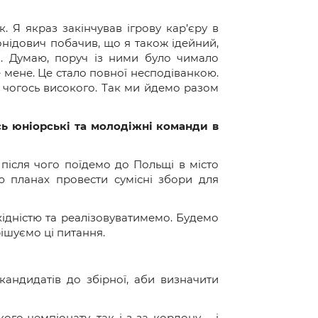
 Я якраз закінчував ігрову кар’єру в
онідович побачив, що я також ідейний,
. Думаю, поруч із ними було чимало
е мене. Це стало повної несподіванкою.
и чогось високого. Так ми йдемо разом
сь юніорські та молодіжні команди в
після чого поїдемо до Польщі в місто
ю планах провести сумісні збори для
ідністю та реалізовуватимемо. Будемо
рішуємо ці питання.
кандидатів до збірної, аби визначити
ого чемпіонату, так і з-за кордону – і