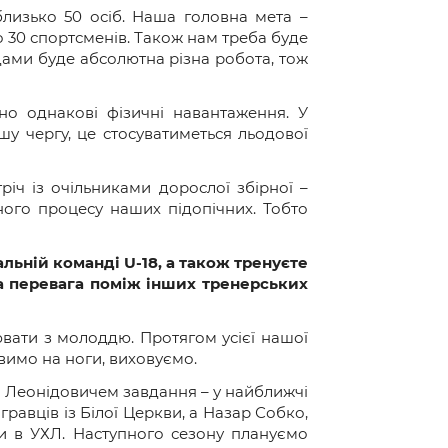
близько 50 осіб. Наша головна мета –
о 30 спортсменів. Також нам треба буде
ами буде абсолютна різна робота, тож
но однакові фізичні навантаження. У
шу чергу, це стосуватиметься льодової
ч із очільниками дорослої збірної –
ого процесу наших підопічних. Тобто
альній команді
U
-18
, а також тренуєте
а перевага поміж інших тренерських
вати з молоддю. Протягом усієї нашої
авимо на ноги, виховуємо.
м Леонідовичем завдання – у найближчі
гравців із Білої Церкви, а Назар Собко,
и в УХЛ. Наступного сезону плануємо