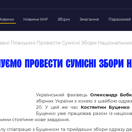
Новини
Новини IIHF
Збірні
Змагання
Парахокей
Україна
Украї
дерації
равні Плануємо Провести Сумісні Збори Національних 
Склад Збірної
Скла
нт Федерації
Тренерський Штаб
Трен
й президент
ануємо провести сумісні збори
Календар Матчів
Кале
езиденти Федерації
дерації
Україна U-18
Украї
іли
Склад Збірної
Скла
Тренерський Штаб
Трен
 Діяльність
Український фахівець
Олександр Бобк
збірних України з хокею з шайбою одразу 
Календар Матчів
Кале
нтні документи
20. У цей же час
Костянтин Буценко
Буценко уже працював разом із націон
 Ради Федерації
 ними стоятиме нове завдання.
в експерименті
алу співпрацю з Буценком та прийдешні збори одразу дв