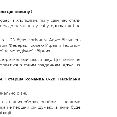
яли цю новину?
вав із хлопцями, які у свій час стали
сь до чемпіонату світу, однак так і не
ю U-20 було логічним. Адже більшість
ентом Федерації хокею України Георгієм
ї та молодіжної збірних.
спортсменами цього віку. Для мене це
порається з таким завданням. Адже ця
е і старша команда U-20. Наскільки
инально різні.
же на наших зборах, знайомі з нашими
ка не перший рік. Думаю, із ними буде
зації.