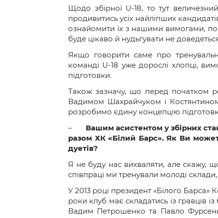
Щодо збірної U-18, то тут величезни
продивитись усіх найліпших кандидатів
ознайомити їх з нашими вимогами, по
буде цікаво й нудьгувати не доведетьс
Якщо говорити саме про тренувальни
команді U-18 уже дорослі хлопці, вим
підготовки.
Також зазначу, що перед початком р
Вадимом Шахрайчуком і Костянтином 
розробимо єдину концепцію підготовки 
–
Вашим асистентом у збірних ста
разом ХК «Білий Барс». Як Ви може
дуетів?
Я не буду нас вихваляти, але скажу,
співпраці ми тренували молоді склади
У 2013 році президент «Білого Барса»
роки клуб має складатись із гравців із
Вадим Петрошенко та Павло Фурсенко