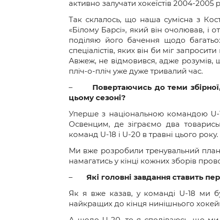
активно залучати хокеїстів 2004-2005
Так склалось, що наша сумісна з Кос
«Білому Барсі», який він очолював, і
поділяю його бачення щодо багатьо
спеціалістів, яких він би міг запроси
Авжеж, не відмовився, адже розумів, 
пліч-о-пліч уже дуже тривалий час.
–
Повертаючись до теми збірної,
цьому сезоні?
Уперше з національною командою U-18
Освенцим, де зіграємо два товарись
команд U-18 і U-20 в травні цього року.
Ми вже розробили тренувальний план 
намагатись у кінці кожних зборів пров
–
Які головні завдання ставить п
Як я вже казав, у команді U-18 ми б
найкращих до кінця нинішнього хокейн
А щодо U-20, то я сподіваюсь, що ми з