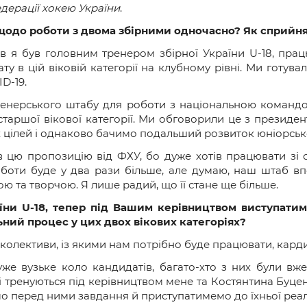
и
дерації хокею України
.
 щодо роботи з двома збірними одночасно? Як сприйн
 я був головним тренером збірної України U-18, працю
в цій віковій категорії на клубному рівні. Ми готували
ID-19.
енерського штабу для роботи з національною командо
 старшої вікової категорії. Ми обговорили це з презид
 цілей і однаково бачимо подальший розвиток юніорсько
 цю пропозицію від ФХУ, бо дуже хотів працювати зі 
Роботи буде у два рази більше, але думаю, наш штаб в
ю та творчою. Я лише радий, що її стане ще більше.
аїни
U
-18
, тепер під Вашим керівництвом виступатим
ний процес у цих двох вікових категоріях?
 колективи, із якими нам потрібно буде працювати, кард
уже вузьке коло кандидатів, багато-хто з них були в
і тренуються під керівництвом мене та Костянтина Буцен
о перед ними завдання й приступатимемо до їхньої реалі