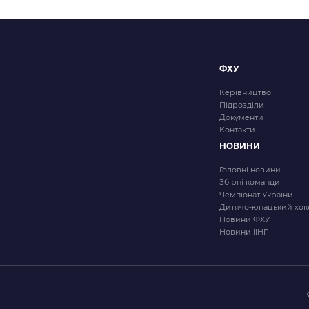
ФХУ
Керівництво
Підрозділи
Документи
Контакти
НОВИНИ
Головні новини
Збірні команди
Чемпіонат України
Дитячо-юнацький хок
Новини ФХУ
Новини IIHF