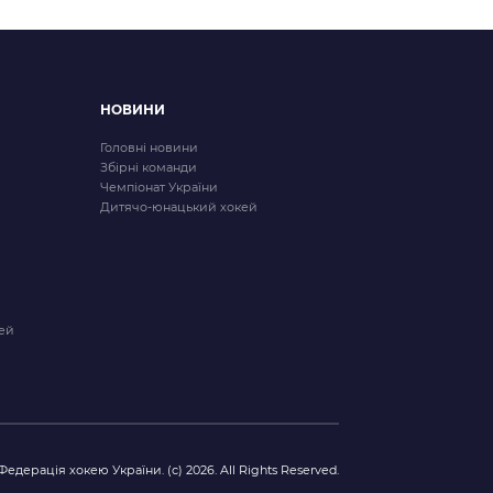
НОВИНИ
Головні новини
Збірні команди
Чемпіонат України
Дитячо-юнацький хокей
ей
Федерація хокею України. (с) 2026. All Rights Reserved.