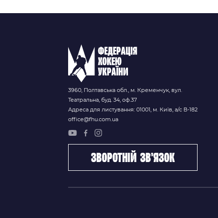
2026/27
3960, Полтавська обл., м. Кременчук, вул.
Театральна, буд. 34, оф.37
Адреса для листування: 01001, м. Київ, а/с В-182
office@fhu.com.ua
зворотній зв’язок