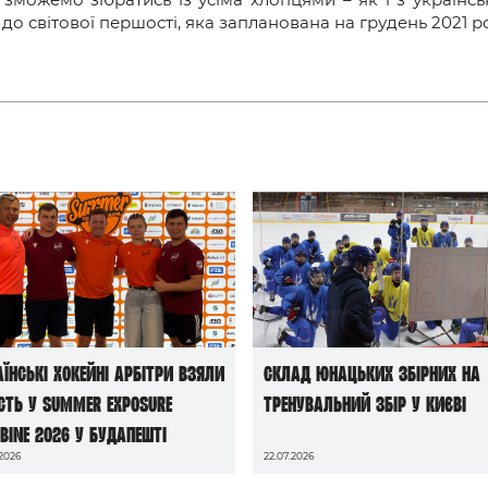
 світової першості, яка запланована на грудень 2021 ро
аїнські хокейні арбітри взяли
Склад юнацьких збірних на
сть у Summer Exposure
тренувальний збір у Києві
bine 2026 у Будапешті
.2026
22.07.2026