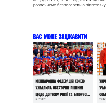
розпочнемо безпосередню підготовку до
Вас може зацікавити
Міжнародна федерація хокею
Укр
ухвалила остаточне рішення
уча
щодо допуску росії та білорусі
Com
31.07.2026
24.07
до чемпіонатів світу сезону