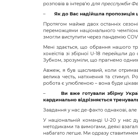
Контакт
розповів в інтерв’ю
для пресслужби Фе
–
Як до Вас надійшла пропозиція
Протягом майже двох останніх сезонів
переможцями національного чемпіонату 
змогли виступити через пандемію COV
Мені здається, що обрання нашого тр
хокеїстів зі збірної U-18 перейшли до
Зубком, зрозуміли, що прагнемо одних
Авжеж, я був щасливий, коли отримав
велика честь, натхнення та стимул. 
робота є улюбленою – вона буде цікаво
–
Ви вже готували збірну Укр
кардинально відрізняється тренуваль
Завдання у нас де-факто однакові, але
У національній команді U-20 у нас д
методиками та вимогами, деякі взагал
набагато легше. Ми одразу ставитимем