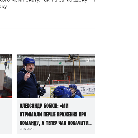
ку.
Олександр Бобкін: «Ми
отримали перше враження про
команду, а тепер час побачити
21.07.2026
її в грі»