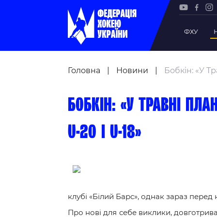
ФХУ
Рада Фе
Головна
|
Новини
|
Бобкін: «У Т
Президе
Почесни
Бобкін: «У травні пл
Віце-пр
Офіс фе
U-20 і U-18»
Підрозд
Статутна
Регламе
Рішення
клубі «Білий Барс», однак зараз перед
Участь 
Про нові для себе виклики, довготрив