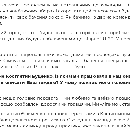
й список претендентів на потрапляння до команди – 
 на найближчих зборах і скоротити цей список хоча б д
яснити своє бачення хокею. Як бачимо, із двома команд
я.
й процес, то обидві вікові категорії несуть приблиз
оги до них будуть наближеними до збірної U-20. У пер
оботи з національними командами ми проведемо зустрі
Сімчуком – і визначимо загальне бачення тренувальн
всіх збірних. Раніше такого не було.
не Костянтин Буценко, із яким Ви працювали в націон
те описати Ваш тандем? У чому полягає його головн
 що наша головна перевага – ми любимо та вміємо працю
, дещо розбавлені дорослими гравцями. Ми «ліпимо», ст
 Костянтин Єфименко поставив перед нами з Костянтино
 білоцерківською пропискою. Сьогодні в команді вже є 7 
 мають активну ігрову практику, уже закидали шайб