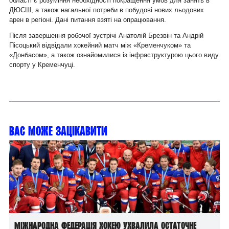
області є розуміння необхідності покращення умов для занять в
ДЮСШ, а також нагальної потреби в побудові нових льодових
арен в регіоні. Дані питання взяті на опрацювання.
Після завершення робочої зустрічі Анатолій Брезвін та Андрій
Пісоцький відвідали хокейний матч між
«Кременчуком» та
«Донбасом»
, а також ознайомилися із інфраструктурою цього виду
спорту у Кременчуці.
Вас може зацікавити
Міжнародна федерація хокею ухвалила остаточне