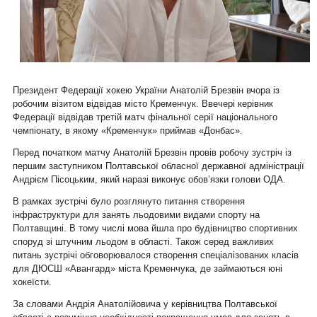
Президент Федерації хокею України Анатолій Брезвін вчора із
робочим візитом відвідав місто Кременчук. Ввечері керівник
Федерації відвідав третій матч фінальної серії національного
чемпіонату, в якому «Кременчук» приймав «Донбас».
Перед початком матчу Анатолій Брезвін провів робочу зустріч із
першим заступником Полтавської обласної державної адміністрації
Андрієм Пісоцьким, який наразі виконує обов’язки голови ОДА.
В рамках зустрічі було розглянуто питання створення
інфраструктури для занять льодовими видами спорту на
Полтавщині. В тому числі мова йшла про будівництво спортивних
споруд зі штучним льодом в області. Також серед важливих
питань зустрічі обговорювалося створення спеціалізованих класів
для ДЮСШ «Авангард» міста Кременчука, де займаються юні
хокеїсти.
За словами Андрія Анатолійовича у керівництва Полтавської