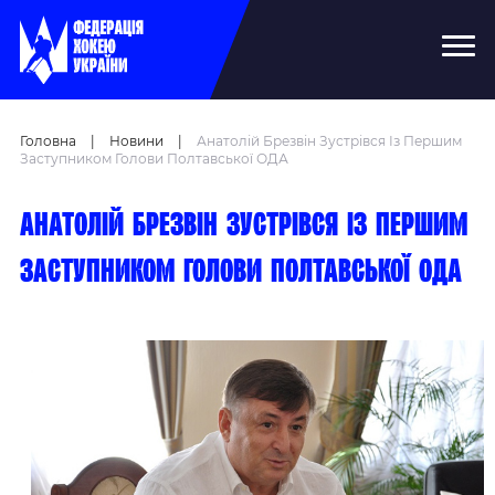
Головна
|
Новини
|
Анатолій Брезвін Зустрівся Із Першим
Заступником Голови Полтавської ОДА
Анатолій Брезвін зустрівся із першим
заступником голови Полтавської ОДА