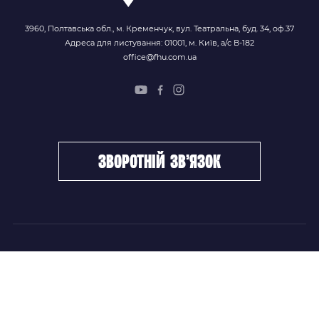
3960, Полтавська обл., м. Кременчук, вул. Театральна, буд. 34, оф.37
Адреса для листування: 01001, м. Київ, а/с В-182
office@fhu.com.ua
зворотній зв’язок
ФХУ
НОВИНИ
Керівництво
Головні новини
Підрозділи
Збірні команди
Документи
Чемпіонат України