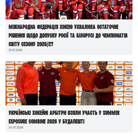
Міжнародна федерація хокею ухвалила остаточне
рішення щодо допуску росії та білорусі до чемпіонатів
світу сезону 2026/27
31.07.2026
Українські хокейні арбітри взяли участь у Summer
Exposure Combine 2026 у Будапешті
24.07.2026