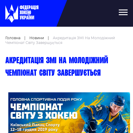
Головна
|
Новини
|
Акредитація ЗМІ На Молодіжний
Чемпіонат Світу Завершується
Акредитація ЗМІ на молодіжний
чемпіонат світу завершується