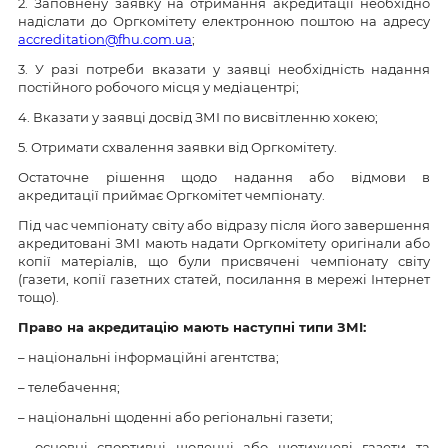
2. Заповнену заявку на отримання акредитації необхідно
надіслати до Оргкомітету електронною поштою на адресу
accreditation@fhu.com.ua
;
3. У разі потреби вказати у заявці необхідність надання
постійного робочого місця у медіацентрі;
4. Вказати у заявці досвід ЗМІ по висвітленню хокею;
5. Отримати схвалення заявки від Оргкомітету.
Остаточне рішення щодо надання або відмови в
акредитації приймає Оргкомітет чемпіонату.
Під час чемпіонату світу або відразу після його завершення
акредитовані ЗМІ мають надати Оргкомітету оригінали або
копії матеріалів, що були присвячені чемпіонату світу
(газети, копії газетних статей, посилання в мережі Інтернет
тощо).
Право на акредитацію мають наступні типи
ЗМІ
:
– національні інформаційні агентства;
– телебачення;
– національні щоденні або регіональні газети;
– основні спортивні щоденні або щотижневі газети та