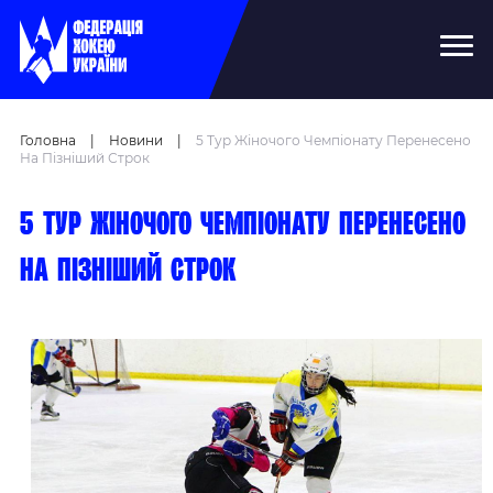
Головна
|
Новини
|
5 Тур Жіночого Чемпіонату Перенесено
На Пізніший Строк
5 тур жіночого чемпіонату перенесено
на пізніший строк