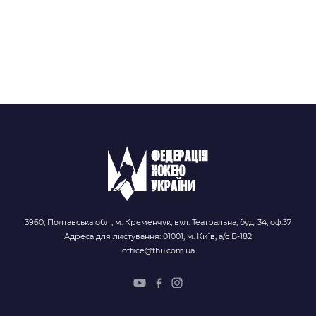
3960, Полтавська обл., м. Кременчук, вул. Театральна, буд. 34, оф.37
Адреса для листування: 01001, м. Київ, а/с В-182
office@fhu.com.ua