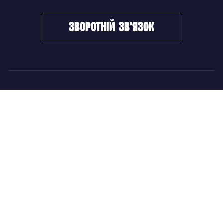
зворотній зв’язок
ФХУ
НОВИНИ
Керівництво
Головні новини
Підрозділи
Збірні команди
Документи
Чемпіонат України
Контакти
Дитячо-юнацький хокей
НОВИНИ
Головні новини
Збірні команди
Чемпіонат України
Дитячо-юнацький хокей
Новини ФХУ
Новини IIHF