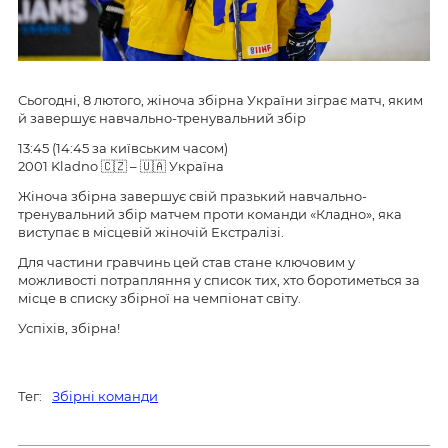
Сьогодні, 8 лютого, жіноча збірна України зіграє матч, яким
й завершує навчально-тренувальний збір
13:45 (14:45 за київським часом)
2001 Kladno 🇨🇿 – 🇺🇦 Україна
Жіноча збірна завершує свій празький навчально-
тренувальний збір матчем проти команди «Кладно», яка
виступає в місцевій жіночій Екстралізі.
Для частини гравчинь цей став стане ключовим у
можливості потрапляння у список тих, хто боротиметься за
місце в списку збірної на чемпіонат світу.
Успіхів, збірна!
Тег:
Збірні команди