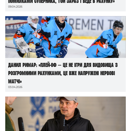
помилками суперника, той зараз і веде в рахунку»
09.04.2026
Данил Римар: «Плей-оф — це не ігри для видовища з
розгромними рахунками, це вже напружені нервові
матчі»
03.04.2026