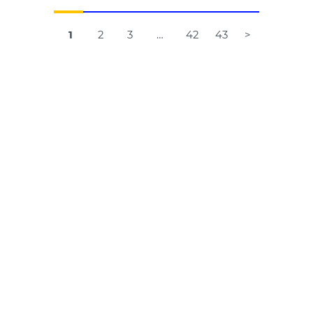
Навігація
1
2
3
…
42
43
>
за
записами