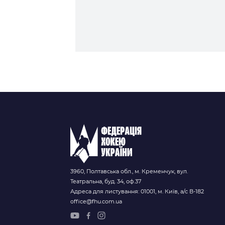
Контакт
3960, Полтавська обл., м. Кременчук, вул.
Театральна, буд. 34, оф.37
Адреса для листування: 01001, м. Київ, а/с В-182
office@fhu.com.ua