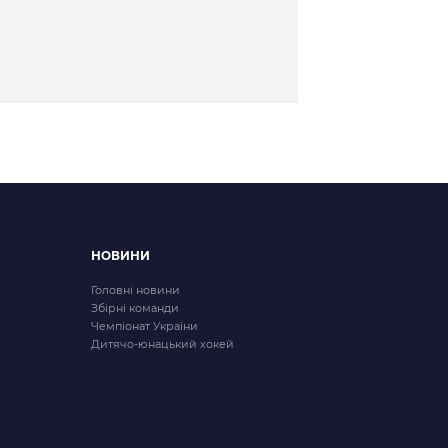
НОВИНИ
Головні новини
Збірні команди
Чемпіонат України
Дитячо-юнацький хокей