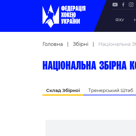
ФХУ
Рада Фе
Головна
|
Збірні
|
Національна Зб
Президе
Почесни
Національна збірна к
Віце-пр
Офіс фе
Підрозд
Склад Збірної
Тренерський Штаб
Статутна
Регламе
Рішення
Участь 