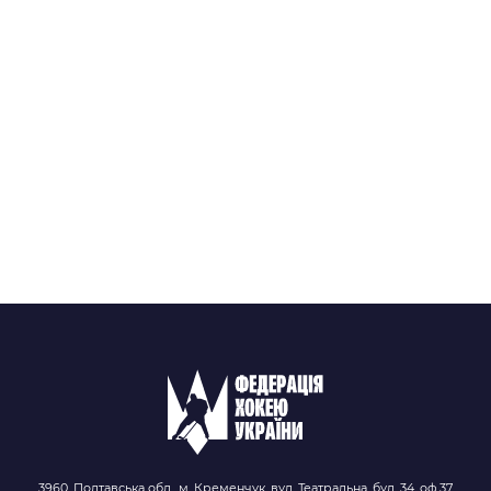
3960, Полтавська обл., м. Кременчук, вул. Театральна, буд. 34, оф.37