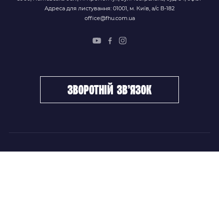
Адреса для листування: 01001, м. Київ, а/с В-182
office@fhu.com.ua
зворотній зв’язок
ФХУ
НОВИНИ
Керівництво
Головні новини
Підрозділи
Збірні команди
Документи
Чемпіонат України
Контакти
Дитячо-юнацький хокей
НОВИНИ