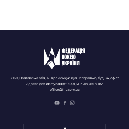
3960, Полтавська обл., м. Кременчук, вул. Театральна, буд. 34, оф.37
Адреса для листування: 01001, м. Київ, а/с В-182
office@fhu.com.ua