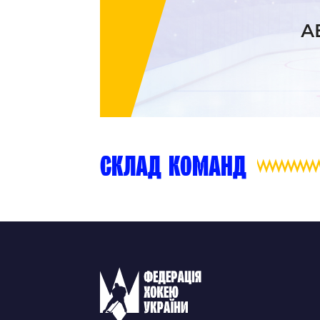
Контакт
А
склад команд