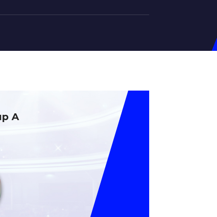
на U-20
д Збірної
ерський Штаб
ндар Матчів
up A
на (ж)
д Збірної
ерський Штаб
ндар Матчів