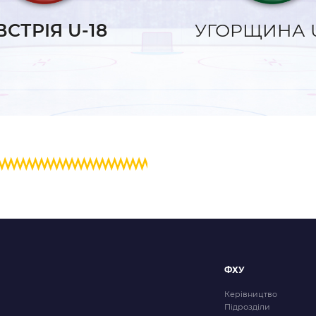
и
ВСТРІЯ U-18
УГОРЩИНА U
ФХУ
Керівництво
Підрозділи