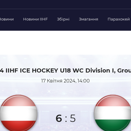
Новини
Новини IIHF
Збірні
Змагання
Парахокей
Україна
Украї
дерації
Склад Збірної
Скла
нт Федерації
Тренерський Штаб
Трен
й президент
Календар Матчів
Кале
езиденти Федерації
4 IIHF ICE HOCKEY U18 WC Division I, Gro
дерації
Україна U-18
Украї
17 Квітня 2024, 14:00
іли
Склад Збірної
Скла
Тренерський Штаб
Трен
 Діяльність
Календар Матчів
Кале
нтні документи
 Ради Федерації
6
:
5
в експерименті