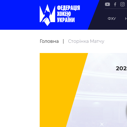
ФХУ
Рада Фе
Головна
|
Сторінка Матчу
Президе
Почесни
Віце-пр
202
Офіс фе
Підрозд
Статутна
Регламе
Рішення
Участь 